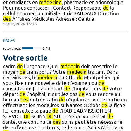
et étudiants en
médecine
, pharmacie et odontologie
Pour nous contacter : Contact Responsable
de
la
cellule Formation Initiale : Eric BAUDAUX Direction
des
Affaires Médicales Adresse : Centre
18/02/2026 15:25
PAGES
relevance:
57%
Votre sortie
cadre
de
l'urgence. Quel
médecin
doit prescrire le
moyen
de
transport ? Votre
médecin
traitant Dans
certains cas, le
médecin
du CHU
de
Montpellier qui
vous fixe une nouvelle date d'examen ou
de
consultation [...] au départ
de
l'hôpital Lors
de
votre
départ
de
l'hôpital, n’oubliez pas
de
vous rendre au
bureau
des
entrées afin
de
régulariser votre sortie en
effectuant les modalités suivantes : Dépôt
de
la fiche
[...] consultez la page
de
l'HAD L’ADMISSION EN
SERVICE
DE
SOINS
DE
SUITE Selon votre état
de
santé, une continuité
des
soins peut être nécessaire
dans d’autres structures, telles que : Soins Médicaux