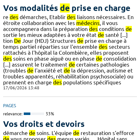
Vos modalités
de
prise en charge
re
des
démarches, Etablir
des
liaisons nécessaires. En
étroite collaboration avec les
médecins
, il vous
accompagnera dans la préparation
des
conditions
de
sortie les mieux adaptées à votre état
de
santé [...]
tion
De
Jour (HDJ) Structures
de
prise en charge à
temps partiel réparties sur l'ensemble
des
secteurs
rattachés à l'hôpital la Colombière, elles proposent
des
soins en phase aiguë ou en phase
de
consolidation
[...] assurent le traitement
de
certaines pathologies
(troubles
de
l'anxiété et
de
la dépression, autisme et
troubles apparentés, réhabilitation psychosociale) ou
prennent en charge
des
populations spécifiques
17/06/2026 13:48
PAGES
relevance:
33%
Vos droits et devoirs
démarche
de
soins. L’équipe
de
restauration s’efforce
de
vous proposer
des
menus variés,… Hôpital sans