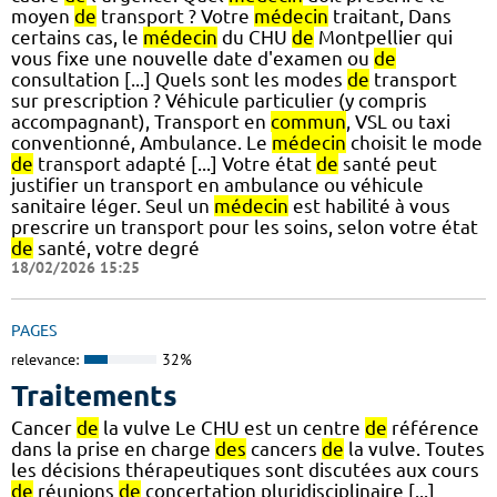
moyen
de
transport ? Votre
médecin
traitant, Dans
certains cas, le
médecin
du CHU
de
Montpellier qui
vous fixe une nouvelle date d'examen ou
de
consultation [...] Quels sont les modes
de
transport
sur prescription ? Véhicule particulier (y compris
accompagnant), Transport en
commun
, VSL ou taxi
conventionné, Ambulance. Le
médecin
choisit le mode
de
transport adapté [...] Votre état
de
santé peut
justifier un transport en ambulance ou véhicule
sanitaire léger. Seul un
médecin
est habilité à vous
prescrire un transport pour les soins, selon votre état
de
santé, votre degré
18/02/2026 15:25
PAGES
relevance:
32%
Traitements
Cancer
de
la vulve Le CHU est un centre
de
référence
dans la prise en charge
des
cancers
de
la vulve. Toutes
les décisions thérapeutiques sont discutées aux cours
de
réunions
de
concertation pluridisciplinaire [...]