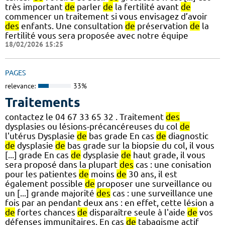
très important
de
parler
de
la fertilité avant
de
commencer un traitement si vous envisagez d’avoir
des
enfants. Une consultation
de
préservation
de
la
fertilité vous sera proposée avec notre équipe
18/02/2026 15:25
PAGES
relevance:
33%
Traitements
contactez le 04 67 33 65 32 . Traitement
des
dysplasies ou lésions-précancéreuses du col
de
l'utérus Dysplasie
de
bas grade En cas
de
diagnostic
de
dysplasie
de
bas grade sur la biopsie du col, il vous
[...] grade En cas
de
dysplasie
de
haut grade, il vous
sera proposé dans la plupart
des
cas : une conisation
pour les patientes
de
moins
de
30 ans, il est
également possible
de
proposer une surveillance ou
un [...] grande majorité
des
cas : une surveillance une
fois par an pendant deux ans : en effet, cette lésion a
de
fortes chances
de
disparaître seule à l'aide
de
vos
défenses immunitaires. En cas
de
tabagisme actif