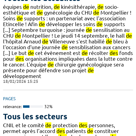
équipes
de
nutrition,
de
kinésithérapie,
de
socio-
esthétique et
de
gynécologie du CHU
de
Montpellier !
Soins
de
supports : un partenariat avec l'association
Etincelle ! Afin
de
développer les soins
de
supports
[...] Septembre turquoise : journée
de
sensilisation au
CHU
de
Montpellier ! Le jeudi 14 septembre, le hall
de
l'hôpital Arnaud
de
Villeneuve s'est habillé
de
bleu à
l'occasion d'une journée
de
sensiblisation aux cancers
[...] Le but
de
cet évènement est
de
récolter
des
fonds
pour
des
organisations impliquées dans la lutte contre
le cancer. L'équipe
de
chirurgie gynécologique sera
présente pour défendre son projet
de
développement
18/02/2026 15:25
PAGES
relevance:
32%
Tous les secteurs
CNIL et le comité
de
protection
des
personnes,
permet après l’accord
des
patients
de
constituer