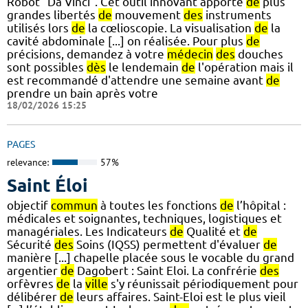
Robot "Da Vinci". Cet outil innovant apporte
de
plus
grandes libertés
de
mouvement
des
instruments
utilisés lors
de
la cœlioscopie. La visualisation
de
la
cavité abdominale [...] on réalisée. Pour plus
de
précisions, demandez à votre
médecin
des
douches
sont possibles
dès
le lendemain
de
l'opération mais il
est recommandé d'attendre une semaine avant
de
prendre un bain après votre
18/02/2026 15:25
PAGES
relevance:
57%
Saint Éloi
objectif
commun
à toutes les fonctions
de
l’hôpital :
médicales et soignantes, techniques, logistiques et
managériales. Les Indicateurs
de
Qualité et
de
Sécurité
des
Soins (IQSS) permettent d'évaluer
de
manière [...] chapelle placée sous le vocable du grand
argentier
de
Dagobert : Saint Eloi. La confrérie
des
orfèvres
de
la
ville
s'y réunissait périodiquement pour
délibérer
de
leurs affaires. Saint-Eloi est le plus vieil