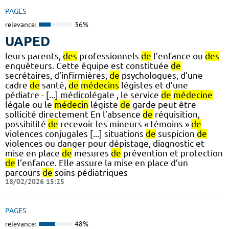
PAGES
relevance:
36%
UAPED
leurs parents,
des
professionnels
de
l’enfance ou
des
enquêteurs. Cette équipe est constituée
de
secrétaires, d’infirmières,
de
psychologues, d’une
cadre
de
santé,
de
médecins
légistes et d’une
pédiatre - [...] médicolégale , le service
de
médecine
légale ou le
médecin
légiste
de
garde peut être
sollicité directement En l’absence
de
réquisition,
possibilité
de
recevoir les mineurs « témoins »
de
violences conjugales [...] situations
de
suspicion
de
violences ou danger pour dépistage, diagnostic et
mise en place
de
mesures
de
prévention et protection
de
l’enfance. Elle assure la mise en place d’un
parcours
de
soins pédiatriques
18/02/2026 15:25
PAGES
relevance:
48%