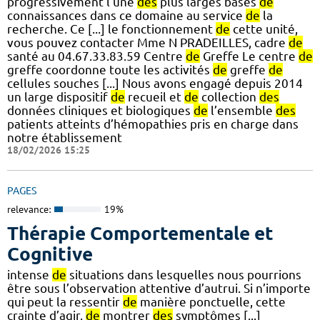
progressivement l’une
des
plus larges bases
de
connaissances dans ce domaine au service
de
la
recherche. Ce [...] le fonctionnement
de
cette unité,
vous pouvez contacter Mme N PRADEILLES, cadre
de
santé au 04.67.33.83.59 Centre
de
Greffe Le centre
de
greffe coordonne toute les activités
de
greffe
de
cellules souches [...] Nous avons engagé depuis 2014
un large dispositif
de
recueil et
de
collection
des
données cliniques et biologiques
de
l’ensemble
des
patients atteints d’hémopathies pris en charge dans
notre établissement
18/02/2026 15:25
PAGES
relevance:
19%
Thérapie Comportementale et
Cognitive
intense
de
situations dans lesquelles nous pourrions
être sous l’observation attentive d’autrui. Si n’importe
qui peut la ressentir
de
manière ponctuelle, cette
crainte d’agir,
de
montrer
des
symptômes [...]