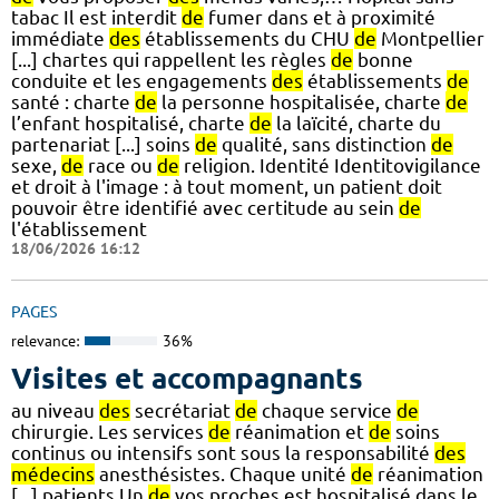
tabac Il est interdit
de
fumer dans et à proximité
immédiate
des
établissements du CHU
de
Montpellier
[...] chartes qui rappellent les règles
de
bonne
conduite et les engagements
des
établissements
de
santé : charte
de
la personne hospitalisée, charte
de
l’enfant hospitalisé, charte
de
la laïcité, charte du
partenariat [...] soins
de
qualité, sans distinction
de
sexe,
de
race ou
de
religion. Identité Identitovigilance
et droit à l'image : à tout moment, un patient doit
pouvoir être identifié avec certitude au sein
de
l'établissement
18/06/2026 16:12
PAGES
relevance:
36%
Visites et accompagnants
au niveau
des
secrétariat
de
chaque service
de
chirurgie. Les services
de
réanimation et
de
soins
continus ou intensifs sont sous la responsabilité
des
médecins
anesthésistes. Chaque unité
de
réanimation
[...] patients Un
de
vos proches est hospitalisé dans le