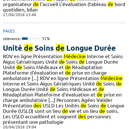
organisateur
de
l’accueil L’évaluation (tableau
de
bord
quotidien, bilan
17/06/2026 13:48
PAGES
relevance:
31%
Unité
de
Soins
de
Longue Durée
RDV en ligne Présentation
Médecine
Interne et Soins
Aigus Gériatriques Unité
de
Soins
de
Longue Durée
Unité
de
Soins Médicaux et
de
Réadaptation
Plateforme d’évaluation et
de
prise en charge
ambulatoire [...] RDV en ligne Présentation
Médecine
Interne et Soins Aigus Gériatriques Unité
de
Soins
de
Longue Durée Unité
de
Soins Médicaux et
de
Réadaptation Plateforme d’évaluation et
de
prise en
charge ambulatoire [...] Personnes Agées Valider
Présentation
des
USLD Les Unités
de
Soins
de
Longue
Durée (USLD) sont un lieu
de
vie et un lieu
de
soins.
Les USLD accueillent et soignent
des
personnes
présentant une pathologie
20/04/2026 19:04