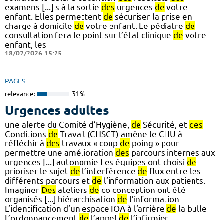
examens [...] s à la sortie
des
urgences
de
votre
enfant. Elles permettent
de
sécuriser la prise en
charge à domicile
de
votre enfant. Le pédiatre
de
consultation fera le point sur l’état clinique
de
votre
enfant, les
18/02/2026 15:25
PAGES
relevance:
31%
Urgences adultes
une alerte du Comité d’Hygiène,
de
Sécurité, et
des
Conditions
de
Travail (CHSCT) amène le CHU à
réfléchir à
des
travaux « coup
de
poing » pour
permettre une amélioration
des
parcours internes aux
urgences [...] autonomie Les équipes ont choisi
de
prioriser le sujet
de
l’interférence
de
flux entre les
différents parcours et
de
l’information aux patients.
Imaginer
Des
ateliers
de
co-conception ont été
organisés [...] hiérarchisation
de
l’information
L’identification d’un espace IOA à l’arrière
de
la bulle
L’ordonnancement
de
l’appel
de
l’infirmier