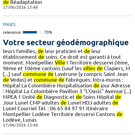
de
Réadaptation
17/06/2026 13:48
PAGES
relevance:
70%
Votre secteur géodémographique
leurs familles,
de
leur praticien et
de
leur
établissement
de
soins. Ce droit est garanti à tout
moment. Montpellier
Ville
I Territoire desservi 2ème,
9ème et 10ème cantons (sauf les
villes
de
Clapiers, M
[...] sauf
commune
de
Lavérune (y compris Saint Jean
de
Vedas) et
commune
de
Fabrègues. Intra-muros :
Hôpital La Colombière Hospitalisation
de
jour Adresse
: Hôpital La Colombière Pavillon 3 "L'Oasis" Avenue [...]
MPEA 1 Unité
de
Diagnostic et
de
Soins Hôpital
de
Jour Lunel CMP adultes
de
Lunel HDJ adultes
de
Lunel Courriel Tél. : 06 65 84 97 91 Itinéraire
Montpellier Lodève Territoire desservi Cantons
de
Lodève, Lunas
17/06/2026 13:48