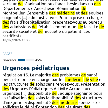
secteur
de
réanimation ou d'anesthésie dans un
des
Départements d'Anesthésie-Réanimation
de
Montpellier. L'ensemble
des
médecins
et
des
équipes
soignants [...] administratives Pour la prise en charge
des
frais d’hospitalisation, présentez-vous au bureau
des
admissions
de
l'établissement muni
de
la carte
de
sécurité sociale et
de
mutuelle du patient. Les
certificats
18/02/2026 15:25
PAGES
relevance:
45%
Urgences pédiatriques
régulation 15. La majorité
des
problèmes
de
santé
peut être prise en charge par les
médecins
de
ville
et
les structures
de
soins sans rendez-vous. Présentation
des
Urgences Pédiatriques Activité Accueil aux
urgences [...] disponibilité
de
l’équipe soignante pour
la réalisation
des
soins la disponibilité
des
structures
d’imagerie la disponibilité
des
médecins
spécialistes
sollicités le délai d’obtention
des
résultats
des