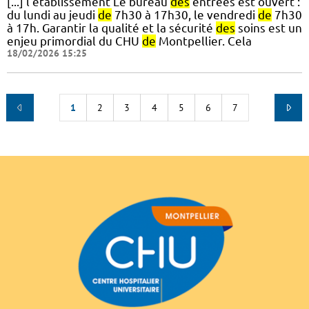
[...] l’établissement Le bureau
des
entrées est ouvert :
du lundi au jeudi
de
7h30 à 17h30, le vendredi
de
7h30
à 17h. Garantir la qualité et la sécurité
des
soins est un
enjeu primordial du CHU
de
Montpellier. Cela
18/02/2026 15:25
1
2
3
4
5
6
7