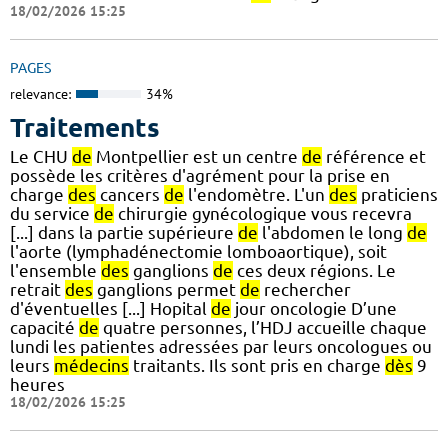
18/02/2026 15:25
PAGES
relevance:
34%
Traitements
Le CHU
de
Montpellier est un centre
de
référence et
possède les critères d'agrément pour la prise en
charge
des
cancers
de
l'endomètre. L'un
des
praticiens
du service
de
chirurgie gynécologique vous recevra
[...] dans la partie supérieure
de
l'abdomen le long
de
l'aorte (lymphadénectomie lomboaortique), soit
l'ensemble
des
ganglions
de
ces deux régions. Le
retrait
des
ganglions permet
de
rechercher
d'éventuelles [...] Hopital
de
jour oncologie D’une
capacité
de
quatre personnes, l’HDJ accueille chaque
lundi les patientes adressées par leurs oncologues ou
leurs
médecins
traitants. Ils sont pris en charge
dès
9
heures
18/02/2026 15:25