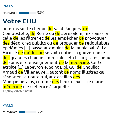
PAGES
relevance:
58%
Votre CHU
pèlerins sur le chemin
de
Saint-Jacques-
de
-
Compostelle,
de
Rome ou
de
Jérusalem, mais aussi à
celle
de
les filtrer et
de
les empêcher
de
provoquer
des
désordres publics ou
de
propager
de
redoutables
épidémies [...] passe aux mains
de
la municipalité. La
Faculté
de
médecine
se voit confier la gouvernance
des
grandes cliniques médicales et chirurgicales, lieux
de
soins et d'enseignement
de
la
médecine
. Cette
étroite [...] Lapeyronie, Saint Eloi, Gui
de
Chauliac,
Arnaud
de
Villeneuve... autant
de
noms illustres qui
résonnent aujourd'hui, aux oreilles
des
Montpelliérains, comme
des
lieux d'exercice d'une
médecine
d'excellence à laquelle
15/05/2026 14:18
PAGES
relevance:
33%