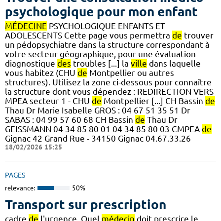
psychologique pour mon enfant
MÉDECINE
PSYCHOLOGIQUE ENFANTS ET
ADOLESCENTS Cette page vous permettra
de
trouver
un pédopsychiatre dans la structure correspondant à
votre secteur géographique, pour une évaluation
diagnostique
des
troubles [...] la
ville
dans laquelle
vous habitez (CHU
de
Montpellier ou autres
structures). Utilisez la zone ci-dessous pour connaître
la structure dont vous dépendez : REDIRECTION VERS
MPEA secteur 1 - CHU
de
Montpellier [...] CH Bassin
de
Thau Dr Marie Isabelle GROS : 04 67 51 35 51 Dr
SABAS : 04 99 57 60 68 CH Bassin
de
Thau Dr
GEISSMANN 04 34 85 80 01 04 34 85 80 03 CMPEA
de
Gignac 42 Grand Rue - 34150 Gignac 04.67.33.26
18/02/2026 15:25
PAGES
relevance:
50%
Transport sur prescription
cadre
de
l'urgence. Quel
médecin
doit prescrire le