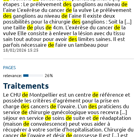
étapes : Le prélèvement
des
ganglions au niveau
de
l’aine L'exérèse du cancer
de
la vulve Le prélèvement
des
ganglions au niveau
de
l’aine Il existe deux
possibilités pour la chirurgie
des
ganglions : Soit la [...]
une taille
de
plus
de
4cm. L'exérèse du cancer
de
la
vulve Elle consiste à enlever la lésion avec du tissu
sain tout autour pour avoir
des
limites saines. Il est
parfois nécessaire
de
faire un lambeau pour
18/02/2026 15:25
PAGES
relevance:
26%
Traitements
Le CHU
de
Montpellier est un centre
de
référence et
possède les critères d'agrément pour la prise en
charge
des
cancers
de
l'ovaire. L'un
des
praticiens du
service
de
chirurgie gynécologique vous recevra [...]
séjour en service
de
soins
de
suite et
de
réadaptation
(maison
de
convalescence) peut vous aider à
récupérer à votre sortie d'hospitalisation. Chirurgie du
cancer
de
l'ovaire et désir
de
grossesse Il est [...] est