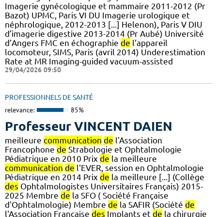
Imagerie gynécologique et mammaire 2011-2012 (Pr
Bazot) UPMC, Paris VI DU Imagerie urologique et
néphrologique, 2012-2013 [...] Helenon), Paris V DIU
d’imagerie digestive 2013-2014 (Pr Aubé) Université
d’Angers FMC en échographie
de
l’appareil
locomoteur, SIMS, Paris (avril 2014) Underestimation
Rate at MR Imaging-guided vacuum-assisted
29/04/2026 09:50
PROFESSIONNELS DE SANTÉ
relevance:
85%
Professeur VINCENT DAIEN
meilleure
communication
de
l'Association
Francophone
de
Strabologie et Ophtalmologie
Pédiatrique en 2010 Prix
de
la meilleure
communication
de
l'EVER, session en Ophtalmologie
Pédiatrique en 2014 Prix
de
la meilleure [...] (Collège
des
Ophtalmologistes Universitaires Français) 2015-
2025 Membre
de
la SFO ( Société Française
d'Ophtalmologie) Membre
de
la SAFIR (Société
de
l'Association Française
des
Implants et
de
la chirurgie