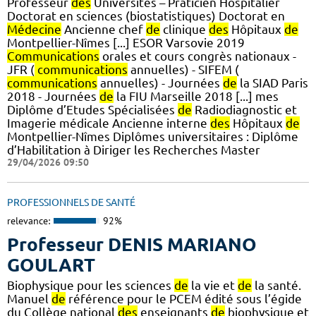
Professeur
des
Universités – Praticien Hospitalier
Doctorat en sciences (biostatistiques) Doctorat en
Médecine
Ancienne chef
de
clinique
des
Hôpitaux
de
Montpellier-Nîmes [...] ESOR Varsovie 2019
Communications
orales et cours congrès nationaux -
JFR (
communications
annuelles) - SIFEM (
communications
annuelles) - Journées
de
la SIAD Paris
2018 - Journées
de
la FIU Marseille 2018 [...] mes
Diplôme d’Etudes Spécialisées
de
Radiodiagnostic et
Imagerie médicale Ancienne interne
des
Hôpitaux
de
Montpellier-Nîmes Diplômes universitaires : Diplôme
d’Habilitation à Diriger les Recherches Master
29/04/2026 09:50
PROFESSIONNELS DE SANTÉ
relevance:
92%
Professeur DENIS MARIANO
GOULART
Biophysique pour les sciences
de
la vie et
de
la santé.
Manuel
de
référence pour le PCEM édité sous l’égide
du Collège national
des
enseignants
de
biophysique et