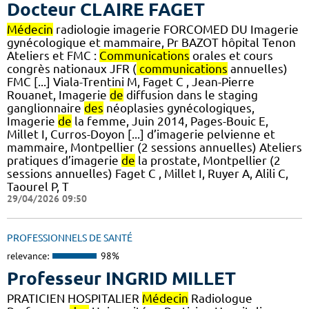
Docteur CLAIRE FAGET
Médecin
radiologie imagerie FORCOMED DU Imagerie
gynécologique et mammaire, Pr BAZOT hôpital Tenon
Ateliers et FMC :
Communications
orales et cours
congrès nationaux JFR (
communications
annuelles)
FMC [...] Viala-Trentini M, Faget C , Jean-Pierre
Rouanet, Imagerie
de
diffusion dans le staging
ganglionnaire
des
néoplasies gynécologiques,
Imagerie
de
la femme, Juin 2014, Pages-Bouic E,
Millet I, Curros-Doyon [...] d’imagerie pelvienne et
mammaire, Montpellier (2 sessions annuelles) Ateliers
pratiques d’imagerie
de
la prostate, Montpellier (2
sessions annuelles) Faget C , Millet I, Ruyer A, Alili C,
Taourel P, T
29/04/2026 09:50
PROFESSIONNELS DE SANTÉ
relevance:
98%
Professeur INGRID MILLET
PRATICIEN HOSPITALIER
Médecin
Radiologue