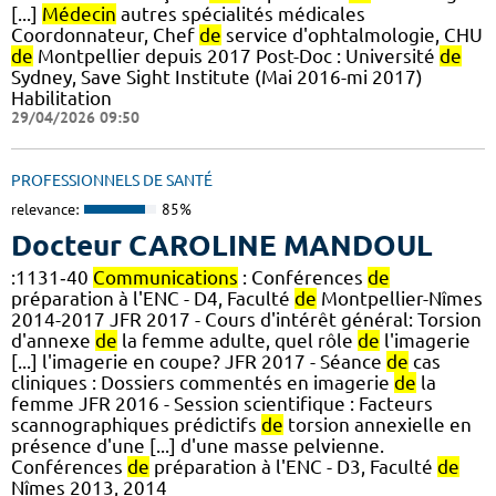
[...]
Médecin
autres spécialités médicales
Coordonnateur, Chef
de
service d'ophtalmologie, CHU
de
Montpellier depuis 2017 Post-Doc : Université
de
Sydney, Save Sight Institute (Mai 2016-mi 2017)
Habilitation
29/04/2026 09:50
PROFESSIONNELS DE SANTÉ
relevance:
85%
Docteur CAROLINE MANDOUL
:1131‑40
Communications
: Conférences
de
préparation à l'ENC - D4, Faculté
de
Montpellier-Nîmes
2014-2017 JFR 2017 - Cours d'intérêt général: Torsion
d'annexe
de
la femme adulte, quel rôle
de
l'imagerie
[...] l'imagerie en coupe? JFR 2017 - Séance
de
cas
cliniques : Dossiers commentés en imagerie
de
la
femme JFR 2016 - Session scientifique : Facteurs
scannographiques prédictifs
de
torsion annexielle en
présence d'une [...] d'une masse pelvienne.
Conférences
de
préparation à l'ENC - D3, Faculté
de
Nîmes 2013, 2014