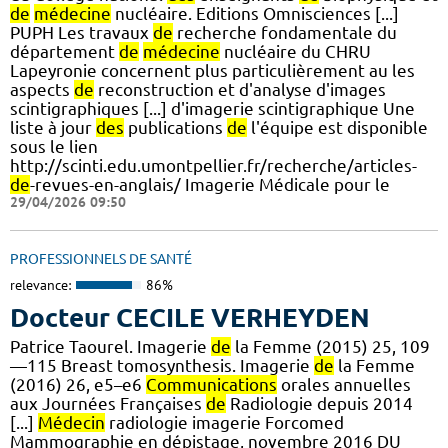
de
médecine
nucléaire. Editions Omnisciences [...]
PUPH Les travaux
de
recherche fondamentale du
département
de
médecine
nucléaire du CHRU
Lapeyronie concernent plus particulièrement au les
aspects
de
reconstruction et d'analyse d'images
scintigraphiques [...] d'imagerie scintigraphique Une
liste à jour
des
publications
de
l'équipe est disponible
sous le lien
http://scinti.edu.umontpellier.fr/recherche/articles-
de
-revues-en-anglais/ Imagerie Médicale pour le
29/04/2026 09:50
PROFESSIONNELS DE SANTÉ
relevance:
86%
Docteur CECILE VERHEYDEN
Patrice Taourel. Imagerie
de
la Femme (2015) 25, 109
—115 Breast tomosynthesis. Imagerie
de
la Femme
(2016) 26, e5–e6
Communications
orales annuelles
aux Journées Françaises
de
Radiologie depuis 2014
[...]
Médecin
radiologie imagerie Forcomed
Mammographie en dépistage, novembre 2016 DU