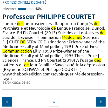
PROFESSIONNELS DE SANTÉ
relevance:
48%
Professeur PHILIPPE COURTET
l’heure
des
neurosciences . Rapport du Congrès
de
Psychiatrie et Neurologie
de
Langue Française, Dunod,
France. Ed Ph Courtet (2013) Suicides et tentatives
de
suicide , Lavoisier - Flammarion
Médecines
Sciences
[...] CHEF
DE
SERVICE Distinctions : Prize-winner of the
Medicine Faculty of Montpellier, 1991 Prize of First
Communication
Lilly, 1993 Prize-winner of the
Medicine Faculty of Montpellier, 1995 Thesis Prize [...]
Sciences, France. Ed Ph Courtet (2010) A l'usage
des
patients et
de
leur famille : Savoir guérir la dépression
(Raymund SCHWAN et Philippe COURTET)
www.thebookedition.com/savoir-guerir-la-depression-
raym
29/04/2026 09:50
1