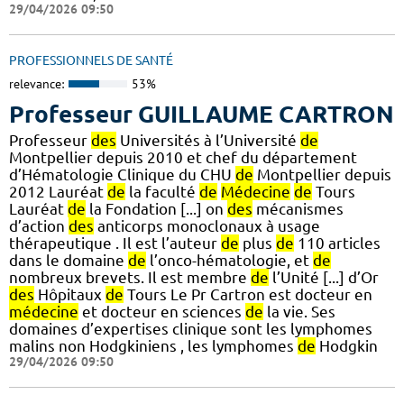
29/04/2026 09:50
PROFESSIONNELS DE SANTÉ
relevance:
53%
Professeur GUILLAUME CARTRON
Professeur
des
Universités à l’Université
de
Montpellier depuis 2010 et chef du département
d’Hématologie Clinique du CHU
de
Montpellier depuis
2012 Lauréat
de
la faculté
de
Médecine
de
Tours
Lauréat
de
la Fondation [...] on
des
mécanismes
d’action
des
anticorps monoclonaux à usage
thérapeutique . Il est l’auteur
de
plus
de
110 articles
dans le domaine
de
l’onco-hématologie, et
de
nombreux brevets. Il est membre
de
l’Unité [...] d’Or
des
Hôpitaux
de
Tours Le Pr Cartron est docteur en
médecine
et docteur en sciences
de
la vie. Ses
domaines d’expertises clinique sont les lymphomes
malins non Hodgkiniens , les lymphomes
de
Hodgkin
29/04/2026 09:50