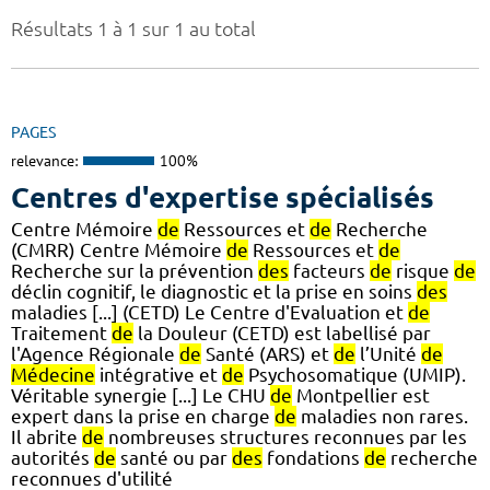
Résultats 1 à 1 sur 1 au total
PAGES
relevance:
100%
Centres d'expertise spécialisés
Centre Mémoire
de
Ressources et
de
Recherche
(CMRR) Centre Mémoire
de
Ressources et
de
Recherche sur la prévention
des
facteurs
de
risque
de
déclin cognitif, le diagnostic et la prise en soins
des
maladies [...] (CETD) Le Centre d'Evaluation et
de
Traitement
de
la Douleur (CETD) est labellisé par
l'Agence Régionale
de
Santé (ARS) et
de
l’Unité
de
Médecine
intégrative et
de
Psychosomatique (UMIP).
Véritable synergie [...] Le CHU
de
Montpellier est
expert dans la prise en charge
de
maladies non rares.
Il abrite
de
nombreuses structures reconnues par les
autorités
de
santé ou par
des
fondations
de
recherche
reconnues d'utilité