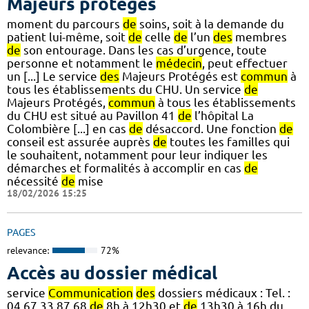
Majeurs protégés
moment du parcours
de
soins, soit à la demande du
patient lui-même, soit
de
celle
de
l’un
des
membres
de
son entourage. Dans les cas d’urgence, toute
personne et notamment le
médecin
, peut effectuer
un [...] Le service
des
Majeurs Protégés est
commun
à
tous les établissements du CHU. Un service
de
Majeurs Protégés,
commun
à tous les établissements
du CHU est situé au Pavillon 41
de
l’hôpital La
Colombière [...] en cas
de
désaccord. Une fonction
de
conseil est assurée auprès
de
toutes les familles qui
le souhaitent, notamment pour leur indiquer les
démarches et formalités à accomplir en cas
de
nécessité
de
mise
18/02/2026 15:25
PAGES
relevance:
72%
Accès au dossier médical
service
Communication
des
dossiers médicaux : Tel. :
04 67 33 87 68
de
8h à 12h30 et
de
13h30 à 16h du