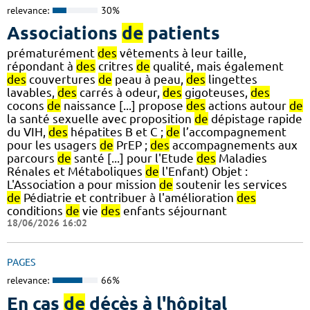
relevance:
30%
Associations
de
patients
prématurément
des
vêtements à leur taille,
répondant à
des
critres
de
qualité, mais également
des
couvertures
de
peau à peau,
des
lingettes
lavables,
des
carrés à odeur,
des
gigoteuses,
des
cocons
de
naissance [...] propose
des
actions autour
de
la santé sexuelle avec proposition
de
dépistage rapide
du VIH,
des
hépatites B et C ;
de
l’accompagnement
pour les usagers
de
PrEP ;
des
accompagnements aux
parcours
de
santé [...] pour l'Etude
des
Maladies
Rénales et Métaboliques
de
l'Enfant) Objet :
L'Association a pour mission
de
soutenir les services
de
Pédiatrie et contribuer à l'amélioration
des
conditions
de
vie
des
enfants séjournant
18/06/2026 16:02
PAGES
relevance:
66%
En cas
de
décès à l'hôpital