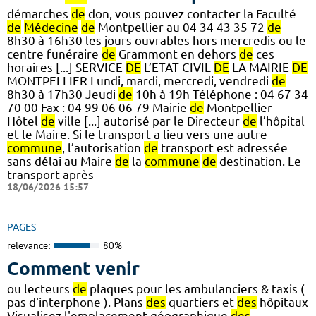
démarches
de
don, vous pouvez contacter la Faculté
de
Médecine
de
Montpellier au 04 34 43 35 72
de
8h30 à 16h30 les jours ouvrables hors mercredis ou le
centre funéraire
de
Grammont en dehors
de
ces
horaires [...] SERVICE
DE
L’ETAT CIVIL
DE
LA MAIRIE
DE
MONTPELLIER Lundi, mardi, mercredi, vendredi
de
8h30 à 17h30 Jeudi
de
10h à 19h Téléphone : 04 67 34
70 00 Fax : 04 99 06 06 79 Mairie
de
Montpellier -
Hôtel
de
ville [...] autorisé par le Directeur
de
l’hôpital
et le Maire. Si le transport a lieu vers une autre
commune
, l’autorisation
de
transport est adressée
sans délai au Maire
de
la
commune
de
destination. Le
transport après
18/06/2026 15:57
PAGES
relevance:
80%
Comment venir
ou lecteurs
de
plaques pour les ambulanciers & taxis (
pas d'interphone ). Plans
des
quartiers et
des
hôpitaux
Visualisez l'emplacement géographique
des