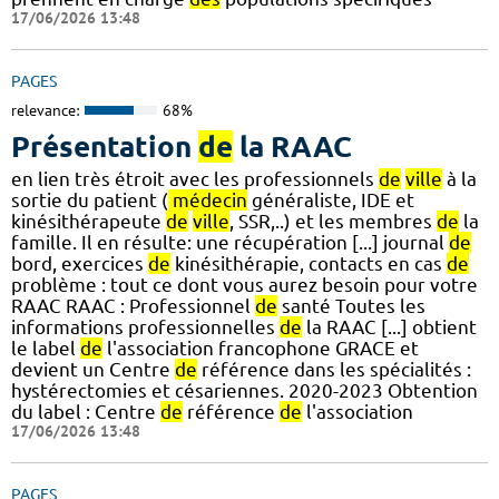
17/06/2026 13:48
PAGES
relevance:
68%
Présentation
de
la RAAC
en lien très étroit avec les professionnels
de
ville
à la
sortie du patient (
médecin
généraliste, IDE et
kinésithérapeute
de
ville
, SSR,..) et les membres
de
la
famille. Il en résulte: une récupération [...] journal
de
bord, exercices
de
kinésithérapie, contacts en cas
de
problème : tout ce dont vous aurez besoin pour votre
RAAC RAAC : Professionnel
de
santé Toutes les
informations professionnelles
de
la RAAC [...] obtient
le label
de
l'association francophone GRACE et
devient un Centre
de
référence dans les spécialités :
hystérectomies et césariennes. 2020-2023 Obtention
du label : Centre
de
référence
de
l'association
17/06/2026 13:48
PAGES