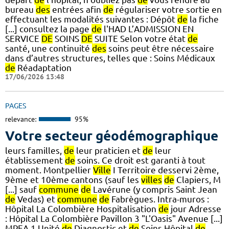
bureau
des
entrées afin
de
régulariser votre sortie en
effectuant les modalités suivantes : Dépôt
de
la fiche
[...] consultez la page
de
l'HAD L’ADMISSION EN
SERVICE
DE
SOINS
DE
SUITE Selon votre état
de
santé, une continuité
des
soins peut être nécessaire
dans d’autres structures, telles que : Soins Médicaux
de
Réadaptation
17/06/2026 13:48
PAGES
relevance:
95%
Votre secteur géodémographique
leurs familles,
de
leur praticien et
de
leur
établissement
de
soins. Ce droit est garanti à tout
moment. Montpellier
Ville
I Territoire desservi 2ème,
9ème et 10ème cantons (sauf les
villes
de
Clapiers, M
[...] sauf
commune
de
Lavérune (y compris Saint Jean
de
Vedas) et
commune
de
Fabrègues. Intra-muros :
Hôpital La Colombière Hospitalisation
de
jour Adresse
: Hôpital La Colombière Pavillon 3 "L'Oasis" Avenue [...]
MPEA 1 Unité
de
Diagnostic et
de
Soins Hôpital
de