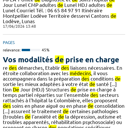
Jour Lunel CMP adultes
de
Lunel HDJ adultes
de
Lunel Courriel Tél. : 06 65 84 97 91 Itinéraire
Montpellier Lodève Territoire desservi Cantons
de
Lodève, Lunas
17/06/2026 13:48
PAGES
relevance:
45%
Vos modalités
de
prise en charge
re
des
démarches, Etablir
des
liaisons nécessaires. En
étroite collaboration avec les
médecins
, il vous
accompagnera dans la préparation
des
conditions
de
sortie les mieux adaptées à votre état
de
santé [...]
tion
De
Jour (HDJ) Structures
de
prise en charge à
temps partiel réparties sur l'ensemble
des
secteurs
rattachés à l'hôpital la Colombière, elles proposent
des
soins en phase aiguë ou en phase
de
consolidation
[...] assurent le traitement
de
certaines pathologies
(troubles
de
l'anxiété et
de
la dépression, autisme et
troubles apparentés, réhabilitation psychosociale) ou
prennent en charge
des
populations spécifiques