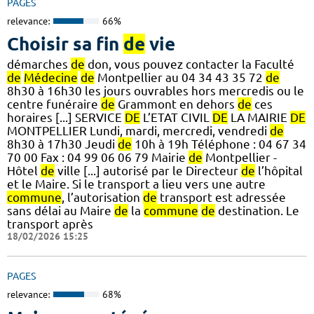
PAGES
relevance:
66%
Choisir sa fin
de
vie
démarches
de
don, vous pouvez contacter la Faculté
de
Médecine
de
Montpellier au 04 34 43 35 72
de
8h30 à 16h30 les jours ouvrables hors mercredis ou le
centre funéraire
de
Grammont en dehors
de
ces
horaires [...] SERVICE
DE
L’ETAT CIVIL
DE
LA MAIRIE
DE
MONTPELLIER Lundi, mardi, mercredi, vendredi
de
8h30 à 17h30 Jeudi
de
10h à 19h Téléphone : 04 67 34
70 00 Fax : 04 99 06 06 79 Mairie
de
Montpellier -
Hôtel
de
ville [...] autorisé par le Directeur
de
l’hôpital
et le Maire. Si le transport a lieu vers une autre
commune
, l’autorisation
de
transport est adressée
sans délai au Maire
de
la
commune
de
destination. Le
transport après
18/02/2026 15:25
PAGES
relevance:
68%