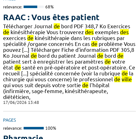
relevance:
68%
RAAC : Vous êtes patient
Télécharger Journal
de
bord PDF 348,7 Ko Exercices
de
kinésithérapie Vous trouverez
des
exemples
des
exercices
de
kinésithérapie dans les rubriques par
spécialité /organe concernés En cas
de
problème Vous
pouvez [...] Télécharger Fiche d'information PDF 305,8
Ko Journal
de
bord du patient Journal
de
bord
de
patient sert à enregistrer les paramètres
de
votre
état
de
santé en pré-opératoire et post-opératoire. Ce
recueil [...] spécialité concernée (voir la rubrique
de
la
chirurgie qui vous concerne) le professionnel
de
ville
qui vous suit depuis votre sortie
de
l'hôpital
(infirmière, sage-femme, kinésithérapeute,
diététicien,
17/06/2026 13:48
PAGES
relevance:
100%
Pharmacie