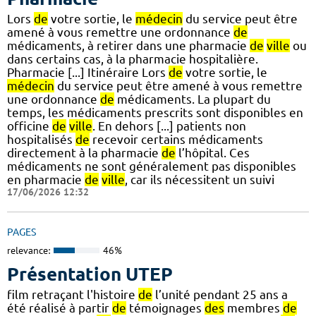
Lors
de
votre sortie, le
médecin
du service peut être
amené à vous remettre une ordonnance
de
médicaments, à retirer dans une pharmacie
de
ville
ou
dans certains cas, à la pharmacie hospitalière.
Pharmacie [...] Itinéraire Lors
de
votre sortie, le
médecin
du service peut être amené à vous remettre
une ordonnance
de
médicaments. La plupart du
temps, les médicaments prescrits sont disponibles en
officine
de
ville
. En dehors [...] patients non
hospitalisés
de
recevoir certains médicaments
directement à la pharmacie
de
l’hôpital. Ces
médicaments ne sont généralement pas disponibles
en pharmacie
de
ville
, car ils nécessitent un suivi
17/06/2026 12:32
PAGES
relevance:
46%
Présentation UTEP
film retraçant l'histoire
de
l’unité pendant 25 ans a
été réalisé à partir
de
témoignages
des
membres
de