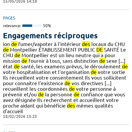
15/05/2026 14:18
PAGES
relevance:
50%
Engagements réciproques
ion
de
fumer/vapoter à l'intérieur
des
locaux du CHU
de
Montpellier ÉTABLISSEMENT PUBLIC
DE
SANTÉ Le
CHU
de
Montpellier est un lieu neutre qui a pour
mission
de
fournir à tous, sans distinction
de
sexe [...]
état
de
santé, les examens prévus, le déroulement
de
votre hospitalisation et l'organisation
de
votre sortie
Ils recueillent votre consentement Ils vous sollicitent
pour connaitre l'existence
de
vos directives [...]
recueillent les coordonnées
de
votre personne à
prévenir et/ou
de
la personne
de
confiance que vous
avez désignée Ils recherchent et accueillent votre
proche aidant qui bénéficie
des
mêmes qualités
d'accueil
18/02/2026 15:25