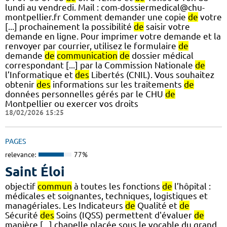
lundi au vendredi. Mail : com-dossiermedical@chu-
montpellier.fr Comment demander une copie
de
votre
[...] prochainement la possibilité
de
saisir votre
demande en ligne. Pour imprimer votre demande et la
renvoyer par courrier, utilisez le formulaire
de
demande
de
communication
de
dossier médical
correspondant [...] par la Commission Nationale
de
l’Informatique et
des
Libertés (CNIL). Vous souhaitez
obtenir
des
informations sur les traitements
de
données personnelles gérés par le CHU
de
Montpellier ou exercer vos droits
18/02/2026 15:25
PAGES
relevance:
77%
Saint Éloi
objectif
commun
à toutes les fonctions
de
l’hôpital :
médicales et soignantes, techniques, logistiques et
managériales. Les Indicateurs
de
Qualité et
de
Sécurité
des
Soins (IQSS) permettent d'évaluer
de
manière [...] chapelle placée sous le vocable du grand