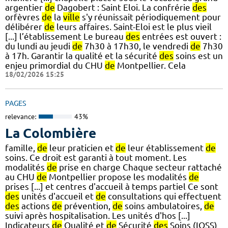
argentier
de
Dagobert : Saint Eloi. La confrérie
des
orfèvres
de
la
ville
s'y réunissait périodiquement pour
délibérer
de
leurs affaires. Saint-Eloi est le plus vieil
[...] l’établissement Le bureau
des
entrées est ouvert :
du lundi au jeudi
de
7h30 à 17h30, le vendredi
de
7h30
à 17h. Garantir la qualité et la sécurité
des
soins est un
enjeu primordial du CHU
de
Montpellier. Cela
18/02/2026 15:25
PAGES
relevance:
43%
La Colombière
famille,
de
leur praticien et
de
leur établissement
de
soins. Ce droit est garanti à tout moment. Les
modalités
de
prise en charge Chaque secteur rattaché
au CHU
de
Montpellier propose les modalités
de
prises [...] et centres d'accueil à temps partiel Ce sont
des
unités d'accueil et
de
consultations qui effectuent
des
actions
de
prévention,
de
soins ambulatoires,
de
suivi après hospitalisation. Les unités d'hos [...]
Indicateurs
de
Qualité et
de
Sécurité
des
Soins (IQSS)