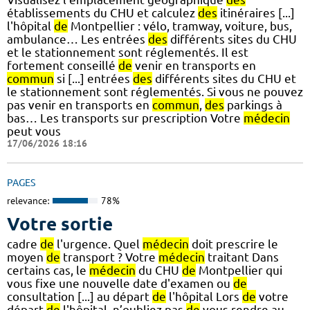
établissements du CHU et calculez
des
itinéraires [...]
l'hôpital
de
Montpellier : vélo, tramway, voiture, bus,
ambulance… Les entrées
des
différents sites du CHU
et le stationnement sont réglementés. Il est
fortement conseillé
de
venir en transports en
commun
si [...] entrées
des
différents sites du CHU et
le stationnement sont réglementés. Si vous ne pouvez
pas venir en transports en
commun
,
des
parkings à
bas… Les transports sur prescription Votre
médecin
peut vous
17/06/2026 18:16
PAGES
relevance:
78%
Votre sortie
cadre
de
l'urgence. Quel
médecin
doit prescrire le
moyen
de
transport ? Votre
médecin
traitant Dans
certains cas, le
médecin
du CHU
de
Montpellier qui
vous fixe une nouvelle date d'examen ou
de
consultation [...] au départ
de
l'hôpital Lors
de
votre
départ
de
l'hôpital, n’oubliez pas
de
vous rendre au