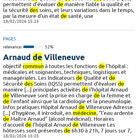
permettent d'évaluer
de
manière fiable la qualité et
la sécurité
des
soins, et leurs variations dans le temps,
par la mesure d'un état
de
santé, une
18/02/2026 15:25
PAGES
relevance:
52%
Arnaud
de
Villeneuve
objectif
commun
à toutes les fonctions
de
l’hôpital :
médicales et soignantes, techniques, logistiques et
managériales. Les Indicateurs
de
Qualité et
de
Sécurité
des
Soins (IQSS) permettent d'évaluer
de
manière [...] principales activités
de
l'hôpital Arnaud
de
Villeneuve sont la prise en charge
de
la femme et
de
l'enfant ainsi que la cardiologie et la pneumologie.
Infos pratiques Hôpital Arnaud
de
Villeneuve Adresse
[...] d'hygiène, il introduit, en
médecine
, "l'eau ardente
de
Maître Arnaud" (alcool médicinal). Horaires
d'accueil
de
l'hôpital Arnaud
de
Villeneuve Les
hôtesses sont présentes
de
6h30 à 21h, 7 jours sur 7,
18/02/2026 15:25