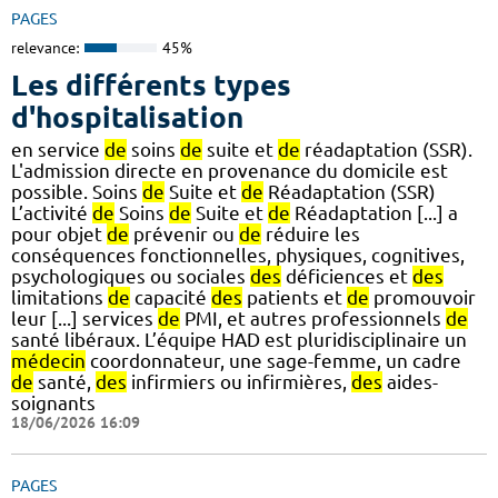
PAGES
relevance:
45%
Les différents types
d'hospitalisation
en service
de
soins
de
suite et
de
réadaptation (SSR).
L'admission directe en provenance du domicile est
possible. Soins
de
Suite et
de
Réadaptation (SSR)
L’activité
de
Soins
de
Suite et
de
Réadaptation [...] a
pour objet
de
prévenir ou
de
réduire les
conséquences fonctionnelles, physiques, cognitives,
psychologiques ou sociales
des
déficiences et
des
limitations
de
capacité
des
patients et
de
promouvoir
leur [...] services
de
PMI, et autres professionnels
de
santé libéraux. L’équipe HAD est pluridisciplinaire un
médecin
coordonnateur, une sage-femme, un cadre
de
santé,
des
infirmiers ou infirmières,
des
aides-
soignants
18/06/2026 16:09
PAGES