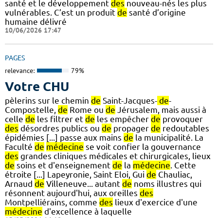
santé et le développement
des
nouveau-nés les plus
vulnérables. C’est un produit
de
santé d’origine
humaine délivré
10/06/2026 17:47
PAGES
relevance:
79%
Votre CHU
pèlerins sur le chemin
de
Saint-Jacques-
de
-
Compostelle,
de
Rome ou
de
Jérusalem, mais aussi à
celle
de
les filtrer et
de
les empêcher
de
provoquer
des
désordres publics ou
de
propager
de
redoutables
épidémies [...] passe aux mains
de
la municipalité. La
Faculté
de
médecine
se voit confier la gouvernance
des
grandes cliniques médicales et chirurgicales, lieux
de
soins et d'enseignement
de
la
médecine
. Cette
étroite [...] Lapeyronie, Saint Eloi, Gui
de
Chauliac,
Arnaud
de
Villeneuve... autant
de
noms illustres qui
résonnent aujourd'hui, aux oreilles
des
Montpelliérains, comme
des
lieux d'exercice d'une
médecine
d'excellence à laquelle