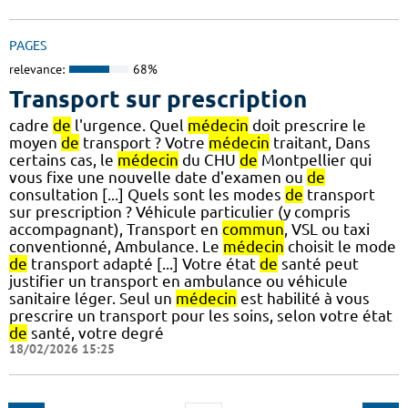
PAGES
relevance:
68%
Transport sur prescription
cadre
de
l'urgence. Quel
médecin
doit prescrire le
moyen
de
transport ? Votre
médecin
traitant, Dans
certains cas, le
médecin
du CHU
de
Montpellier qui
vous fixe une nouvelle date d'examen ou
de
consultation [...] Quels sont les modes
de
transport
sur prescription ? Véhicule particulier (y compris
accompagnant), Transport en
commun
, VSL ou taxi
conventionné, Ambulance. Le
médecin
choisit le mode
de
transport adapté [...] Votre état
de
santé peut
justifier un transport en ambulance ou véhicule
sanitaire léger. Seul un
médecin
est habilité à vous
prescrire un transport pour les soins, selon votre état
de
santé, votre degré
18/02/2026 15:25