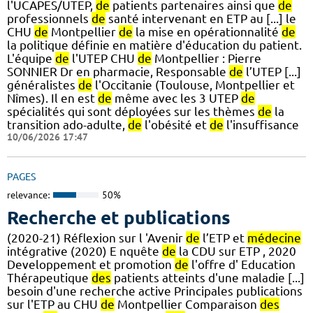
l'UCAPES/UTEP,
de
patients partenaires ainsi que
de
professionnels
de
santé intervenant en ETP au [...] le
CHU
de
Montpellier
de
la mise en opérationnalité
de
la politique définie en matière d'éducation du patient.
L'équipe
de
l'UTEP CHU
de
Montpellier : Pierre
SONNIER Dr en pharmacie, Responsable
de
l’UTEP [...]
généralistes
de
l'Occitanie (Toulouse, Montpellier et
Nîmes). Il en est
de
même avec les 3 UTEP
de
spécialités qui sont déployées sur les thèmes
de
la
transition ado-adulte,
de
l'obésité et
de
l'insuffisance
10/06/2026 17:47
PAGES
relevance:
50%
Recherche et publications
(2020-21) Réflexion sur l 'Avenir
de
l’ETP et
médecine
intégrative (2020) E nquête
de
la CDU sur ETP , 2020
Developpement et promotion
de
l'offre d' Education
Thérapeutique
des
patients atteints d'une maladie [...]
besoin d'une recherche active Principales publications
sur l'ETP au CHU
de
Montpellier Comparaison
des