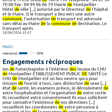
70 00 Fax : 04 99 06 06 79 Mairie
de
Montpellier -
Hôtel
de
ville [...] autorisé par le Directeur
de
l’hôpital
et le Maire. Si le transport a lieu vers une autre
commune
, l’autorisation
de
transport est adressée
sans délai au Maire
de
la
commune
de
destination. Le
transport après
18/06/2026 15:57
PAGES
relevance:
50%
Engagements réciproques
ion
de
fumer/vapoter à l'intérieur
des
locaux du CHU
de
Montpellier ÉTABLISSEMENT PUBLIC
DE
SANTÉ Le
CHU
de
Montpellier est un lieu neutre qui a pour
mission
de
fournir à tous, sans distinction
de
sexe [...]
état
de
santé, les examens prévus, le déroulement
de
votre hospitalisation et l'organisation
de
votre sortie
Ils recueillent votre consentement Ils vous sollicitent
pour connaitre l'existence
de
vos directives [...]
recueillent les coordonnées
de
votre personne à
prévenir et/ou
de
la personne
de
confiance que vous