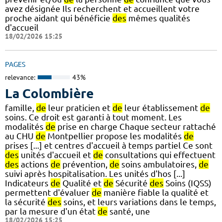
avez désignée Ils recherchent et accueillent votre
proche aidant qui bénéficie
des
mêmes qualités
d'accueil
18/02/2026 15:25
PAGES
relevance:
43%
La Colombière
famille,
de
leur praticien et
de
leur établissement
de
soins. Ce droit est garanti à tout moment. Les
modalités
de
prise en charge Chaque secteur rattaché
au CHU
de
Montpellier propose les modalités
de
prises [...] et centres d'accueil à temps partiel Ce sont
des
unités d'accueil et
de
consultations qui effectuent
des
actions
de
prévention,
de
soins ambulatoires,
de
suivi après hospitalisation. Les unités d'hos [...]
Indicateurs
de
Qualité et
de
Sécurité
des
Soins (IQSS)
permettent d'évaluer
de
manière fiable la qualité et
la sécurité
des
soins, et leurs variations dans le temps,
par la mesure d'un état
de
santé, une
18/02/2026 15:25