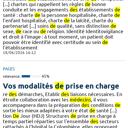
[...] chartes qui rappellent les règles
de
bonne
conduite et les engagements
des
établissements
de
santé : charte
de
la personne hospitalisée, charte
de
l’enfant hospitalisé, charte
de
la laïcité, charte du
partenariat [...] soins
de
qualité, sans distinction
de
sexe,
de
race ou
de
religion. Identité Identitovigilance
et droit à l'image : à tout moment, un patient doit
pouvoir être identifié avec certitude au sein
de
l'établissement
18/06/2026 16:12
PAGES
relevance:
45%
Vos modalités
de
prise en charge
re
des
démarches, Etablir
des
liaisons nécessaires. En
étroite collaboration avec les
médecins
, il vous
accompagnera dans la préparation
des
conditions
de
sortie les mieux adaptées à votre état
de
santé [...]
tion
De
Jour (HDJ) Structures
de
prise en charge à
temps partiel réparties sur l'ensemble
des
secteurs
rattachés à l'hôpital la Colombière, elles proposent