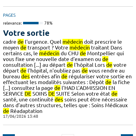
PAGES
relevance:
78%
Votre sortie
cadre
de
l'urgence. Quel
médecin
doit prescrire le
moyen
de
transport ? Votre
médecin
traitant Dans
certains cas, le
médecin
du CHU
de
Montpellier qui
vous fixe une nouvelle date d'examen ou
de
consultation [...] au départ
de
l'hôpital Lors
de
votre
départ
de
l'hôpital, n’oubliez pas
de
vous rendre au
bureau
des
entrées afin
de
régulariser votre sortie en
effectuant les modalités suivantes : Dépôt
de
la fiche
[...] consultez la page
de
l'HAD L’ADMISSION EN
SERVICE
DE
SOINS
DE
SUITE Selon votre état
de
santé, une continuité
des
soins peut être nécessaire
dans d’autres structures, telles que : Soins Médicaux
de
Réadaptation
17/06/2026 13:48