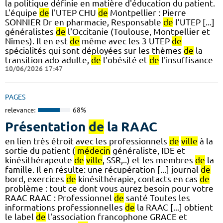
la politique définie en matière d'éducation du patient.
L'équipe
de
l'UTEP CHU
de
Montpellier : Pierre
SONNIER Dr en pharmacie, Responsable
de
l’UTEP [...]
généralistes
de
l'Occitanie (Toulouse, Montpellier et
Nîmes). Il en est
de
même avec les 3 UTEP
de
spécialités qui sont déployées sur les thèmes
de
la
transition ado-adulte,
de
l'obésité et
de
l'insuffisance
10/06/2026 17:47
PAGES
relevance:
68%
Présentation
de
la RAAC
en lien très étroit avec les professionnels
de
ville
à la
sortie du patient (
médecin
généraliste, IDE et
kinésithérapeute
de
ville
, SSR,..) et les membres
de
la
famille. Il en résulte: une récupération [...] journal
de
bord, exercices
de
kinésithérapie, contacts en cas
de
problème : tout ce dont vous aurez besoin pour votre
RAAC RAAC : Professionnel
de
santé Toutes les
informations professionnelles
de
la RAAC [...] obtient
le label
de
l'association francophone GRACE et