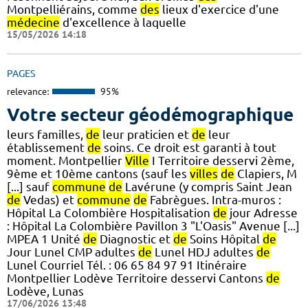
Montpelliérains, comme
des
lieux d'exercice d'une
médecine
d'excellence à laquelle
15/05/2026 14:18
PAGES
relevance:
95%
Votre secteur géodémographique
leurs familles,
de
leur praticien et
de
leur
établissement
de
soins. Ce droit est garanti à tout
moment. Montpellier
Ville
I Territoire desservi 2ème,
9ème et 10ème cantons (sauf les
villes
de
Clapiers, M
[...] sauf
commune
de
Lavérune (y compris Saint Jean
de
Vedas) et
commune
de
Fabrègues. Intra-muros :
Hôpital La Colombière Hospitalisation
de
jour Adresse
: Hôpital La Colombière Pavillon 3 "L'Oasis" Avenue [...]
MPEA 1 Unité
de
Diagnostic et
de
Soins Hôpital
de
Jour Lunel CMP adultes
de
Lunel HDJ adultes
de
Lunel Courriel Tél. : 06 65 84 97 91 Itinéraire
Montpellier Lodève Territoire desservi Cantons
de
Lodève, Lunas
17/06/2026 13:48