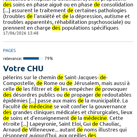
des
soins en phase aiguë ou en phase
de
consolidation
[...] assurent le traitement
de
certaines pathologies
(troubles
de
l'anxiété et
de
la dépression, autisme et
troubles apparentés, réhabilitation psychosociale) ou
prennent en charge
des
populations spécifiques
17/06/2026 13:48
PAGES
relevance:
79%
Votre CHU
pèlerins sur le chemin
de
Saint-Jacques-
de
-
Compostelle,
de
Rome ou
de
Jérusalem, mais aussi à
celle
de
les filtrer et
de
les empêcher
de
provoquer
des
désordres publics ou
de
propager
de
redoutables
épidémies [...] passe aux mains
de
la municipalité. La
Faculté
de
médecine
se voit confier la gouvernance
des
grandes cliniques médicales et chirurgicales, lieux
de
soins et d'enseignement
de
la
médecine
. Cette
étroite [...] Lapeyronie, Saint Eloi, Gui
de
Chauliac,
Arnaud
de
Villeneuve... autant
de
noms illustres qui
résonnent aujourd'hui, aux oreilles
des