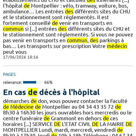
l'hôpital
de
Montpellier : vélo, tramway, voiture, bus,
ambulance… Les entrées
des
différents sites du CHU
et le stationnement sont réglementés. Il est
fortement conseillé
de
venir en transports en
commun
si [...] entrées
des
différents sites du CHU et
le stationnement sont réglementés. Si vous ne pouvez
pas venir en transports en
commun
,
des
parkings à
bas… Les transports sur prescription Votre
médecin
peut vous
17/06/2026 18:16
PAGES
relevance:
66%
En cas
de
décès à l'hôpital
démarches
de
don, vous pouvez contacter la Faculté
de
Médecine
de
Montpellier au 04 34 43 35 72
de
8h30 à 16h30 les jours ouvrables hors mercredis ou le
centre funéraire
de
Grammont en dehors
de
ces
horaires [...] SERVICE
DE
L’ETAT CIVIL
DE
LA MAIRIE
DE
MONTPELLIER Lundi, mardi, mercredi, vendredi
de
8h30 à 17h30 Jeudi
de
10h à 19h Téléphone : 04 67 34