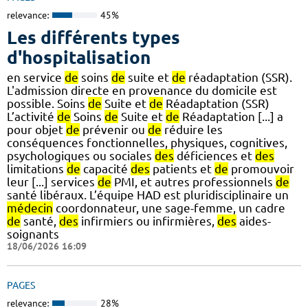
relevance:
45%
Les différents types
d'hospitalisation
en service
de
soins
de
suite et
de
réadaptation (SSR).
L'admission directe en provenance du domicile est
possible. Soins
de
Suite et
de
Réadaptation (SSR)
L’activité
de
Soins
de
Suite et
de
Réadaptation [...] a
pour objet
de
prévenir ou
de
réduire les
conséquences fonctionnelles, physiques, cognitives,
psychologiques ou sociales
des
déficiences et
des
limitations
de
capacité
des
patients et
de
promouvoir
leur [...] services
de
PMI, et autres professionnels
de
santé libéraux. L’équipe HAD est pluridisciplinaire un
médecin
coordonnateur, une sage-femme, un cadre
de
santé,
des
infirmiers ou infirmières,
des
aides-
soignants
18/06/2026 16:09
PAGES
relevance:
28%