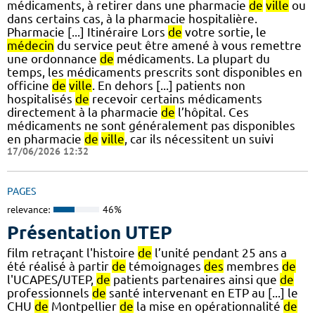
médicaments, à retirer dans une pharmacie
de
ville
ou
dans certains cas, à la pharmacie hospitalière.
Pharmacie [...] Itinéraire Lors
de
votre sortie, le
médecin
du service peut être amené à vous remettre
une ordonnance
de
médicaments. La plupart du
temps, les médicaments prescrits sont disponibles en
officine
de
ville
. En dehors [...] patients non
hospitalisés
de
recevoir certains médicaments
directement à la pharmacie
de
l’hôpital. Ces
médicaments ne sont généralement pas disponibles
en pharmacie
de
ville
, car ils nécessitent un suivi
17/06/2026 12:32
PAGES
relevance:
46%
Présentation UTEP
film retraçant l'histoire
de
l’unité pendant 25 ans a
été réalisé à partir
de
témoignages
des
membres
de
l'UCAPES/UTEP,
de
patients partenaires ainsi que
de
professionnels
de
santé intervenant en ETP au [...] le
CHU
de
Montpellier
de
la mise en opérationnalité
de