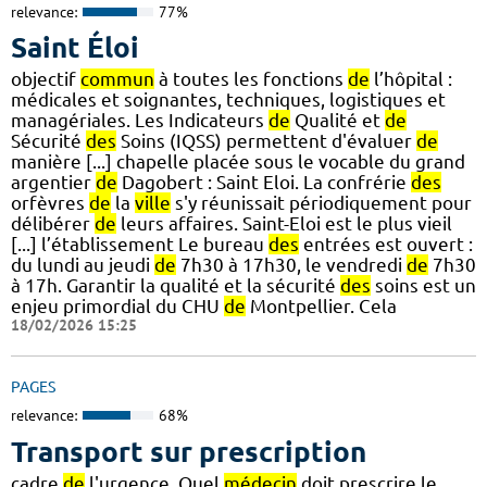
relevance:
77%
Saint Éloi
objectif
commun
à toutes les fonctions
de
l’hôpital :
médicales et soignantes, techniques, logistiques et
managériales. Les Indicateurs
de
Qualité et
de
Sécurité
des
Soins (IQSS) permettent d'évaluer
de
manière [...] chapelle placée sous le vocable du grand
argentier
de
Dagobert : Saint Eloi. La confrérie
des
orfèvres
de
la
ville
s'y réunissait périodiquement pour
délibérer
de
leurs affaires. Saint-Eloi est le plus vieil
[...] l’établissement Le bureau
des
entrées est ouvert :
du lundi au jeudi
de
7h30 à 17h30, le vendredi
de
7h30
à 17h. Garantir la qualité et la sécurité
des
soins est un
enjeu primordial du CHU
de
Montpellier. Cela
18/02/2026 15:25
PAGES
relevance:
68%
Transport sur prescription
cadre
de
l'urgence. Quel
médecin
doit prescrire le