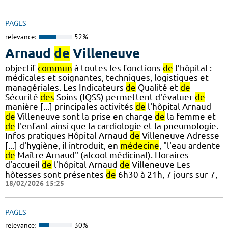
PAGES
relevance:
52%
Arnaud
de
Villeneuve
objectif
commun
à toutes les fonctions
de
l’hôpital :
médicales et soignantes, techniques, logistiques et
managériales. Les Indicateurs
de
Qualité et
de
Sécurité
des
Soins (IQSS) permettent d'évaluer
de
manière [...] principales activités
de
l'hôpital Arnaud
de
Villeneuve sont la prise en charge
de
la femme et
de
l'enfant ainsi que la cardiologie et la pneumologie.
Infos pratiques Hôpital Arnaud
de
Villeneuve Adresse
[...] d'hygiène, il introduit, en
médecine
, "l'eau ardente
de
Maître Arnaud" (alcool médicinal). Horaires
d'accueil
de
l'hôpital Arnaud
de
Villeneuve Les
hôtesses sont présentes
de
6h30 à 21h, 7 jours sur 7,
18/02/2026 15:25
PAGES
relevance:
30%