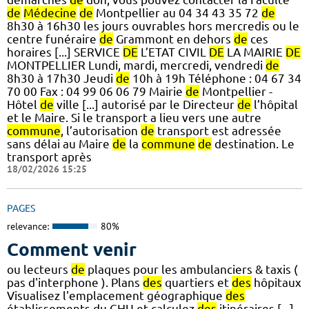
de
Médecine
de
Montpellier au 04 34 43 35 72
de
8h30 à 16h30 les jours ouvrables hors mercredis ou le
centre funéraire
de
Grammont en dehors
de
ces
horaires [...] SERVICE
DE
L’ETAT CIVIL
DE
LA MAIRIE
DE
MONTPELLIER Lundi, mardi, mercredi, vendredi
de
8h30 à 17h30 Jeudi
de
10h à 19h Téléphone : 04 67 34
70 00 Fax : 04 99 06 06 79 Mairie
de
Montpellier -
Hôtel
de
ville [...] autorisé par le Directeur
de
l’hôpital
et le Maire. Si le transport a lieu vers une autre
commune
, l’autorisation
de
transport est adressée
sans délai au Maire
de
la
commune
de
destination. Le
transport après
18/02/2026 15:25
PAGES
relevance:
80%
Comment venir
ou lecteurs
de
plaques pour les ambulanciers & taxis (
pas d'interphone ). Plans
des
quartiers et
des
hôpitaux
Visualisez l'emplacement géographique
des
établissements du CHU et calculez
des
itinéraires [...]