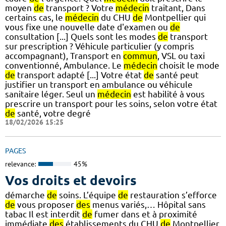
moyen
de
transport ? Votre
médecin
traitant, Dans
certains cas, le
médecin
du CHU
de
Montpellier qui
vous fixe une nouvelle date d'examen ou
de
consultation [...] Quels sont les modes
de
transport
sur prescription ? Véhicule particulier (y compris
accompagnant), Transport en
commun
, VSL ou taxi
conventionné, Ambulance. Le
médecin
choisit le mode
de
transport adapté [...] Votre état
de
santé peut
justifier un transport en ambulance ou véhicule
sanitaire léger. Seul un
médecin
est habilité à vous
prescrire un transport pour les soins, selon votre état
de
santé, votre degré
18/02/2026 15:25
PAGES
relevance:
45%
Vos droits et devoirs
démarche
de
soins. L’équipe
de
restauration s’efforce
de
vous proposer
des
menus variés,… Hôpital sans
tabac Il est interdit
de
fumer dans et à proximité
immédiate
des
établissements du CHU
de
Montpellier