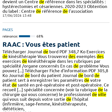
devient un Centre
de
référence dans les spécialités :
hystérectomies et césariennes. 2020-2023 Obtention
du label : Centre
de
référence
de
l'association
17/06/2026 13:48
PAGES
relevance:
68%
RAAC : Vous êtes patient
Télécharger Journal
de
bord PDF 348,7 Ko Exercices
de
kinésithérapie Vous trouverez
des
exemples
des
exercices
de
kinésithérapie dans les rubriques par
spécialité /organe concernés En cas
de
problème Vous
pouvez [...] Télécharger Fiche d'information PDF 305,8
Ko Journal
de
bord du patient Journal
de
bord
de
patient sert à enregistrer les paramètres
de
votre
état
de
santé en pré-opératoire et post-opératoire. Ce
recueil [...] spécialité concernée (voir la rubrique
de
la
chirurgie qui vous concerne) le professionnel
de
ville
qui vous suit depuis votre sortie
de
l'hôpital
(infirmière, sage-femme, kinésithérapeute,
diététicien,