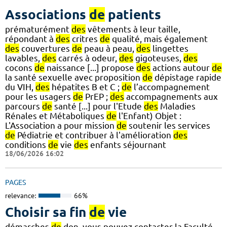
Associations
de
patients
prématurément
des
vêtements à leur taille,
répondant à
des
critres
de
qualité, mais également
des
couvertures
de
peau à peau,
des
lingettes
lavables,
des
carrés à odeur,
des
gigoteuses,
des
cocons
de
naissance [...] propose
des
actions autour
de
la santé sexuelle avec proposition
de
dépistage rapide
du VIH,
des
hépatites B et C ;
de
l’accompagnement
pour les usagers
de
PrEP ;
des
accompagnements aux
parcours
de
santé [...] pour l'Etude
des
Maladies
Rénales et Métaboliques
de
l'Enfant) Objet :
L'Association a pour mission
de
soutenir les services
de
Pédiatrie et contribuer à l'amélioration
des
conditions
de
vie
des
enfants séjournant
18/06/2026 16:02
PAGES
relevance:
66%
Choisir sa fin
de
vie
démarches
de
don, vous pouvez contacter la Faculté