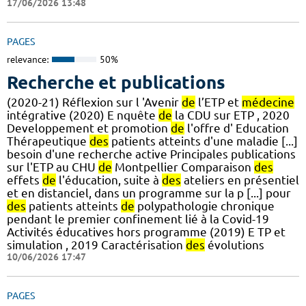
17/06/2026 13:48
PAGES
relevance:
50%
Recherche et publications
(2020-21) Réflexion sur l 'Avenir
de
l’ETP et
médecine
intégrative (2020) E nquête
de
la CDU sur ETP , 2020
Developpement et promotion
de
l'offre d' Education
Thérapeutique
des
patients atteints d'une maladie [...]
besoin d'une recherche active Principales publications
sur l'ETP au CHU
de
Montpellier Comparaison
des
effets
de
l'éducation, suite à
des
ateliers en présentiel
et en distanciel, dans un programme sur la p [...] pour
des
patients atteints
de
polypathologie chronique
pendant le premier confinement lié à la Covid-19
Activités éducatives hors programme (2019) E TP et
simulation , 2019 Caractérisation
des
évolutions
10/06/2026 17:47
PAGES