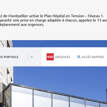
 de Montpellier active le Plan Hôpital en Tension – Niveau 1.
arantir une prise en charge adaptée à chacun, appelez le 15 av
déplacement aux urgences.
URGENCES
ACCÈS RAPIDES
ES PORTAILS