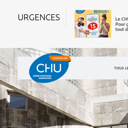
URGENCES
Le CHU
Pour g
tout 
TOUS L