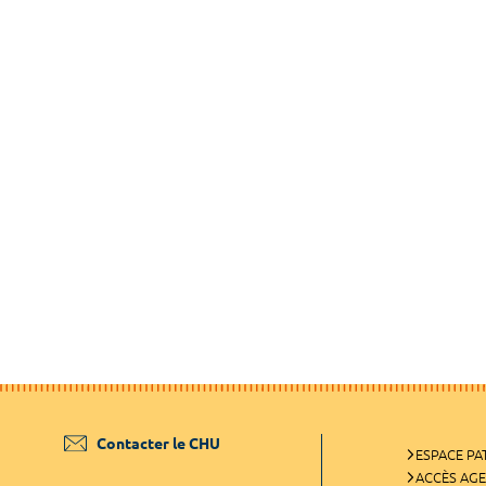
Contacter le CHU
ESPACE PA
ACCÈS AG