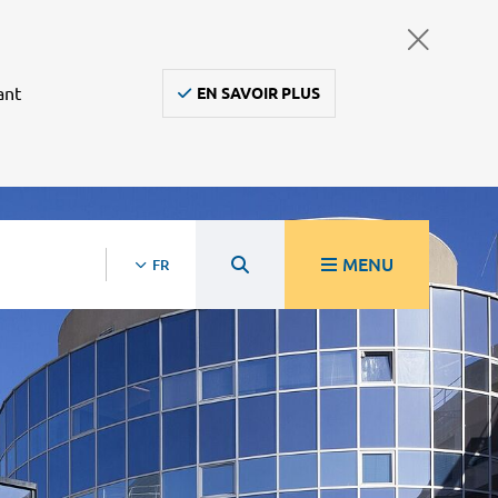
ant
EN SAVOIR PLUS
MENU
FR