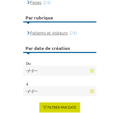
Pages
(24)
Par rubrique
Patients et visiteurs
(24)
Par date de création
Du
à
FILTRER PAR DATE