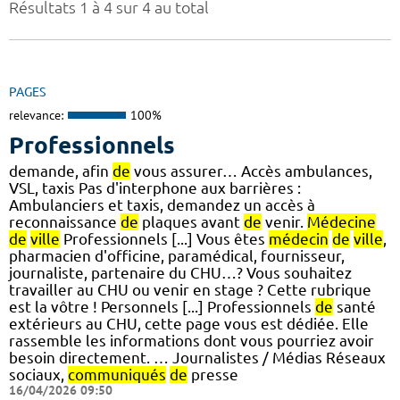
Résultats 1 à 4 sur 4 au total
PAGES
relevance:
100%
Professionnels
demande, afin
de
vous assurer… Accès ambulances,
VSL, taxis Pas d'interphone aux barrières :
Ambulanciers et taxis, demandez un accès à
reconnaissance
de
plaques avant
de
venir.
Médecine
de
ville
Professionnels [...] Vous êtes
médecin
de
ville
,
pharmacien d'officine, paramédical, fournisseur,
journaliste, partenaire du CHU…? Vous souhaitez
travailler au CHU ou venir en stage ? Cette rubrique
est la vôtre ! Personnels [...] Professionnels
de
santé
extérieurs au CHU, cette page vous est dédiée. Elle
rassemble les informations dont vous pourriez avoir
besoin directement. … Journalistes / Médias Réseaux
sociaux,
communiqués
de
presse
16/04/2026 09:50