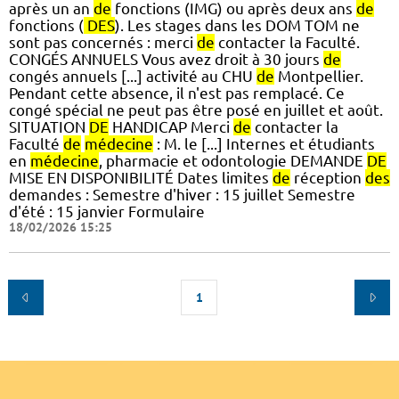
après un an
de
fonctions (IMG) ou après deux ans
de
fonctions (
DES
). Les stages dans les DOM TOM ne
sont pas concernés : merci
de
contacter la Faculté.
CONGÉS ANNUELS Vous avez droit à 30 jours
de
congés annuels [...] activité au CHU
de
Montpellier.
Pendant cette absence, il n'est pas remplacé. Ce
congé spécial ne peut pas être posé en juillet et août.
SITUATION
DE
HANDICAP Merci
de
contacter la
Faculté
de
médecine
: M. le [...] Internes et étudiants
en
médecine
, pharmacie et odontologie DEMANDE
DE
MISE EN DISPONIBILITÉ Dates limites
de
réception
des
demandes : Semestre d'hiver : 15 juillet Semestre
d'été : 15 janvier Formulaire
18/02/2026 15:25
1