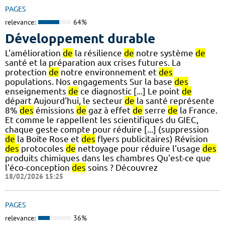
PAGES
relevance:
64%
Développement durable
L'amélioration
de
la résilience
de
notre système
de
santé et la préparation aux crises futures. La
protection
de
notre environnement et
des
populations. Nos engagements Sur la base
des
enseignements
de
ce diagnostic [...] Le point
de
départ Aujourd'hui, le secteur
de
la santé représente
8%
des
émissions
de
gaz à effet
de
serre
de
la France.
Et comme le rappellent les scientifiques du GIEC,
chaque geste compte pour réduire [...] (suppression
de
la Boîte Rose et
des
flyers publicitaires) Révision
des
protocoles
de
nettoyage pour réduire l'usage
des
produits chimiques dans les chambres Qu'est-ce que
l'éco-conception
des
soins ? Découvrez
18/02/2026 15:25
PAGES
relevance:
36%