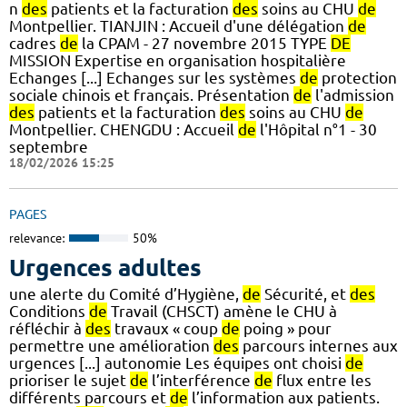
n
des
patients et la facturation
des
soins au CHU
de
Montpellier. TIANJIN : Accueil d'une délégation
de
cadres
de
la CPAM - 27 novembre 2015 TYPE
DE
MISSION Expertise en organisation hospitalière
Echanges [...] Echanges sur les systèmes
de
protection
sociale chinois et français. Présentation
de
l'admission
des
patients et la facturation
des
soins au CHU
de
Montpellier. CHENGDU : Accueil
de
l'Hôpital n°1 - 30
septembre
18/02/2026 15:25
PAGES
relevance:
50%
Urgences adultes
une alerte du Comité d’Hygiène,
de
Sécurité, et
des
Conditions
de
Travail (CHSCT) amène le CHU à
réfléchir à
des
travaux « coup
de
poing » pour
permettre une amélioration
des
parcours internes aux
urgences [...] autonomie Les équipes ont choisi
de
prioriser le sujet
de
l’interférence
de
flux entre les
différents parcours et
de
l’information aux patients.