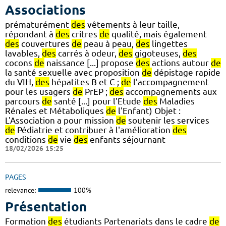
Associations
prématurément
des
vêtements à leur taille,
répondant à
des
critres
de
qualité, mais également
des
couvertures
de
peau à peau,
des
lingettes
lavables,
des
carrés à odeur,
des
gigoteuses,
des
cocons
de
naissance [...] propose
des
actions autour
de
la santé sexuelle avec proposition
de
dépistage rapide
du VIH,
des
hépatites B et C ;
de
l’accompagnement
pour les usagers
de
PrEP ;
des
accompagnements aux
parcours
de
santé [...] pour l'Etude
des
Maladies
Rénales et Métaboliques
de
l'Enfant) Objet :
L'Association a pour mission
de
soutenir les services
de
Pédiatrie et contribuer à l'amélioration
des
conditions
de
vie
des
enfants séjournant
18/02/2026 15:25
PAGES
relevance:
100%
Présentation
Formation
des
étudiants Partenariats dans le cadre
de