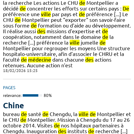
la recherche Les actions Le CHU
de
Montpellier a
décidé
de
concentrer les efforts sur certains pays :
De
préférence une
ville
par pays et
de
préférence [...] Le
CHU
de
Montpellier peut "exporter" son savoir-faire
sous forme
de
formation ou d'aide au développement.
Il réalise aussi
des
missions d'expertise et
de
coopération, notamment dans le domaine
de
la
recherche [...] préférence la
ville
jumelle
de
Montpellier pour regrouper les moyens Une structure
hospitalo-universitaire, afin d’associer le CHRU et la
faculté
de
médecine
dans chacune
des
actions
retenues. Aucune action n'est
18/02/2026 15:25
PAGES
relevance:
80%
Chine
bureau
de
santé
de
Chengdu, la
ville
de
Montpellier et
le CHU
de
Montpellier. Mission à Chengdu du 17 au 26
octobre 2014. Visites
de
nos hôpitaux partenaires à
Chengdu. Inauguration
des
instituts
de
recherche [...]