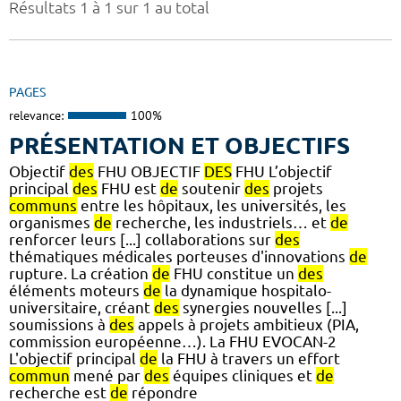
Résultats 1 à 1 sur 1 au total
PAGES
relevance:
100%
PRÉSENTATION ET OBJECTIFS
Objectif
des
FHU OBJECTIF
DES
FHU L’objectif
principal
des
FHU est
de
soutenir
des
projets
communs
entre les hôpitaux, les universités, les
organismes
de
recherche, les industriels… et
de
renforcer leurs [...] collaborations sur
des
thématiques médicales porteuses d'innovations
de
rupture. La création
de
FHU constitue un
des
éléments moteurs
de
la dynamique hospitalo-
universitaire, créant
des
synergies nouvelles [...]
soumissions à
des
appels à projets ambitieux (PIA,
commission européenne…). La FHU EVOCAN-2
L'objectif principal
de
la FHU à travers un effort
commun
mené par
des
équipes cliniques et
de
recherche est
de
répondre