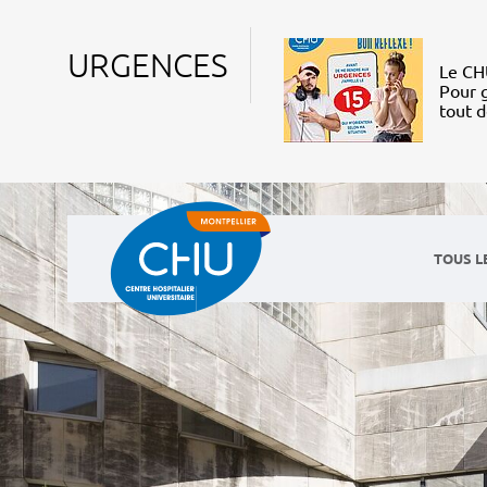
URGENCES
Le CHU
Pour g
tout 
TOUS L