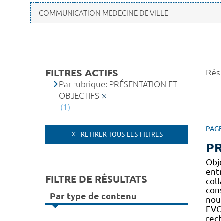
FILTRES ACTIFS
Résu
Par rubrique: PRÉSENTATION ET
OBJECTIFS
(1)
PAG
RETIRER TOUS LES FILTRES
PR
Obj
entr
FILTRE DE RÉSULTATS
col
con
Par type de contenu
nouv
EVO
rec