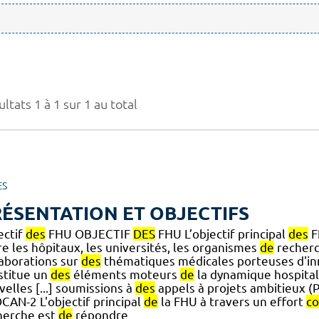
ltats 1 à 1 sur 1 au total
ES
ÉSENTATION ET OBJECTIFS
ectif
des
FHU OBJECTIF
DES
FHU L’objectif principal
des
F
e les hôpitaux, les universités, les organismes
de
recherc
laborations sur
des
thématiques médicales porteuses d'i
stitue un
des
éléments moteurs
de
la dynamique hospital
elles [...] soumissions à
des
appels à projets ambitieux 
CAN-2 L'objectif principal
de
la FHU à travers un effort
c
herche est
de
répondre