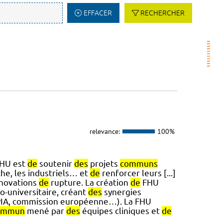
EFFACER
RECHERCHER
relevance:
100%
HU est
de
soutenir
des
projets
communs
he, les industriels… et
de
renforcer leurs [...]
nnovations
de
rupture. La création
de
FHU
o-universitaire, créant
des
synergies
(PIA, commission européenne…). La FHU
ommun
mené par
des
équipes cliniques et
de