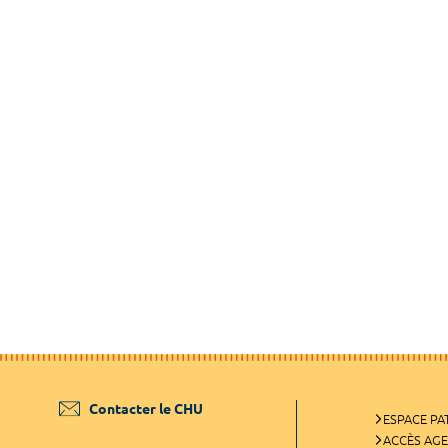
Contacter le CHU
ESPACE PA
ACCÈS AG