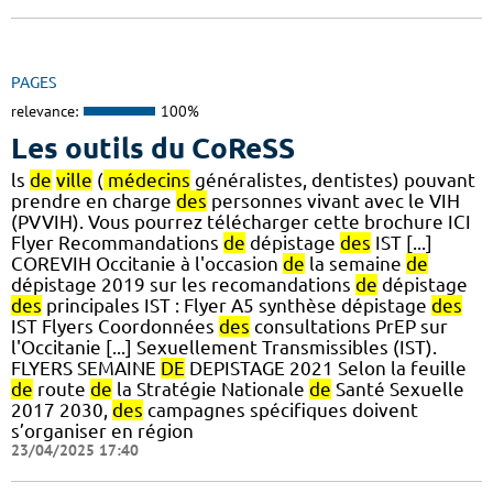
PAGES
relevance:
100%
Les outils du CoReSS
ls
de
ville
(
médecins
généralistes, dentistes) pouvant
prendre en charge
des
personnes vivant avec le VIH
(PVVIH). Vous pourrez télécharger cette brochure ICI
Flyer Recommandations
de
dépistage
des
IST [...]
COREVIH Occitanie à l'occasion
de
la semaine
de
dépistage 2019 sur les recomandations
de
dépistage
des
principales IST : Flyer A5 synthèse dépistage
des
IST Flyers Coordonnées
des
consultations PrEP sur
l'Occitanie [...] Sexuellement Transmissibles (IST).
FLYERS SEMAINE
DE
DEPISTAGE 2021 Selon la feuille
de
route
de
la Stratégie Nationale
de
Santé Sexuelle
2017 2030,
des
campagnes spécifiques doivent
s’organiser en région
23/04/2025 17:40