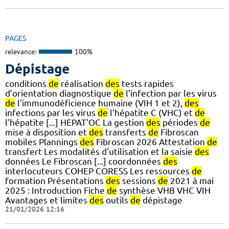
PAGES
relevance:
100%
Dépistage
conditions
de
réalisation
des
tests rapides
d’orientation diagnostique
de
l’infection par les virus
de
l’immunodéficience humaine (VIH 1 et 2),
des
infections par les virus
de
l’hépatite C (VHC) et
de
l’hépatite [...] HEPAT'OC La gestion
des
périodes
de
mise à disposition et
des
transferts
de
Fibroscan
mobiles Plannings
des
Fibroscan 2026 Attestation
de
transfert Les modalités d'utilisation et la saisie
des
données Le Fibroscan [...] coordonnées
des
interlocuteurs COHEP CORESS Les ressources
de
formation Présentations
des
sessions
de
2021 à mai
2025 : Introduction Fiche
de
synthèse VHB VHC VIH
Avantages et limites
des
outils
de
dépistage
21/01/2026 12:16