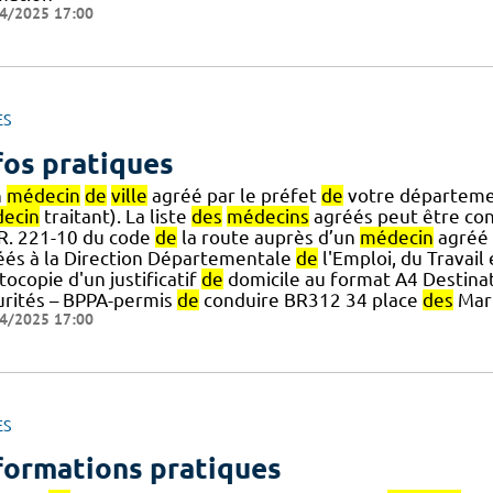
4/2025 17:00
ES
fos pratiques
n
médecin
de
ville
agréé par le préfet
de
votre départem
ecin
traitant). La liste
des
médecins
agréés peut être cons
] R. 221-10 du code
de
la route auprès d’un
médecin
agréé 
éés à la Direction Départementale
de
l'Emploi, du Travail
ocopie d'un justificatif
de
domicile au format A4 Destinat
urités – BPPA-permis
de
conduire BR312 34 place
des
Mar
4/2025 17:00
ES
formations pratiques