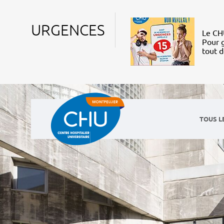
URGENCES
Le CHU
Pour g
tout 
TOUS L