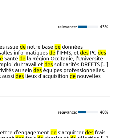
relevance:
43%
es issue
de
notre base
de
données
salles informatiques
de
l’IFMS, et
des
PC
des
e
Santé
de
la Région Occitanie, l’Université
mploi du travail et
des
solidarités DREETS [...]
ivités au sein
des
équipes professionnelles.
 aussi
des
lieux d’acquisition
de
nouvelles
relevance:
40%
 lettre d’engagement
de
s’acquitter
des
frais