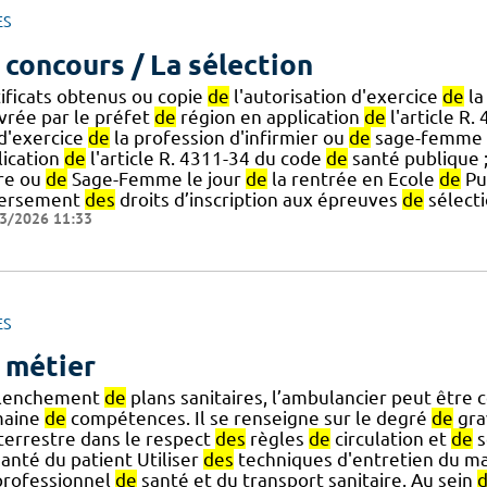
ES
 concours / La sélection
tificats obtenus ou copie
de
l'autorisation d'exercice
de
la
ivrée par le préfet
de
région en application
de
l'article R
] d'exercice
de
la profession d'infirmier ou
de
sage-femme d
lication
de
l'article R. 4311-34 du code
de
santé publique ; 
] re ou
de
Sage-Femme le jour
de
la rentrée en Ecole
de
Pué
versement
des
droits d’inscription aux épreuves
de
sélect
3/2026 11:33
ES
 métier
lenchement
de
plans sanitaires, l’ambulancier peut être c
aine
de
compétences. Il se renseigne sur le degré
de
gra
] terrestre dans le respect
des
règles
de
circulation et
de
s
anté du patient Utiliser
des
techniques d'entretien du ma
professionnel
de
santé et du transport sanitaire. Au sein