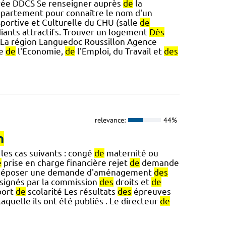
ée DDCS Se renseigner auprès
de
la
partement pour connaître le nom d'un
Sportive et Culturelle du CHU (salle
de
diants attractifs. Trouver un logement
Dès
 La région Languedoc Roussillon Agence
le
de
l'Economie,
de
l'Emploi, du Travail et
des
relevance:
44%
n
les cas suivants : congé
de
maternité ou
e
prise en charge financière rejet
de
demande
t déposer une demande d'aménagement
des
signés par la commission
des
droits et
de
port
de
scolarité Les résultats
des
épreuves
laquelle ils ont été publiés . Le directeur
de