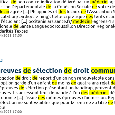
ificat
de
non contre-indication délivré par un
médecin
agr
ection Départementale
de
la Cohésion Sociale
de
votre dé
ecin
agrée [...] Philippidès et
des
locaux
de
l'Association 
ulation/cardio/training). Celle-ci pratique
des
tarifs étu
l’étudiant [...] occitanie.ars.sante.fr/
medecins
-agrees-13
ionale
de
Santé Languedoc Roussillon Direction Régiona
darités Textes
4/2025 17:00
ES
reuves
de
sélection
de
droit
commu
ogation
de
droit
de
report d’un an non renouvelable dans 
doption garde d’un enfant
de
moins
de
quatre ans rejet
d
] épreuves
de
sélection présentant un handicap, peuven
euves. Ils adressent leur demande à l'un
des
médecins
dé
tonomie [...] l'issue
des
mêmes épreuves d'admission. Re
élection ne sont valables que pour la rentrée au titre
de
ole
4/2025 17:00