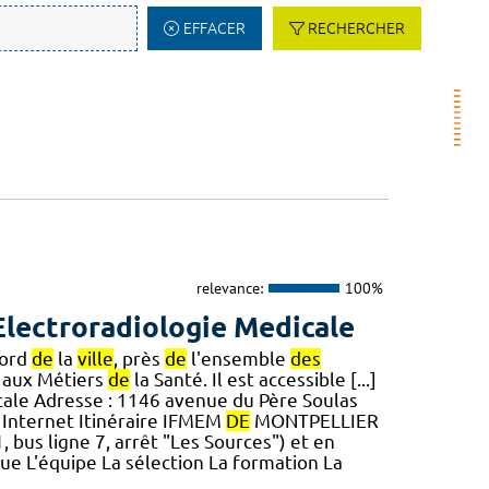
EFFACER
RECHERCHER
relevance:
100%
lectroradiologie Medicale
nord
de
la
ville
, près
de
l'ensemble
des
 aux Métiers
de
la Santé. Il est accessible [...]
ale Adresse : 1146 avenue du Père Soulas
e Internet Itinéraire IFMEM
DE
MONTPELLIER
 bus ligne 7, arrêt "Les Sources") et en
ue L'équipe La sélection La formation La