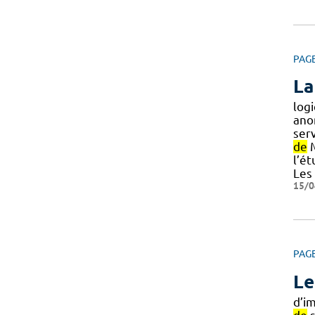
PAG
La
logi
ano
serv
de
M
l’é
Les
15/0
PAG
Le
d’i