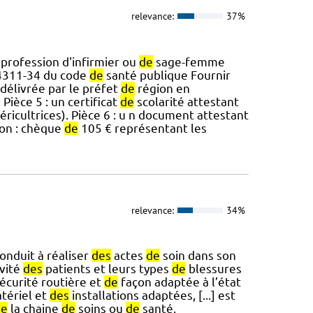
relevance:
37%
 profession d'infirmier ou
de
sage-femme
. 4311-34 du code
de
santé publique Fournir
élivrée par le préfet
de
région en
Pièce 5 : un certificat
de
scolarité attestant
ricultrices). Pièce 6 : u n document attestant
ion : chèque
de
105 € représentant les
relevance:
34%
onduit à réaliser
des
actes
de
soin dans son
vité
des
patients et leurs types
de
blessures
écurité routière et
de
façon adaptée à l’état
tériel et
des
installations adaptées, [...] est
de
la chaine
de
soins ou
de
santé,