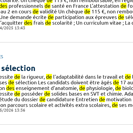
colarité. Un chèque
de
115 €, non remboursable, en règ
des
professionnels
de
santé en France L’attestation
de
fo
eau 2 en cours
de
validité Un chèque
de
115 €, non rembo
.] Une demande écrite
de
participation aux épreuves
de
sél
’acquitter
des
frais
de
scolarité ; Un curriculum vitae ; La
4/2025 13:43
ES
 sélection
essite
de
la rigueur,
de
l'adaptabilité dans le travail et
de
ses
de
sélection Les candidats doivent être âgés
de
17 au
] on
des
enseignement d'anatomie,
de
physiologie,
de
biolo
essite
de
posséder
de
solides bases en SVT et chimie. Ada
] étude du dossier
de
candidature Entretien
de
motivation 
on parcours scolaire et activités extra scolaires,
de
ses mo
5/2026 13:36