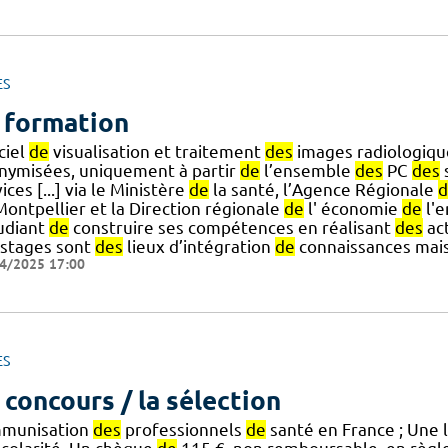
ES
 formation
ciel
de
visualisation et traitement
des
images radiologiqu
nymisées, uniquement à partir
de
l’ensemble
des
PC
des
ices [...] via le Ministère
de
la santé, l’Agence Régionale
d
ontpellier et la Direction régionale
de
l' économie
de
l'e
tudiant
de
construire ses compétences en réalisant
des
act
 stages sont
des
lieux d’intégration
de
connaissances mais
4/2025 17:00
ES
 concours / la sélection
mmunisation
des
professionnels
de
santé en France ; Une