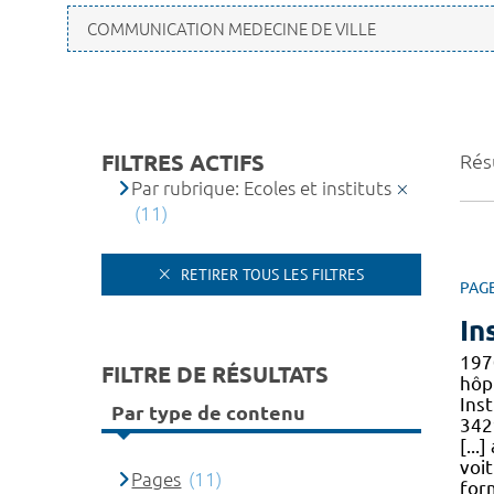
FILTRES ACTIFS
Résu
Par rubrique: Ecoles et instituts
(11)
RETIRER TOUS LES FILTRES
PAG
In
197
FILTRE DE RÉSULTATS
hôpi
Inst
Par type de contenu
342
[...
voi
Pages
(11)
for