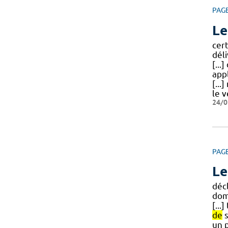
PAG
Le
cer
dél
[...
app
[...
le 
24/0
PAG
Le
déc
dom
[...
de
s
un 