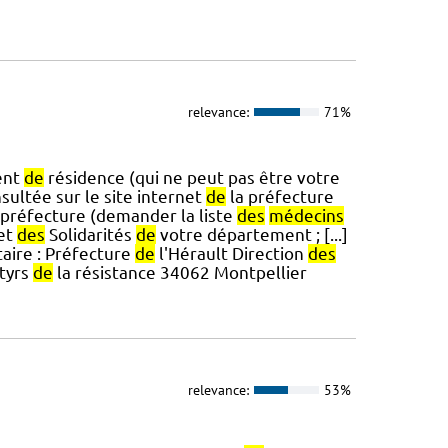
relevance:
71%
ent
de
résidence (qui ne peut pas être votre
ultée sur le site internet
de
la préfecture
préfecture (demander la liste
des
médecins
 et
des
Solidarités
de
votre département ; [...]
aire : Préfecture
de
l'Hérault Direction
des
tyrs
de
la résistance 34062 Montpellier
relevance:
53%