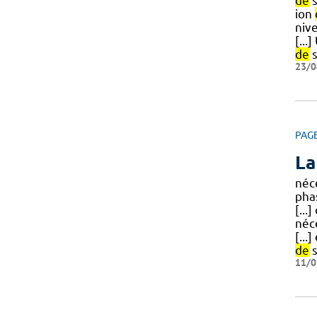
de
s
ion
niv
[..
de
s
23/0
PAG
La
néc
pha
[...
néc
[...
de
s
11/0