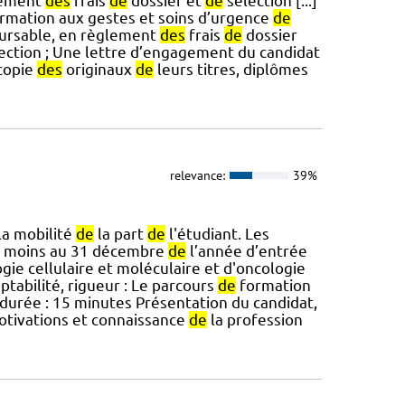
lement
des
frais
de
dossier et
de
sélection [...]
rmation aux gestes et soins d’urgence
de
ursable, en règlement
des
frais
de
dossier
ection ; Une lettre d’engagement du candidat
 copie
des
originaux
de
leurs titres, diplômes
relevance:
39%
la mobilité
de
la part
de
l'étudiant. Les
 moins au 31 décembre
de
l’année d’entrée
gie cellulaire et moléculaire et d'oncologie
ptabilité, rigueur : Le parcours
de
formation
durée : 15 minutes Présentation du candidat,
tivations et connaissance
de
la profession