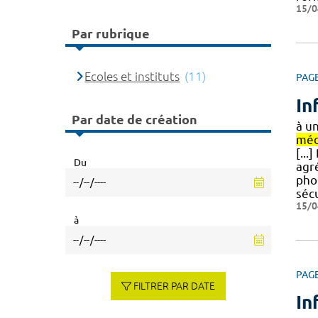
15/0
Par rubrique
Ecoles et instituts
(11)
PAG
In
Par date de création
à u
méd
[...
Du
agr
phot
séc
15/0
à
PAG
FILTRER PAR DATE
In