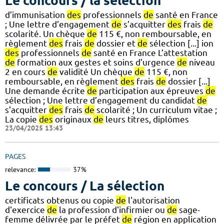
Le concours / la sélection
d’immunisation
des
professionnels
de
santé en France
; Une lettre d’engagement
de
s’acquitter
des
frais
de
scolarité. Un chèque
de
115 €, non remboursable, en
règlement
des
frais
de
dossier et
de
sélection [...] ion
des
professionnels
de
santé en France L’attestation
de
formation aux gestes et soins d’urgence
de
niveau
2 en cours
de
validité Un chèque
de
115 €, non
remboursable, en règlement
des
frais
de
dossier [...]
Une demande écrite
de
participation aux épreuves
de
sélection ; Une lettre d’engagement du candidat
de
s’acquitter
des
frais
de
scolarité ; Un curriculum vitae ;
La copie
des
originaux
de
leurs titres, diplômes
23/04/2025 13:43
PAGES
relevance:
37%
Le concours / La sélection
certificats obtenus ou copie
de
l'autorisation
d'exercice
de
la profession d'infirmier ou
de
sage-
femme délivrée par le préfet
de
région en application