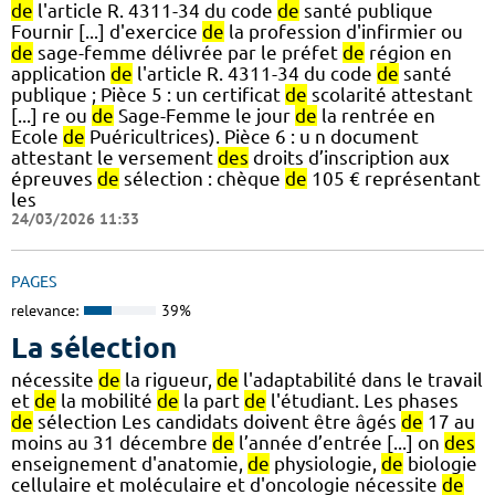
de
l'article R. 4311-34 du code
de
santé publique
Fournir [...] d'exercice
de
la profession d'infirmier ou
de
sage-femme délivrée par le préfet
de
région en
application
de
l'article R. 4311-34 du code
de
santé
publique ; Pièce 5 : un certificat
de
scolarité attestant
[...] re ou
de
Sage-Femme le jour
de
la rentrée en
Ecole
de
Puéricultrices). Pièce 6 : u n document
attestant le versement
des
droits d’inscription aux
épreuves
de
sélection : chèque
de
105 € représentant
les
24/03/2026 11:33
PAGES
relevance:
39%
La sélection
nécessite
de
la rigueur,
de
l'adaptabilité dans le travail
et
de
la mobilité
de
la part
de
l'étudiant. Les phases
de
sélection Les candidats doivent être âgés
de
17 au
moins au 31 décembre
de
l’année d’entrée [...] on
des
enseignement d'anatomie,
de
physiologie,
de
biologie
cellulaire et moléculaire et d'oncologie nécessite
de