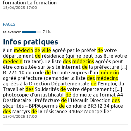
formation La formation
15/04/2025 17:00
PAGES
relevance:
71%
Infos pratiques
à un
médecin
de
ville
agréé par le préfet
de
votre
département
de
résidence (qui ne peut pas être votre
médecin
traitant). La liste
des
médecins
agréés peut
être consultée sur le site internet
de
la préfecture [...]
R. 221-10 du code
de
la route auprès d’un
médecin
agréé préfecture (demander la liste
des
médecins
agréés à la Direction Départementale
de
l'Emploi, du
Travail et
des
Solidarités
de
votre département ; [...]
photocopie d'un justificatif
de
domicile au format A4
Destinataire : Préfecture
de
l'Hérault Direction
des
sécurités – BPPA-permis
de
conduire BR312 34 place
des
Martyrs
de
la résistance 34062 Montpellier
15/04/2025 17:00