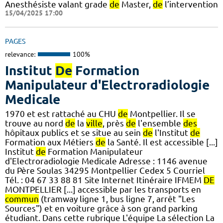
Anesthésiste valant grade
de
Master,
de
l’intervention
15/04/2025 17:00
PAGES
relevance:
100%
Institut
De
Formation
Manipulateur d'Electroradiologie
Medicale
1970 et est rattaché au CHU
de
Montpellier. Il se
trouve au nord
de
la
ville
, près
de
l'ensemble
des
hôpitaux publics et se situe au sein
de
l'Institut
de
Formation aux Métiers
de
la Santé. Il est accessible [...]
Institut
de
Formation Manipulateur
d'Electroradiologie Medicale Adresse : 1146 avenue
du Père Soulas 34295 Montpellier Cedex 5 Courriel
Tél. : 04 67 33 88 81 Site Internet Itinéraire IFMEM
DE
MONTPELLIER [...] accessible par les transports en
commun
(tramway ligne 1, bus ligne 7, arrêt "Les
Sources") et en voiture grâce à son grand parking
étudiant. Dans cette rubrique L'équipe La sélection La