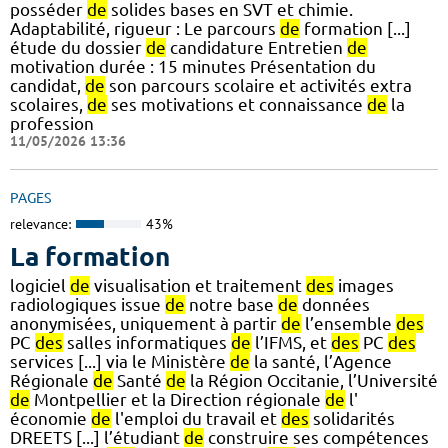
posséder
de
solides bases en SVT et chimie.
Adaptabilité, rigueur : Le parcours
de
formation [...]
étude du dossier
de
candidature Entretien
de
motivation durée : 15 minutes Présentation du
candidat,
de
son parcours scolaire et activités extra
scolaires,
de
ses motivations et connaissance
de
la
profession
11/05/2026 13:36
PAGES
relevance:
43%
La formation
logiciel
de
visualisation et traitement
des
images
radiologiques issue
de
notre base
de
données
anonymisées, uniquement à partir
de
l’ensemble
des
PC
des
salles informatiques
de
l’IFMS, et
des
PC
des
services [...] via le Ministère
de
la santé, l’Agence
Régionale
de
Santé
de
la Région Occitanie, l’Université
de
Montpellier et la Direction régionale
de
l'
économie
de
l'emploi du travail et
des
solidarités
DREETS [...] l’étudiant
de
construire ses compétences