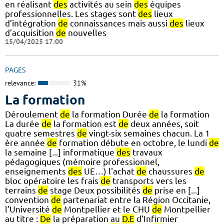
en réalisant
des
activités au sein
des
équipes
professionnelles. Les stages sont
des
lieux
d’intégration
de
connaissances mais aussi
des
lieux
d’acquisition
de
nouvelles
15/04/2025 17:00
PAGES
relevance:
31%
La formation
Déroulement
de
la formation Durée
de
la formation
La durée
de
la formation est
de
deux années, soit
quatre semestres
de
vingt-six semaines chacun. La 1
ère année
de
formation débute en octobre, le lundi
de
la semaine [...] informatique
des
travaux
pédagogiques (mémoire professionnel,
enseignements
des
UE…) l'achat
de
chaussures
de
bloc opératoire les frais
de
transports vers les
terrains
de
stage Deux possibilités
de
prise en [...]
convention
de
partenariat entre la Région Occitanie,
l’Université
de
Montpellier et le CHU
de
Montpellier
au titre :
De
la préparation au
D.E
d’Infirmier