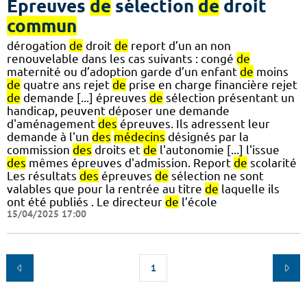
Epreuves
de
sélection
de
droit
commun
dérogation
de
droit
de
report d’un an non
renouvelable dans les cas suivants : congé
de
maternité ou d’adoption garde d’un enfant
de
moins
de
quatre ans rejet
de
prise en charge financière rejet
de
demande [...] épreuves
de
sélection présentant un
handicap, peuvent déposer une demande
d'aménagement
des
épreuves. Ils adressent leur
demande à l'un
des
médecins
désignés par la
commission
des
droits et
de
l'autonomie [...] l'issue
des
mêmes épreuves d'admission. Report
de
scolarité
Les résultats
des
épreuves
de
sélection ne sont
valables que pour la rentrée au titre
de
laquelle ils
ont été publiés . Le directeur
de
l’école
15/04/2025 17:00
1