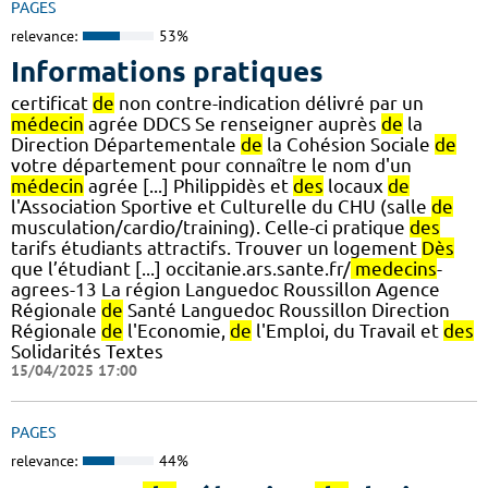
PAGES
relevance:
53%
Informations pratiques
certificat
de
non contre-indication délivré par un
médecin
agrée DDCS Se renseigner auprès
de
la
Direction Départementale
de
la Cohésion Sociale
de
votre département pour connaître le nom d'un
médecin
agrée [...] Philippidès et
des
locaux
de
l'Association Sportive et Culturelle du CHU (salle
de
musculation/cardio/training). Celle-ci pratique
des
tarifs étudiants attractifs. Trouver un logement
Dès
que l’étudiant [...] occitanie.ars.sante.fr/
medecins
-
agrees-13 La région Languedoc Roussillon Agence
Régionale
de
Santé Languedoc Roussillon Direction
Régionale
de
l'Economie,
de
l'Emploi, du Travail et
des
Solidarités Textes
15/04/2025 17:00
PAGES
relevance:
44%