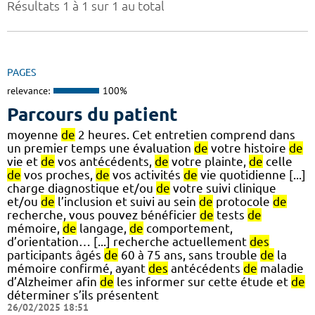
Résultats 1 à 1 sur 1 au total
PAGES
relevance:
100%
Parcours du patient
moyenne
de
2 heures. Cet entretien comprend dans
un premier temps une évaluation
de
votre histoire
de
vie et
de
vos antécédents,
de
votre plainte,
de
celle
de
vos proches,
de
vos activités
de
vie quotidienne [...]
charge diagnostique et/ou
de
votre suivi clinique
et/ou
de
l’inclusion et suivi au sein
de
protocole
de
recherche, vous pouvez bénéficier
de
tests
de
mémoire,
de
langage,
de
comportement,
d’orientation… [...] recherche actuellement
des
participants âgés
de
60 à 75 ans, sans trouble
de
la
mémoire confirmé, ayant
des
antécédents
de
maladie
d’Alzheimer afin
de
les informer sur cette étude et
de
déterminer s’ils présentent
26/02/2025 18:51