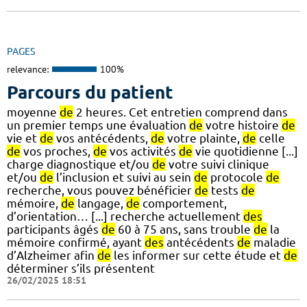
PAGES
relevance:
100%
Parcours du patient
moyenne
de
2 heures. Cet entretien comprend dans
un premier temps une évaluation
de
votre histoire
de
vie et
de
vos antécédents,
de
votre plainte,
de
celle
de
vos proches,
de
vos activités
de
vie quotidienne [...]
charge diagnostique et/ou
de
votre suivi clinique
et/ou
de
l’inclusion et suivi au sein
de
protocole
de
recherche, vous pouvez bénéficier
de
tests
de
mémoire,
de
langage,
de
comportement,
d’orientation… [...] recherche actuellement
des
participants âgés
de
60 à 75 ans, sans trouble
de
la
mémoire confirmé, ayant
des
antécédents
de
maladie
d’Alzheimer afin
de
les informer sur cette étude et
de
déterminer s’ils présentent
26/02/2025 18:51