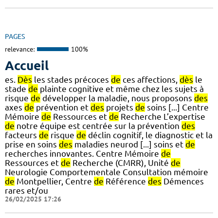
PAGES
relevance:
100%
Accueil
es.
Dès
les stades précoces
de
ces affections,
dès
le
stade
de
plainte cognitive et même chez les sujets à
risque
de
développer la maladie, nous proposons
des
axes
de
prévention et
des
projets
de
soins [...] Centre
Mémoire
de
Ressources et
de
Recherche L’expertise
de
notre équipe est centrée sur la prévention
des
facteurs
de
risque
de
déclin cognitif, le diagnostic et la
prise en soins
des
maladies neurod [...] soins et
de
recherches innovantes. Centre Mémoire
de
Ressources et
de
Recherche (CMRR), Unité
de
Neurologie Comportementale Consultation mémoire
de
Montpellier, Centre
de
Référence
des
Démences
rares et/ou
26/02/2025 17:26