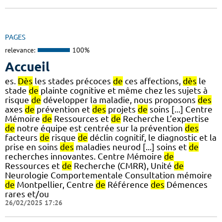
PAGES
relevance:
100%
Accueil
es.
Dès
les stades précoces
de
ces affections,
dès
le
stade
de
plainte cognitive et même chez les sujets à
risque
de
développer la maladie, nous proposons
des
axes
de
prévention et
des
projets
de
soins [...] Centre
Mémoire
de
Ressources et
de
Recherche L’expertise
de
notre équipe est centrée sur la prévention
des
facteurs
de
risque
de
déclin cognitif, le diagnostic et la
prise en soins
des
maladies neurod [...] soins et
de
recherches innovantes. Centre Mémoire
de
Ressources et
de
Recherche (CMRR), Unité
de
Neurologie Comportementale Consultation mémoire
de
Montpellier, Centre
de
Référence
des
Démences
rares et/ou
26/02/2025 17:26