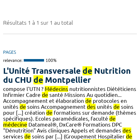
Résultats 1 à 1 sur 1 au total
PAGES
relevance:
100%
L'Unité Transversale
de
Nutrition
du CHU
de
Montpellier
compose l'UTN ?
Médecins
nutritionnistes Diététiciens
Infirmier Cadre
de
santé Missions Au quotidien...
Accompagnement et élaboration
de
protocoles en
unités
de
soins Accompagnement
des
unités
de
soins
pour [...] création
de
formations sur demande (thèmes
spécifiques). Ecoles paramédicales, faculté
de
médecine
Datameal®, DxCare® Formations DPC
"Dénutrition" Avis cliniques Appels et demandes
des
services
de
soins par [...] (Groupement Hospitalier
de