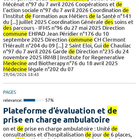
Mécénat n°97 du 7 avril 2026 Coopérations et
de
l'action sociale n°97 du 7 avril 2026 Coordination
de
l'Institut
de
Formation aux Métiers
de
la Santé n°141
du [...] juillet 2025 Coordination Générale
des
soins et
des
parcours - IFMS n°96 du 27 mai 2025 Direction
commune
EHPAD Jean Péridier n°176 du 10
septembre 2025 Direction
commune
CH Clermont
l’Hérault n°204 du 09 [...] 2 Saint Eloi, Gui
de
Chauliac
n°97 du 7 avril 2026 Garde
de
Direction n°235 du 24
novembre 2025 IRMB | Institute for Regenerative
Medecine
and Biotherapy n°76 du 18 avril 2025
Médecine
légale n°202 du 07
29/04/2026 18:45
PAGES
relevance:
57%
Plateforme d’évaluation et
de
prise en charge ambulatoire
on et
de
prise en charge ambulatoire : Unité
de
consultations et d'hospitalisation
de
jour
de
6 places,