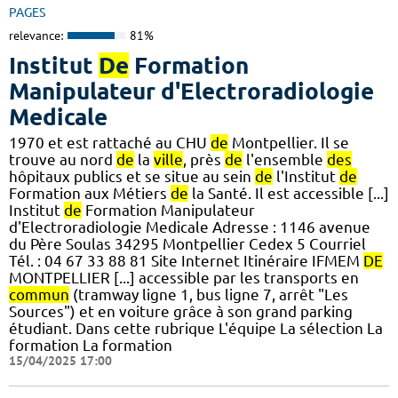
PAGES
relevance:
81%
Institut
De
Formation
Manipulateur d'Electroradiologie
Medicale
1970 et est rattaché au CHU
de
Montpellier. Il se
trouve au nord
de
la
ville
, près
de
l'ensemble
des
hôpitaux publics et se situe au sein
de
l'Institut
de
Formation aux Métiers
de
la Santé. Il est accessible [...]
Institut
de
Formation Manipulateur
d'Electroradiologie Medicale Adresse : 1146 avenue
du Père Soulas 34295 Montpellier Cedex 5 Courriel
Tél. : 04 67 33 88 81 Site Internet Itinéraire IFMEM
DE
MONTPELLIER [...] accessible par les transports en
commun
(tramway ligne 1, bus ligne 7, arrêt "Les
Sources") et en voiture grâce à son grand parking
étudiant. Dans cette rubrique L'équipe La sélection La
formation La formation
15/04/2025 17:00