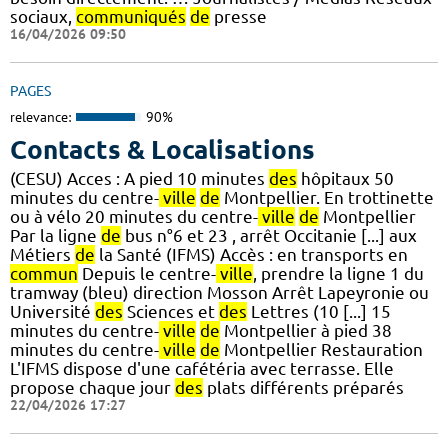
sociaux,
communiqués
de
presse
16/04/2026 09:50
PAGES
relevance:
90%
Contacts & Localisations
(CESU) Acces : A pied 10 minutes
des
hôpitaux 50
minutes du centre-
ville
de
Montpellier. En trottinette
ou à vélo 20 minutes du centre-
ville
de
Montpellier
Par la ligne
de
bus n°6 et 23 , arrêt Occitanie [...] aux
Métiers
de
la Santé (IFMS) Accès : en transports en
commun
Depuis le centre-
ville
, prendre la ligne 1 du
tramway (bleu) direction Mosson Arrêt Lapeyronie ou
Université
des
Sciences et
des
Lettres (10 [...] 15
minutes du centre-
ville
de
Montpellier à pied 38
minutes du centre-
ville
de
Montpellier Restauration
L'IFMS dispose d'une cafétéria avec terrasse. Elle
propose chaque jour
des
plats différents préparés
22/04/2026 17:27