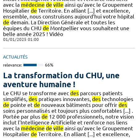
avec la
médecine
de
ville
ainsi qu'avec le Groupement
Hospitalier
de
Territoire. En alliant [...] et excellence,
ensemble, nous construisons aujourd’hui votre hôpital
de
demain. La Direction Générale et toutes les
équipes du CHU
de
Montpellier vous souhaitent une
belle année 2025 ! Vidéo
01/01/2025 01:00
ACTUALITÉS
relevance:
66%
La transformation du CHU, une
aventure humaine !
Le CHU se transforme avec
des
parcours patients
simplifiés,
des
pratiques innovantes,
des
technologies
de
pointe et
de
nouveaux bâtiments pour offrir
des
soins personnalisés et toujours plus confortables [...] .
Portée par plus
de
12 000 professionnels, notre vision
inclut l’Intelligence Artificielle et renforce nos liens
avec la
médecine
de
ville
ainsi qu'avec le Groupement
Hospitalier
de
Territoire. En alliant [...] et excellence,