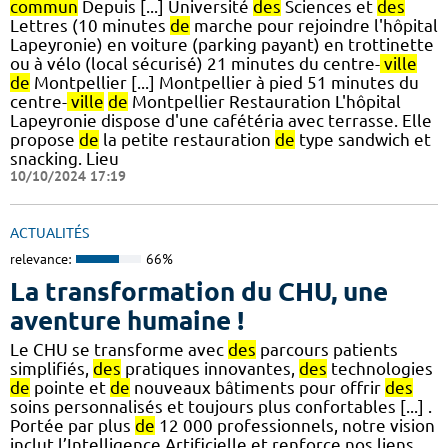
commun
Depuis [...] Université
des
Sciences et
des
Lettres (10 minutes
de
marche pour rejoindre l'hôpital
Lapeyronie) en voiture (parking payant) en trottinette
ou à vélo (local sécurisé) 21 minutes du centre-
ville
de
Montpellier [...] Montpellier à pied 51 minutes du
centre-
ville
de
Montpellier Restauration L'hôpital
Lapeyronie dispose d'une cafétéria avec terrasse. Elle
propose
de
la petite restauration
de
type sandwich et
snacking. Lieu
10/10/2024 17:19
ACTUALITÉS
relevance:
66%
La transformation du CHU, une
aventure humaine !
Le CHU se transforme avec
des
parcours patients
simplifiés,
des
pratiques innovantes,
des
technologies
de
pointe et
de
nouveaux bâtiments pour offrir
des
soins personnalisés et toujours plus confortables [...] .
Portée par plus
de
12 000 professionnels, notre vision
inclut l’Intelligence Artificielle et renforce nos liens