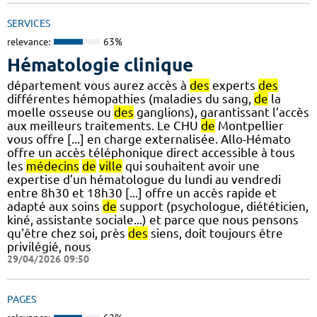
SERVICES
relevance:
63%
Hématologie clinique
département vous aurez accès à
des
experts
des
différentes hémopathies (maladies du sang,
de
la
moelle osseuse ou
des
ganglions), garantissant l’accès
aux meilleurs traitements. Le CHU
de
Montpellier
vous offre [...] en charge externalisée. Allo-Hémato
offre un accès téléphonique direct accessible à tous
les
médecins
de
ville
qui souhaitent avoir une
expertise d’un hématologue du lundi au vendredi
entre 8h30 et 18h30 [...] offre un accès rapide et
adapté aux soins
de
support (psychologue, diététicien,
kiné, assistante sociale...) et parce que nous pensons
qu'être chez soi, près
des
siens, doit toujours être
privilégié, nous
29/04/2026 09:50
PAGES