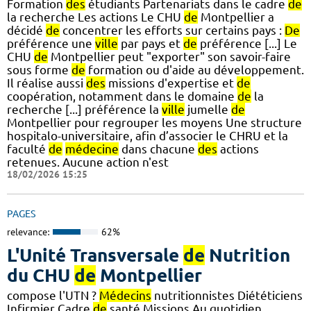
Formation
des
étudiants Partenariats dans le cadre
de
la recherche Les actions Le CHU
de
Montpellier a
décidé
de
concentrer les efforts sur certains pays :
De
préférence une
ville
par pays et
de
préférence [...] Le
CHU
de
Montpellier peut "exporter" son savoir-faire
sous forme
de
formation ou d'aide au développement.
Il réalise aussi
des
missions d'expertise et
de
coopération, notamment dans le domaine
de
la
recherche [...] préférence la
ville
jumelle
de
Montpellier pour regrouper les moyens Une structure
hospitalo-universitaire, afin d’associer le CHRU et la
faculté
de
médecine
dans chacune
des
actions
retenues. Aucune action n'est
18/02/2026 15:25
PAGES
relevance:
62%
L'Unité Transversale
de
Nutrition
du CHU
de
Montpellier
compose l'UTN ?
Médecins
nutritionnistes Diététiciens
Infirmier Cadre
de
santé Missions Au quotidien...