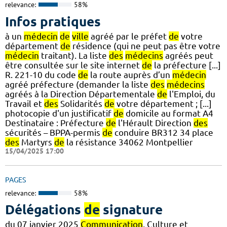
relevance:
58%
Infos pratiques
à un
médecin
de
ville
agréé par le préfet
de
votre
département
de
résidence (qui ne peut pas être votre
médecin
traitant). La liste
des
médecins
agréés peut
être consultée sur le site internet
de
la préfecture [...]
R. 221-10 du code
de
la route auprès d’un
médecin
agréé préfecture (demander la liste
des
médecins
agréés à la Direction Départementale
de
l'Emploi, du
Travail et
des
Solidarités
de
votre département ; [...]
photocopie d'un justificatif
de
domicile au format A4
Destinataire : Préfecture
de
l'Hérault Direction
des
sécurités – BPPA-permis
de
conduire BR312 34 place
des
Martyrs
de
la résistance 34062 Montpellier
15/04/2025 17:00
PAGES
relevance:
58%
Délégations
de
signature
du 07 janvier 2025
Communication
, Culture et