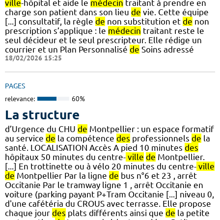
ville
-hôpital et aide le
médecin
traitant à prendre en
charge son patient dans son lieu
de
vie. Cette équipe
[...] consultatif, la règle
de
non substitution et
de
non
prescription s’applique : le
médecin
traitant reste le
seul décideur et le seul prescripteur. Elle rédige un
courrier et un Plan Personnalisé
de
Soins adressé
18/02/2026 15:25
PAGES
relevance:
60%
La structure
d’Urgence du CHU
de
Montpellier : un espace formatif
au service
de
la compétence
des
professionnels
de
la
santé. LOCALISATION Accès A pied 10 minutes
des
hôpitaux 50 minutes du centre-
ville
de
Montpellier.
[...] En trottinette ou à vélo 20 minutes du centre-
ville
de
Montpellier Par la ligne
de
bus n°6 et 23 , arrêt
Occitanie Par le tramway ligne 1 , arrêt Occitanie en
voiture (parking payant P+Tram Occitanie [...] niveau 0,
d'une cafétéria du CROUS avec terrasse. Elle propose
chaque jour
des
plats différents ainsi que
de
la petite