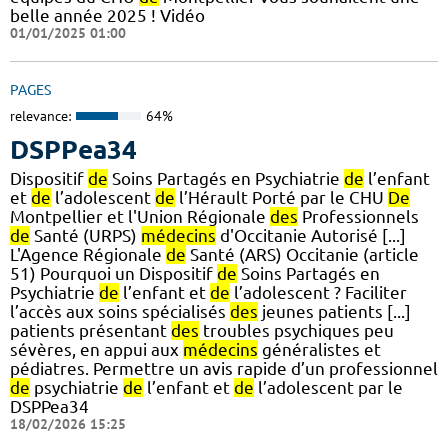
belle année 2025 ! Vidéo
01/01/2025 01:00
PAGES
relevance:
64%
DSPPea34
Dispositif
de
Soins Partagés en Psychiatrie
de
l’enfant
et
de
l’adolescent
de
l’Hérault Porté par le CHU
De
Montpellier et l'Union Régionale
des
Professionnels
de
Santé (URPS)
médecins
d'Occitanie Autorisé [...]
L'Agence Régionale
de
Santé (ARS) Occitanie (article
51) Pourquoi un Dispositif
de
Soins Partagés en
Psychiatrie
de
l’enfant et
de
l’adolescent ? Faciliter
l’accès aux soins spécialisés
des
jeunes patients [...]
patients présentant
des
troubles psychiques peu
sévères, en appui aux
médecins
généralistes et
pédiatres. Permettre un avis rapide d’un professionnel
de
psychiatrie
de
l’enfant et
de
l’adolescent par le
DSPPea34
18/02/2026 15:25