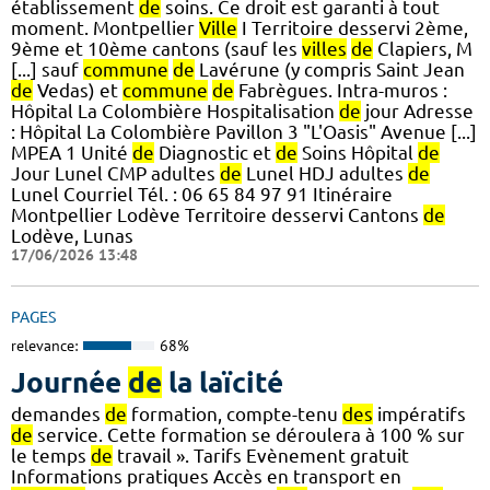
établissement
de
soins. Ce droit est garanti à tout
moment. Montpellier
Ville
I Territoire desservi 2ème,
9ème et 10ème cantons (sauf les
villes
de
Clapiers, M
[...] sauf
commune
de
Lavérune (y compris Saint Jean
de
Vedas) et
commune
de
Fabrègues. Intra-muros :
Hôpital La Colombière Hospitalisation
de
jour Adresse
: Hôpital La Colombière Pavillon 3 "L'Oasis" Avenue [...]
MPEA 1 Unité
de
Diagnostic et
de
Soins Hôpital
de
Jour Lunel CMP adultes
de
Lunel HDJ adultes
de
Lunel Courriel Tél. : 06 65 84 97 91 Itinéraire
Montpellier Lodève Territoire desservi Cantons
de
Lodève, Lunas
17/06/2026 13:48
PAGES
relevance:
68%
Journée
de
la laïcité
demandes
de
formation, compte-tenu
des
impératifs
de
service. Cette formation se déroulera à 100 % sur
le temps
de
travail ». Tarifs Evènement gratuit
Informations pratiques Accès en transport en