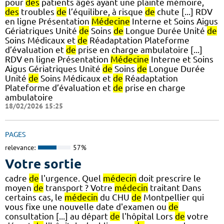
pour
des
patients âgés ayant une plainte mémoire,
des
troubles
de
l’équilibre, à risque
de
chute [...] RDV
en ligne Présentation
Médecine
Interne et Soins Aigus
Gériatriques Unité
de
Soins
de
Longue Durée Unité
de
Soins Médicaux et
de
Réadaptation Plateforme
d’évaluation et
de
prise en charge ambulatoire [...]
RDV en ligne Présentation
Médecine
Interne et Soins
Aigus Gériatriques Unité
de
Soins
de
Longue Durée
Unité
de
Soins Médicaux et
de
Réadaptation
Plateforme d’évaluation et
de
prise en charge
ambulatoire
18/02/2026 15:25
PAGES
relevance:
57%
Votre sortie
cadre
de
l'urgence. Quel
médecin
doit prescrire le
moyen
de
transport ? Votre
médecin
traitant Dans
certains cas, le
médecin
du CHU
de
Montpellier qui
vous fixe une nouvelle date d'examen ou
de
consultation [...] au départ
de
l'hôpital Lors
de
votre