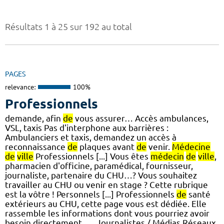
Résultats 1 à 25 sur 192 au total
PAGES
relevance:
100%
Professionnels
demande, afin
de
vous assurer… Accès ambulances,
VSL, taxis Pas d'interphone aux barrières :
Ambulanciers et taxis, demandez un accès à
reconnaissance
de
plaques avant
de
venir.
Médecine
de
ville
Professionnels [...] Vous êtes
médecin
de
ville
,
pharmacien d'officine, paramédical, fournisseur,
journaliste, partenaire du CHU…? Vous souhaitez
travailler au CHU ou venir en stage ? Cette rubrique
est la vôtre ! Personnels [...] Professionnels
de
santé
extérieurs au CHU, cette page vous est dédiée. Elle
rassemble les informations dont vous pourriez avoir
besoin directement. … Journalistes / Médias Réseaux