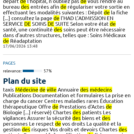
départ
de
l'hôpital, n’oubliez pas
de
vous rendre au
bureau
des
entrées afin
de
régulariser votre sortie en
effectuant les modalités suivantes : Dépôt
de
la fiche
[...] consultez la page
de
l'HAD L’ADMISSION EN
SERVICE
DE
SOINS
DE
SUITE Selon votre état
de
santé, une continuité
des
soins peut être nécessaire
dans d’autres structures, telles que : Soins Médicaux
de
Réadaptation
17/06/2026 13:48
PAGES
relevance:
57%
Plan du site
taxis
Médecine
de
ville
Annuaire
des
médecins
Publications Documentation et formulaires La prise en
charge du cancer Centres maladies rares Éducation
thérapeutique Offre
de
Prestations d'Actes
de
Biologie [...] réservé) Chartes
des
patients Les
vigilances Assurer la sécurité
des
biens et
des
personnes Le respect
de
vos droits La qualité et la
gestion
des
risques Vos droits et devoirs Chartes
des