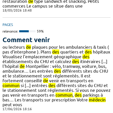
restauration
de
type sandwich et snacking. Petits
commerces Le campus se situe dans une
18/05/2026 18:48
PAGES
relevance:
59%
Comment venir
ou lecteurs
de
plaques pour les ambulanciers & taxis (
pas d'interphone ). Plans
des
quartiers et
des
hôpitaux
Visualisez l'emplacement géographique
des
établissements du CHU et calculez
des
itinéraires [...]
l'hôpital
de
Montpellier : vélo, tramway, voiture, bus,
ambulance… Les entrées
des
différents sites du CHU
et le stationnement sont réglementés. Il est
fortement conseillé
de
venir en transports en
commun
si [...] entrées
des
différents sites du CHU et
le stationnement sont réglementés. Si vous ne pouvez
pas venir en transports en
commun
,
des
parkings à
bas… Les transports sur prescription Votre
médecin
peut vous
17/06/2026 18:16