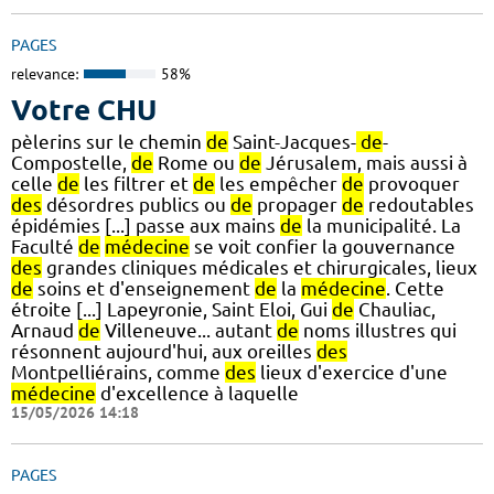
PAGES
relevance:
58%
Votre CHU
pèlerins sur le chemin
de
Saint-Jacques-
de
-
Compostelle,
de
Rome ou
de
Jérusalem, mais aussi à
celle
de
les filtrer et
de
les empêcher
de
provoquer
des
désordres publics ou
de
propager
de
redoutables
épidémies [...] passe aux mains
de
la municipalité. La
Faculté
de
médecine
se voit confier la gouvernance
des
grandes cliniques médicales et chirurgicales, lieux
de
soins et d'enseignement
de
la
médecine
. Cette
étroite [...] Lapeyronie, Saint Eloi, Gui
de
Chauliac,
Arnaud
de
Villeneuve... autant
de
noms illustres qui
résonnent aujourd'hui, aux oreilles
des
Montpelliérains, comme
des
lieux d'exercice d'une
médecine
d'excellence à laquelle
15/05/2026 14:18
PAGES