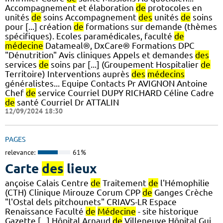
Accompagnement et élaboration
de
protocoles en
unités
de
soins Accompagnement
des
unités
de
soins
pour [...] création
de
formations sur demande (thèmes
spécifiques). Ecoles paramédicales, faculté
de
médecine
Datameal®, DxCare® Formations DPC
"Dénutrition" Avis cliniques Appels et demandes
des
services
de
soins par [...] (Groupement Hospitalier
de
Territoire) Interventions auprès
des
médecins
généralistes... Equipe Contacts Pr AVIGNON Antoine
Chef
de
service Courriel DUPY RICHARD Céline Cadre
de
santé Courriel Dr ATTALIN
12/09/2024 18:30
PAGES
relevance:
61%
Carte
des
lieux
ançoise Calais Centre
de
Traitement
de
l'Hémophilie
(CTH) Clinique Mirouze Corum CPP
de
Ganges Crèche
"l'Ostal dels pitchounets" CRIAVS-LR Espace
Renaissance Faculté
de
Médecine
- site historique
Gazette [...] Hôpital Arnaud
de
Villeneuve Hôpital Gui