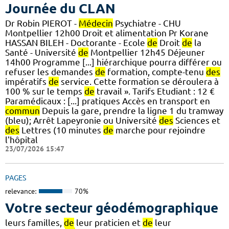
Journée du CLAN
Dr Robin PIEROT -
Médecin
Psychiatre - CHU
Montpellier 12h00 Droit et alimentation Pr Korane
HASSAN BILEH - Doctorante - Ecole
de
Droit
de
la
Santé - Université
de
Montpellier 12h45 Déjeuner
14h00 Programme [...] hiérarchique pourra différer ou
refuser les demandes
de
formation, compte-tenu
des
impératifs
de
service. Cette formation se déroulera à
100 % sur le temps
de
travail ». Tarifs Etudiant : 12 €
Paramédicaux : [...] pratiques Accès en transport en
commun
Depuis la gare, prendre la ligne 1 du tramway
(bleu); Arrêt Lapeyronie ou Université
des
Sciences et
des
Lettres (10 minutes
de
marche pour rejoindre
l'hôpital
23/07/2026 15:47
PAGES
relevance:
70%
Votre secteur géodémographique
leurs familles,
de
leur praticien et
de
leur