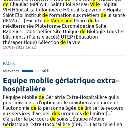
de
Chauliac MPEA 1 - Saint Eloi Réseau
Ville
-Hôpital
VIH Hôpital La Colombière Hôpital Lapeyronie Hôpital
Saint Eloi Institut
de
formation aux métiers
de
la santé
(IFMS) [...] Faculté
de
Médecine
Phare
de
la
méditerranée Plateforme Euromédecine Salle
Rabelais - Montpellier Site Unique
de
Biologie Tous les
bâtiments (Plans d'accès) UTEP (Education
thérapeutique) Sélection
de
la vue
18/01/2022 16:22
PAGES
relevance:
60%
Equipe mobile gériatrique extra–
hospitalière
l’équipe Mobile
de
Gériatrie Extra-Hospitalière qui a
pour missions : d’optimiser le maintien à domicile et
l’autonomie
de
la personne âgée
de
limiter le recours
aux services d’accueil
des
urgences
de
limiter [...]
d’ajuster le parcours
de
soins L’Équipe Mobile
Gériatrique Extra-Hospitalière (EMGEH) assure le lien