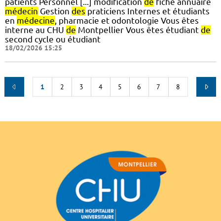
patients Personnel [...] modification
de
fiche annuaire
médecin
Gestion
des
praticiens Internes et étudiants
en
médecine
, pharmacie et odontologie Vous êtes
interne au CHU
de
Montpellier Vous êtes étudiant
de
second cycle ou étudiant
18/02/2026 15:25
1
2
3
4
5
6
7
8