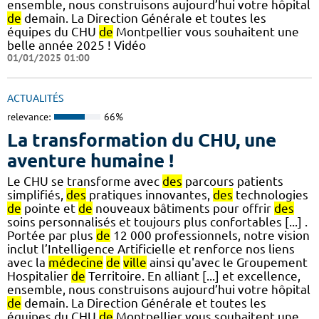
ensemble, nous construisons aujourd’hui votre hôpital
de
demain. La Direction Générale et toutes les
équipes du CHU
de
Montpellier vous souhaitent une
belle année 2025 ! Vidéo
01/01/2025 01:00
ACTUALITÉS
relevance:
66%
La transformation du CHU, une
aventure humaine !
Le CHU se transforme avec
des
parcours patients
simplifiés,
des
pratiques innovantes,
des
technologies
de
pointe et
de
nouveaux bâtiments pour offrir
des
soins personnalisés et toujours plus confortables [...] .
Portée par plus
de
12 000 professionnels, notre vision
inclut l’Intelligence Artificielle et renforce nos liens
avec la
médecine
de
ville
ainsi qu'avec le Groupement
Hospitalier
de
Territoire. En alliant [...] et excellence,
ensemble, nous construisons aujourd’hui votre hôpital
de
demain. La Direction Générale et toutes les
équipes du CHU
de
Montpellier vous souhaitent une