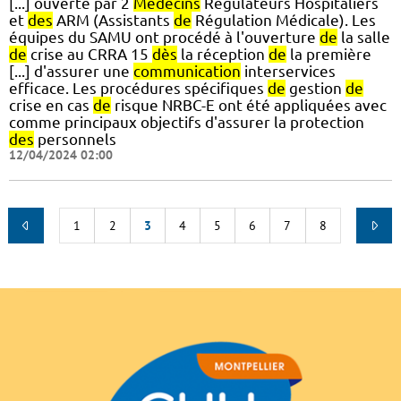
[...] ouverte par 2
Médecins
Régulateurs Hospitaliers
et
des
ARM (Assistants
de
Régulation Médicale). Les
équipes du SAMU ont procédé à l'ouverture
de
la salle
de
crise au CRRA 15
dès
la réception
de
la première
[...] d'assurer une
communication
interservices
efficace. Les procédures spécifiques
de
gestion
de
crise en cas
de
risque NRBC-E ont été appliquées avec
comme principaux objectifs d'assurer la protection
des
personnels
12/04/2024 02:00
1
2
3
4
5
6
7
8