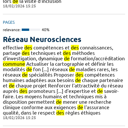
lors
de
la visite d'inclusion
18/02/2026 15:25
PAGES
relevance:
40%
Réseau Neurosciences
effective
des
compétences et
des
connaissances,
partage
des
techniques et
des
méthodes
d'investigation, dynamique
de
formation/accréditation
commune
Actualiser la cartographie et définir les
modalités
de
fon [...] réseaux
de
maladies rares, les
réseaux
de
spécialités Proposer
des
compétences
humaines adaptées aux besoins
de
chaque partenaire
et
de
chaque projet Renforcer l'attractivité du réseau
auprès
des
promoteurs [...] d'expertise et
de
savoir-
faire. Les moyens humains et techniques mis à
disposition permettent
de
mener une recherche
clinique conforme aux exigences
de
l'assurance
qualité, dans le respect
des
règles éthiques
18/02/2026 15:25