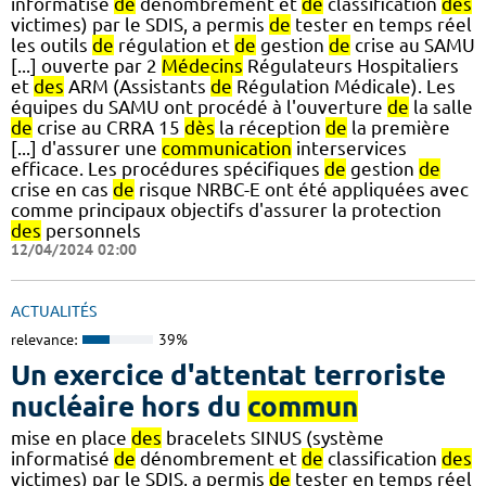
informatisé
de
dénombrement et
de
classification
des
victimes) par le SDIS, a permis
de
tester en temps réel
les outils
de
régulation et
de
gestion
de
crise au SAMU
[...] ouverte par 2
Médecins
Régulateurs Hospitaliers
et
des
ARM (Assistants
de
Régulation Médicale). Les
équipes du SAMU ont procédé à l'ouverture
de
la salle
de
crise au CRRA 15
dès
la réception
de
la première
[...] d'assurer une
communication
interservices
efficace. Les procédures spécifiques
de
gestion
de
crise en cas
de
risque NRBC-E ont été appliquées avec
comme principaux objectifs d'assurer la protection
des
personnels
12/04/2024 02:00
ACTUALITÉS
relevance:
39%
Un exercice d'attentat terroriste
nucléaire hors du
commun
mise en place
des
bracelets SINUS (système
informatisé
de
dénombrement et
de
classification
des
victimes) par le SDIS, a permis
de
tester en temps réel