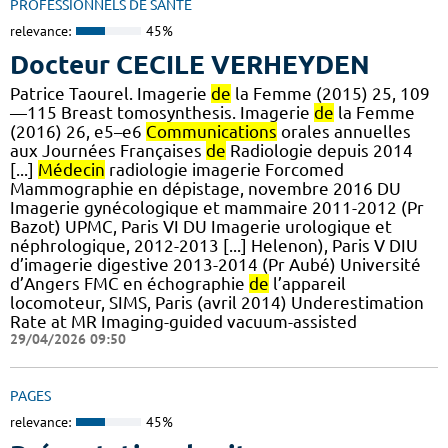
PROFESSIONNELS DE SANTÉ
relevance:
45%
Docteur CECILE VERHEYDEN
Patrice Taourel. Imagerie
de
la Femme (2015) 25, 109
—115 Breast tomosynthesis. Imagerie
de
la Femme
(2016) 26, e5–e6
Communications
orales annuelles
aux Journées Françaises
de
Radiologie depuis 2014
[...]
Médecin
radiologie imagerie Forcomed
Mammographie en dépistage, novembre 2016 DU
Imagerie gynécologique et mammaire 2011-2012 (Pr
Bazot) UPMC, Paris VI DU Imagerie urologique et
néphrologique, 2012-2013 [...] Helenon), Paris V DIU
d’imagerie digestive 2013-2014 (Pr Aubé) Université
d’Angers FMC en échographie
de
l’appareil
locomoteur, SIMS, Paris (avril 2014) Underestimation
Rate at MR Imaging-guided vacuum-assisted
29/04/2026 09:50
PAGES
relevance:
45%