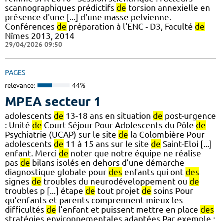
scannographiques prédictifs
de
torsion annexielle en
présence d'une [...] d'une masse pelvienne.
Conférences
de
préparation à l'ENC - D3, Faculté
de
Nîmes 2013, 2014
29/04/2026 09:50
PAGES
relevance:
44%
MPEA secteur 1
adolescents
de
13-18 ans en situation
de
post-urgence
: Unité
de
Court Séjour Pour Adolescents du Pôle
de
Psychiatrie (UCAP) sur le site
de
la Colombière Pour
adolescents
de
11 à 15 ans sur le site
de
Saint-Eloi [...]
enfant. Merci
de
noter que notre équipe ne réalise
pas
de
bilans isolés en dehors d’une démarche
diagnostique globale pour
des
enfants qui ont
des
signes
de
troubles du neurodéveloppement ou
de
troubles p [...] étape
de
tout projet
de
soins Pour
qu’enfants et parents comprennent mieux les
difficultés
de
l’enfant et puissent mettre en place
des
stratégies environnementales adaptées Par exemple :