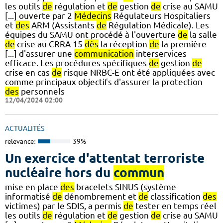
les outils
de
régulation et
de
gestion
de
crise au SAMU
[...] ouverte par 2
Médecins
Régulateurs Hospitaliers
et
des
ARM (Assistants
de
Régulation Médicale). Les
équipes du SAMU ont procédé à l'ouverture
de
la salle
de
crise au CRRA 15
dès
la réception
de
la première
[...] d'assurer une
communication
interservices
efficace. Les procédures spécifiques
de
gestion
de
crise en cas
de
risque NRBC-E ont été appliquées avec
comme principaux objectifs d'assurer la protection
des
personnels
12/04/2024 02:00
ACTUALITÉS
relevance:
39%
Un exercice d'attentat terroriste
nucléaire hors du
commun
mise en place
des
bracelets SINUS (système
informatisé
de
dénombrement et
de
classification
des
victimes) par le SDIS, a permis
de
tester en temps réel
les outils
de
régulation et
de
gestion
de
crise au SAMU