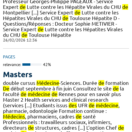
Professeur Georges-Philippe PAGEAUX - Service
Expert
de
Lutte contre les Hépatite Virales du CHU
de
Montpellier [...] Service Expert
de
Lutte contre les
Hépatites Virales du CHU
de
Toulouse Hépatite D -
Questions/Réponses : Docteur Sophie METIVIER -
Service Expert
de
Lutte contre les Hépatites Virales
du CHU
de
Toulouse Hépatite
26/02/2026 12:36
PAGES
relevance:
42%
Masters
double cursus
Médecine
-Sciences. Durée
de
formation
De
début septembre à fin juin Consultez le site
de
la
faculté
de
médecine
de
Rennes pour en savoir plus
Master 2 Health services and clinical research
(services [...] Etudiants issus
des
UFR
de
médecine
,
pharmacie, odontologie Formation continue :
Médecins
, pharmaciens, cadres
de
santé
Professionnels : travailleurs sociaux, infirmiers,
directeurs
de
structures, cadres [...] L’option Chef
de