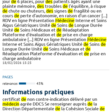
jour
de
6 places, pour
des
patients âgés ayant une
plainte mémoire,
des
troubles
de
l’équilibre, à risque
de
chute ou chuteurs,
des
signes
de
fragilité ou en
cours
de
perte d’autonomie, en raison d’un cancer [...]
RDV en ligne Présentation
Médecine
Interne et Soins
Aigus Gériatriques Unité
de
Soins
de
Longue Durée
Unité
de
Soins Médicaux et
de
Réadaptation
Plateforme d’évaluation et
de
prise en charge
ambulatoire [...] RDV en ligne Présentation
Médecine
Interne et Soins Aigus Gériatriques Unité
de
Soins
de
Longue Durée Unité
de
Soins Médicaux et
de
Réadaptation Plateforme d’évaluation et
de
prise en
charge ambulatoire
18/02/2026 15:25
PAGES
relevance:
43%
Informations pratiques
certificat
de
non contre-indication délivré par un
médecin
agrée DDCS Se renseigner auprès
de
la
Direction Départementale
de
la Cohésion Sociale
de