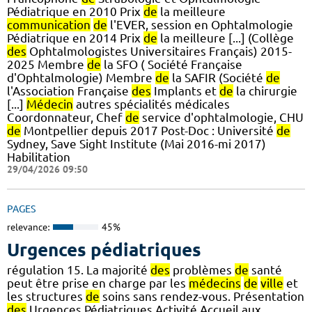
Pédiatrique en 2010 Prix
de
la meilleure
communication
de
l'EVER, session en Ophtalmologie
Pédiatrique en 2014 Prix
de
la meilleure [...] (Collège
des
Ophtalmologistes Universitaires Français) 2015-
2025 Membre
de
la SFO ( Société Française
d'Ophtalmologie) Membre
de
la SAFIR (Société
de
l'Association Française
des
Implants et
de
la chirurgie
[...]
Médecin
autres spécialités médicales
Coordonnateur, Chef
de
service d'ophtalmologie, CHU
de
Montpellier depuis 2017 Post-Doc : Université
de
Sydney, Save Sight Institute (Mai 2016-mi 2017)
Habilitation
29/04/2026 09:50
PAGES
relevance:
45%
Urgences pédiatriques
régulation 15. La majorité
des
problèmes
de
santé
peut être prise en charge par les
médecins
de
ville
et
les structures
de
soins sans rendez-vous. Présentation
des
Urgences Pédiatriques Activité Accueil aux