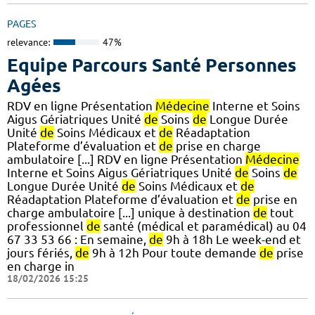
PAGES
relevance:
47%
Equipe Parcours Santé Personnes
Agées
RDV en ligne Présentation
Médecine
Interne et Soins
Aigus Gériatriques Unité
de
Soins
de
Longue Durée
Unité
de
Soins Médicaux et
de
Réadaptation
Plateforme d’évaluation et
de
prise en charge
ambulatoire [...] RDV en ligne Présentation
Médecine
Interne et Soins Aigus Gériatriques Unité
de
Soins
de
Longue Durée Unité
de
Soins Médicaux et
de
Réadaptation Plateforme d’évaluation et
de
prise en
charge ambulatoire [...] unique à destination
de
tout
professionnel
de
santé (médical et paramédical) au 04
67 33 53 66 : En semaine,
de
9h à 18h Le week-end et
jours fériés,
de
9h à 12h Pour toute demande
de
prise
en charge in
18/02/2026 15:25