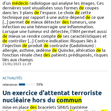
d’un
médecin
radiologue qui analyse les images. Ces
dernières sont visualisées sous formes
de
coupes
dans les 3 plans
de
l’espace. Le choix
de
cette
technique par rapport à une autre dépend
de
ce que
[...] permet
de
mieux détecter
des
tumeurs, une
infection ou une hémorragie une inflammation.
Lorsque une tumeur est détectée, l’IRM permet aussi
de
mieux se rendre compte
de
ses caractéristiques et
de
contrôler [...] Contre-indication: Risques liés à
l'injection
de
produit
de
contraste (Gadolinium) :
allergie, asthme, œdème
de
Quincke, altération
de
la
fonction rénale chez
des
patients prédisposés, risques
liés aux champs
23/01/2023 11:29
ACTUALITÉS
relevance:
39%
Un exercice d'attentat terroriste
nucléaire hors du
commun
mise en place
des
bracelets SINUS (système