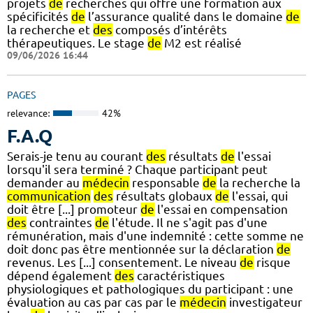
projets
de
recherches qui offre une formation aux
spécificités
de
l’assurance qualité dans le domaine
de
la recherche et
des
composés d’intérêts
thérapeutiques. Le stage
de
M2 est réalisé
09/06/2026 16:44
PAGES
relevance:
42%
F.A.Q
Serais-je tenu au courant
des
résultats
de
l'essai
lorsqu'il sera terminé ? Chaque participant peut
demander au
médecin
responsable
de
la recherche la
communication
des
résultats globaux
de
l'essai, qui
doit être [...] promoteur
de
l'essai en compensation
des
contraintes
de
l'étude. Il ne s'agit pas d'une
rémunération, mais d'une indemnité : cette somme ne
doit donc pas être mentionnée sur la déclaration
de
revenus. Les [...] consentement. Le niveau
de
risque
dépend également
des
caractéristiques
physiologiques et pathologiques du participant : une
évaluation au cas par cas par le
médecin
investigateur