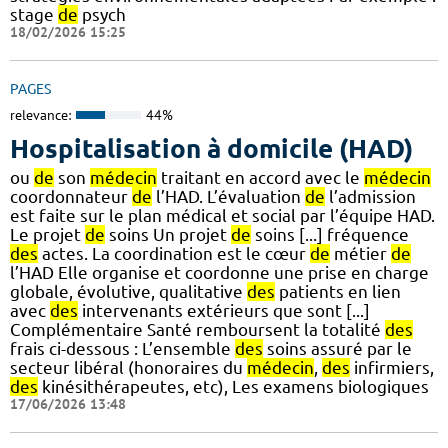
stage
de
psych
18/02/2026 15:25
PAGES
relevance:
44%
Hospitalisation à domicile (HAD)
ou
de
son
médecin
traitant en accord avec le
médecin
coordonnateur
de
l’HAD. L’évaluation
de
l’admission
est faite sur le plan médical et social par l’équipe HAD.
Le projet
de
soins Un projet
de
soins [...] fréquence
des
actes. La coordination est le cœur
de
métier
de
l’HAD Elle organise et coordonne une prise en charge
globale, évolutive, qualitative
des
patients en lien
avec
des
intervenants extérieurs que sont [...]
Complémentaire Santé remboursent la totalité
des
frais ci-dessous : L’ensemble
des
soins assuré par le
secteur libéral (honoraires du
médecin
,
des
infirmiers,
des
kinésithérapeutes, etc), Les examens biologiques
17/06/2026 13:48