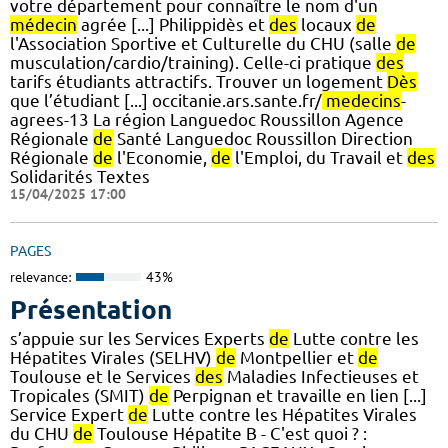
votre département pour connaître le nom d'un
médecin
agrée [...] Philippidès et
des
locaux
de
l'Association Sportive et Culturelle du CHU (salle
de
musculation/cardio/training). Celle-ci pratique
des
tarifs étudiants attractifs. Trouver un logement
Dès
que l’étudiant [...] occitanie.ars.sante.fr/
medecins
-
agrees-13 La région Languedoc Roussillon Agence
Régionale
de
Santé Languedoc Roussillon Direction
Régionale
de
l'Economie,
de
l'Emploi, du Travail et
des
Solidarités Textes
15/04/2025 17:00
PAGES
relevance:
43%
Présentation
s’appuie sur les Services Experts
de
Lutte contre les
Hépatites Virales (SELHV)
de
Montpellier et
de
Toulouse et le Services
des
Maladies Infectieuses et
Tropicales (SMIT)
de
Perpignan et travaille en lien [...]
Service Expert
de
Lutte contre les Hépatites Virales
du CHU
de
Toulouse Hépatite B - C'est quoi ? :