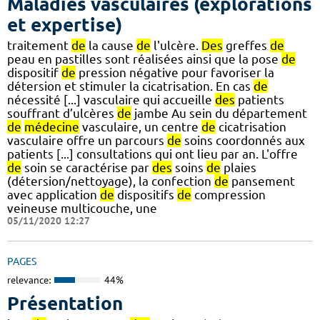
Maladies vasculaires (explorations
et expertise)
traitement
de
la cause
de
l'ulcère.
Des
greffes
de
peau en pastilles sont réalisées ainsi que la pose
de
dispositif
de
pression négative pour favoriser la
détersion et stimuler la cicatrisation. En cas
de
nécessité [...] vasculaire qui accueille
des
patients
souffrant d’ulcères
de
jambe Au sein du département
de
médecine
vasculaire, un centre
de
cicatrisation
vasculaire offre un parcours
de
soins coordonnés aux
patients [...] consultations qui ont lieu par an. L'offre
de
soin se caractérise par
des
soins
de
plaies
(détersion/nettoyage), la confection
de
pansement
avec application
de
dispositifs
de
compression
veineuse multicouche, une
05/11/2020 12:27
PAGES
relevance:
44%
Présentation