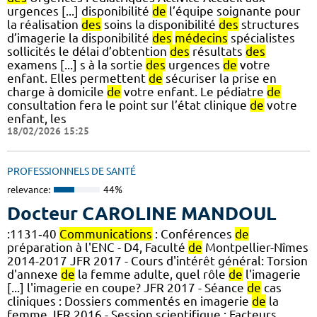
urgences [...] disponibilité
de
l’équipe soignante pour
la réalisation
des
soins la disponibilité
des
structures
d’imagerie la disponibilité
des
médecins
spécialistes
sollicités le délai d’obtention
des
résultats
des
examens [...] s à la sortie
des
urgences
de
votre
enfant. Elles permettent
de
sécuriser la prise en
charge à domicile
de
votre enfant. Le pédiatre
de
consultation fera le point sur l’état clinique
de
votre
enfant, les
18/02/2026 15:25
PROFESSIONNELS DE SANTÉ
relevance:
44%
Docteur CAROLINE MANDOUL
:1131‑40
Communications
: Conférences
de
préparation à l'ENC - D4, Faculté
de
Montpellier-Nîmes
2014-2017 JFR 2017 - Cours d'intérêt général: Torsion
d'annexe
de
la femme adulte, quel rôle
de
l'imagerie
[...] l'imagerie en coupe? JFR 2017 - Séance
de
cas
cliniques : Dossiers commentés en imagerie
de
la
femme JFR 2016 - Session scientifique : Facteurs