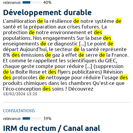
relevance:
40%
Développement durable
L'amélioration
de
la résilience
de
notre système
de
santé et la préparation aux crises futures. La
protection
de
notre environnement et
des
populations. Nos engagements Sur la base
des
enseignements
de
ce diagnostic [...] Le point
de
départ Aujourd'hui, le secteur
de
la santé représente
8%
des
émissions
de
gaz à effet
de
serre
de
la France.
Et comme le rappellent les scientifiques du GIEC,
chaque geste compte pour réduire [...] (suppression
de
la Boîte Rose et
des
flyers publicitaires) Révision
des
protocoles
de
nettoyage pour réduire l'usage
des
produits chimiques dans les chambres Qu'est-ce que
l'éco-conception
des
soins ? Découvrez
18/02/2026 15:25
CONSULTATIONS
relevance:
39%
IRM du rectum / Canal anal