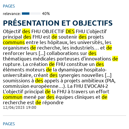
PAGES
relevance:
40%
PRÉSENTATION ET OBJECTIFS
Objectif
des
FHU OBJECTIF
DES
FHU L’objectif
principal
des
FHU est
de
soutenir
des
projets
communs
entre les hôpitaux, les universités, les
organismes
de
recherche, les industriels… et
de
renforcer leurs [...] collaborations sur
des
thématiques médicales porteuses d'innovations
de
rupture. La création
de
FHU constitue un
des
éléments moteurs
de
la dynamique hospitalo-
universitaire, créant
des
synergies nouvelles [...]
soumissions à
des
appels à projets ambitieux (PIA,
commission européenne…). La FHU EVOCAN-2
L'objectif principal
de
la FHU à travers un effort
commun
mené par
des
équipes cliniques et
de
recherche est
de
répondre
12/06/2025 19:00
PAGES