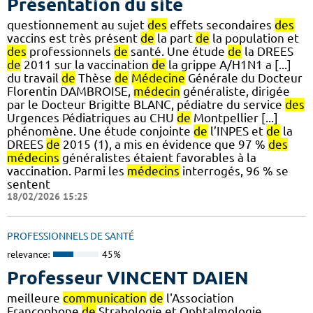
Présentation du site
questionnement au sujet
des
effets secondaires
des
vaccins est très présent
de
la part
de
la population et
des
professionnels
de
santé. Une étude
de
la DREES
de
2011 sur la vaccination
de
la grippe A/H1N1 a [...]
du travail
de
Thèse
de
Médecine
Générale du Docteur
Florentin DAMBROISE,
médecin
généraliste, dirigée
par le Docteur Brigitte BLANC, pédiatre du service
des
Urgences Pédiatriques au CHU
de
Montpellier [...]
phénomène. Une étude conjointe
de
l’INPES et
de
la
DREES
de
2015 (1), a mis en évidence que 97 %
des
médecins
généralistes étaient favorables à la
vaccination. Parmi les
médecins
interrogés, 96 % se
sentent
18/02/2026 15:25
PROFESSIONNELS DE SANTÉ
relevance:
45%
Professeur VINCENT DAIEN
meilleure
communication
de
l'Association
Francophone
de
Strabologie et Ophtalmologie