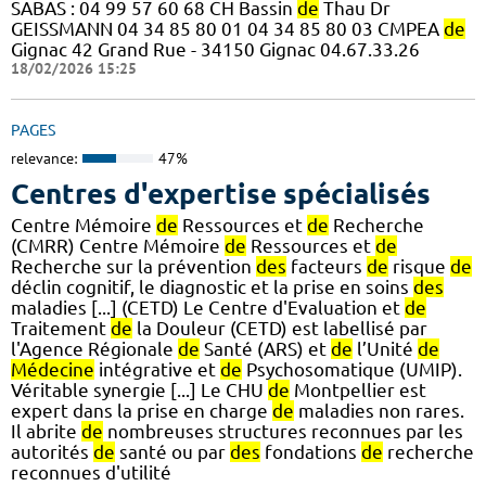
SABAS : 04 99 57 60 68 CH Bassin
de
Thau Dr
GEISSMANN 04 34 85 80 01 04 34 85 80 03 CMPEA
de
Gignac 42 Grand Rue - 34150 Gignac 04.67.33.26
18/02/2026 15:25
PAGES
relevance:
47%
Centres d'expertise spécialisés
Centre Mémoire
de
Ressources et
de
Recherche
(CMRR) Centre Mémoire
de
Ressources et
de
Recherche sur la prévention
des
facteurs
de
risque
de
déclin cognitif, le diagnostic et la prise en soins
des
maladies [...] (CETD) Le Centre d'Evaluation et
de
Traitement
de
la Douleur (CETD) est labellisé par
l'Agence Régionale
de
Santé (ARS) et
de
l’Unité
de
Médecine
intégrative et
de
Psychosomatique (UMIP).
Véritable synergie [...] Le CHU
de
Montpellier est
expert dans la prise en charge
de
maladies non rares.
Il abrite
de
nombreuses structures reconnues par les
autorités
de
santé ou par
des
fondations
de
recherche
reconnues d'utilité