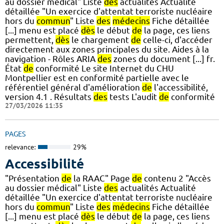
au dossier médical" Liste
des
actualités Actualité
détaillée "Un exercice d'attentat terroriste nucléaire
hors du
commun
" Liste
des
médecins
Fiche détaillée
[...] menu est placé
dès
le début
de
la page, ces liens
permettent,
dès
le chargement
de
celle-ci, d'accéder
directement aux zones principales du site. Aides à la
navigation - Rôles ARIA
des
zones du document [...] fr.
État
de
conformité Le site Internet du CHU
Montpellier est en conformité partielle avec le
référentiel général d'amélioration
de
l'accessibilité,
version 4.1 . Résultats
des
tests L'audit
de
conformité
27/03/2026 11:35
PAGES
relevance:
29%
Accessibilité
"Présentation
de
la RAAC" Page
de
contenu 2 "Accès
au dossier médical" Liste
des
actualités Actualité
détaillée "Un exercice d'attentat terroriste nucléaire
hors du
commun
" Liste
des
médecins
Fiche détaillée
[...] menu est placé
dès
le début
de
la page, ces liens