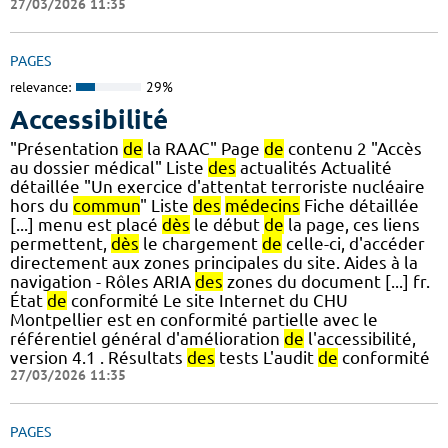
27/03/2026 11:35
PAGES
relevance:
29%
Accessibilité
"Présentation
de
la RAAC" Page
de
contenu 2 "Accès
au dossier médical" Liste
des
actualités Actualité
détaillée "Un exercice d'attentat terroriste nucléaire
hors du
commun
" Liste
des
médecins
Fiche détaillée
[...] menu est placé
dès
le début
de
la page, ces liens
permettent,
dès
le chargement
de
celle-ci, d'accéder
directement aux zones principales du site. Aides à la
navigation - Rôles ARIA
des
zones du document [...] fr.
État
de
conformité Le site Internet du CHU
Montpellier est en conformité partielle avec le
référentiel général d'amélioration
de
l'accessibilité,
version 4.1 . Résultats
des
tests L'audit
de
conformité
27/03/2026 11:35
PAGES