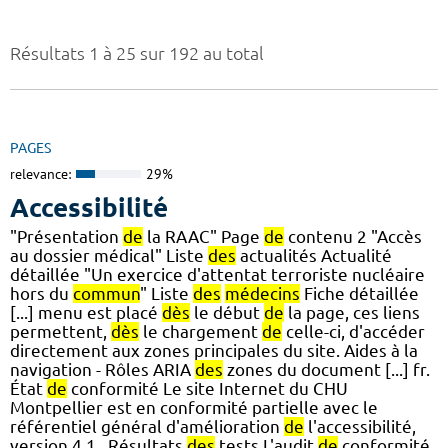
Résultats 1 à 25 sur 192 au total
PAGES
relevance:
29%
Accessibilité
"Présentation
de
la RAAC" Page
de
contenu 2 "Accès
au dossier médical" Liste
des
actualités Actualité
détaillée "Un exercice d'attentat terroriste nucléaire
hors du
commun
" Liste
des
médecins
Fiche détaillée
[...] menu est placé
dès
le début
de
la page, ces liens
permettent,
dès
le chargement
de
celle-ci, d'accéder
directement aux zones principales du site. Aides à la
navigation - Rôles ARIA
des
zones du document [...] fr.
État
de
conformité Le site Internet du CHU
Montpellier est en conformité partielle avec le
référentiel général d'amélioration
de
l'accessibilité,
version 4.1 . Résultats
des
tests L'audit
de
conformité