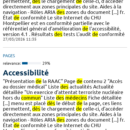
permettent,
dès
le chargement
de
celle-ci, d'accéder
directement aux zones principales du site. Aides à la
navigation - Rôles ARIA
des
zones du document [...] fr.
État
de
conformité Le site Internet du CHU
Montpellier est en conformité partielle avec le
référentiel général d'amélioration
de
l'accessibilité,
version 4.1 . Résultats
des
tests L'audit
de
conformité
27/03/2026 11:35
PAGES
relevance:
29%
Accessibilité
"Présentation
de
la RAAC" Page
de
contenu 2 "Accès
au dossier médical" Liste
des
actualités Actualité
détaillée "Un exercice d'attentat terroriste nucléaire
hors du
commun
" Liste
des
médecins
Fiche détaillée
[...] menu est placé
dès
le début
de
la page, ces liens
permettent,
dès
le chargement
de
celle-ci, d'accéder
directement aux zones principales du site. Aides à la
navigation - Rôles ARIA
des
zones du document [...] fr.
État
de
conformité Le site Internet du CHU