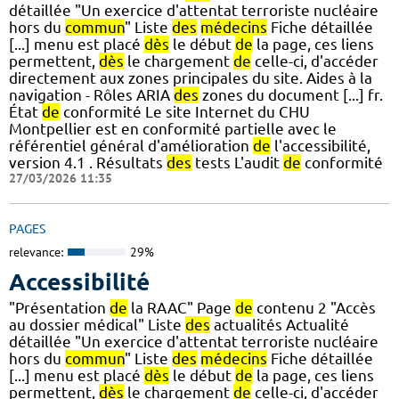
détaillée "Un exercice d'attentat terroriste nucléaire
hors du
commun
" Liste
des
médecins
Fiche détaillée
[...] menu est placé
dès
le début
de
la page, ces liens
permettent,
dès
le chargement
de
celle-ci, d'accéder
directement aux zones principales du site. Aides à la
navigation - Rôles ARIA
des
zones du document [...] fr.
État
de
conformité Le site Internet du CHU
Montpellier est en conformité partielle avec le
référentiel général d'amélioration
de
l'accessibilité,
version 4.1 . Résultats
des
tests L'audit
de
conformité
27/03/2026 11:35
PAGES
relevance:
29%
Accessibilité
"Présentation
de
la RAAC" Page
de
contenu 2 "Accès
au dossier médical" Liste
des
actualités Actualité
détaillée "Un exercice d'attentat terroriste nucléaire
hors du
commun
" Liste
des
médecins
Fiche détaillée
[...] menu est placé
dès
le début
de
la page, ces liens
permettent,
dès
le chargement
de
celle-ci, d'accéder