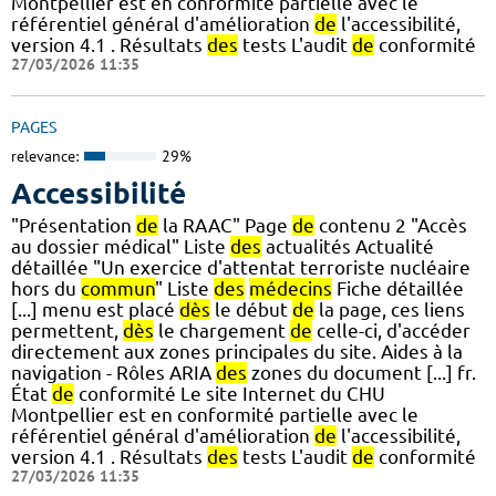
Montpellier est en conformité partielle avec le
référentiel général d'amélioration
de
l'accessibilité,
version 4.1 . Résultats
des
tests L'audit
de
conformité
27/03/2026 11:35
PAGES
relevance:
29%
Accessibilité
"Présentation
de
la RAAC" Page
de
contenu 2 "Accès
au dossier médical" Liste
des
actualités Actualité
détaillée "Un exercice d'attentat terroriste nucléaire
hors du
commun
" Liste
des
médecins
Fiche détaillée
[...] menu est placé
dès
le début
de
la page, ces liens
permettent,
dès
le chargement
de
celle-ci, d'accéder
directement aux zones principales du site. Aides à la
navigation - Rôles ARIA
des
zones du document [...] fr.
État
de
conformité Le site Internet du CHU
Montpellier est en conformité partielle avec le
référentiel général d'amélioration
de
l'accessibilité,
version 4.1 . Résultats
des
tests L'audit
de
conformité
27/03/2026 11:35