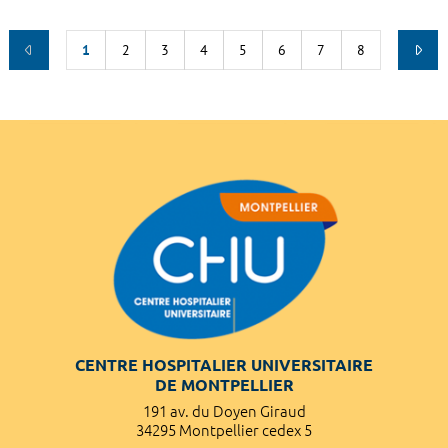
1
2
3
4
5
6
7
8
CENTRE HOSPITALIER UNIVERSITAIRE
DE MONTPELLIER
191 av. du Doyen Giraud
34295 Montpellier cedex 5