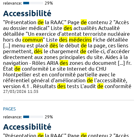
relevance:
29%
Accessibilité
"Présentation
de
la RAAC" Page
de
contenu 2 "Accès
au dossier médical" Liste
des
actualités Actualité
détaillée "Un exercice d'attentat terroriste nucléaire
hors du
commun
" Liste
des
médecins
Fiche détaillée
[...] menu est placé
dès
le début
de
la page, ces liens
permettent,
dès
le chargement
de
celle-ci, d'accéder
directement aux zones principales du site. Aides à la
navigation - Rôles ARIA
des
zones du document [...] fr.
État
de
conformité Le site Internet du CHU
Montpellier est en conformité partielle avec le
référentiel général d'amélioration
de
l'accessibilité,
version 4.1 . Résultats
des
tests L'audit
de
conformité
27/03/2026 11:35
PAGES
relevance:
29%
Accessibilité
"Présentation
de
la RAAC" Page
de
contenu 2 "Accès