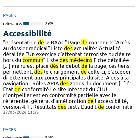
PAGES
relevance:
29%
Accessibilité
"Présentation
de
la RAAC" Page
de
contenu 2 "Accès
au dossier médical" Liste
des
actualités Actualité
détaillée "Un exercice d'attentat terroriste nucléaire
hors du
commun
" Liste
des
médecins
Fiche détaillée
[...] menu est placé
dès
le début
de
la page, ces liens
permettent,
dès
le chargement
de
celle-ci, d'accéder
directement aux zones principales du site. Aides à la
navigation - Rôles ARIA
des
zones du document [...] fr.
État
de
conformité Le site Internet du CHU
Montpellier est en conformité partielle avec le
référentiel général d'amélioration
de
l'accessibilité,
version 4.1 . Résultats
des
tests L'audit
de
conformité
27/03/2026 11:35
PAGES
relevance:
29%