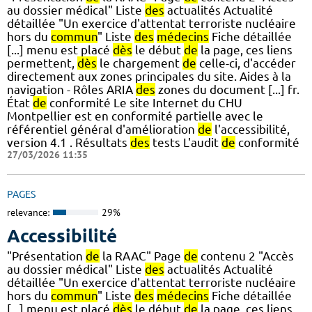
au dossier médical" Liste
des
actualités Actualité
détaillée "Un exercice d'attentat terroriste nucléaire
hors du
commun
" Liste
des
médecins
Fiche détaillée
[...] menu est placé
dès
le début
de
la page, ces liens
permettent,
dès
le chargement
de
celle-ci, d'accéder
directement aux zones principales du site. Aides à la
navigation - Rôles ARIA
des
zones du document [...] fr.
État
de
conformité Le site Internet du CHU
Montpellier est en conformité partielle avec le
référentiel général d'amélioration
de
l'accessibilité,
version 4.1 . Résultats
des
tests L'audit
de
conformité
27/03/2026 11:35
PAGES
relevance:
29%
Accessibilité
"Présentation
de
la RAAC" Page
de
contenu 2 "Accès
au dossier médical" Liste
des
actualités Actualité
détaillée "Un exercice d'attentat terroriste nucléaire
hors du
commun
" Liste
des
médecins
Fiche détaillée
[...] menu est placé
dès
le début
de
la page, ces liens