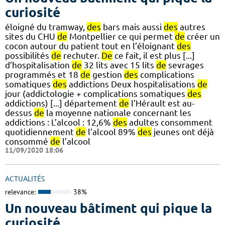
curiosité
éloigné du tramway,
des
bars mais aussi
des
autres
sites du CHU
de
Montpellier ce qui permet
de
créer un
cocon autour du patient tout en l’éloignant
des
possibilités
de
rechuter.
De
ce fait, il est plus [...]
d’hospitalisation
de
32 lits avec 15 lits
de
sevrages
programmés et 18
de
gestion
des
complications
somatiques
des
addictions Deux hospitalisations
de
jour (addictologie + complications somatiques
des
addictions) [...] département
de
l’Hérault est au-
dessus
de
la moyenne nationale concernant les
addictions : L’alcool : 12,6%
des
adultes consomment
quotidiennement
de
l’alcool 89%
des
jeunes ont déjà
consommé
de
l’alcool
11/09/2020 18:06
ACTUALITÉS
relevance:
38%
Un nouveau bâtiment qui pique la
curiosité