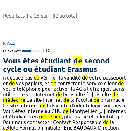
Résultats 1 à 25 sur 192 au total
PAGES
relevance:
44%
Vous êtes étudiant
de
second
cycle ou étudiant Erasmus
n'oubliez pas
de
vérifier la validité
de
votre passeport
et
de
vos papiers, et
de
contacter le service client
de
votre téléphone pour activer la 4G à l'étranger. Liens
utiles : Le site Internet
de
la Faculté [...] Faculté
de
médecine
Le site Internet
de
la Faculté
de
pharmacie
Le site Internet
de
la Faculté d'odontologie Voir aussi
Vous êtes interne au CHU
de
Montpellier [...] Internes
et étudiants en
médecine
, pharmacie et odontologie
Pour nous contacter : Contact Responsable
de
la
cellule Formation Initiale : Eric BAUDAUX Direction