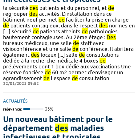
la sécurité
des
patients et du personnel, et
de
regrouper
des
activités. L’installation dans ce
bâtiment neuf permet
de
faciliter la prise en charge
de
patients contagieux, dans le respect
des
normes en
[...] sécurité
de
patients atteints
de
pathologies
hautement contagieuses. Au 2ème étage :
Des
bureaux médicaux, une salle
de
staff avec
visioconférence et une salle
de
conférence. Il abritera
également
des
locaux [...] salle
de
consultations
dédiée à la recherche médicale 4 boxes
de
prélèvements dont 1 box dédié aux vaccinations Une
réserve foncière
de
60 m2 permet d’envisager un
agrandissement
de
l’espace
de
consultation
22/01/2021 09:52
ACTUALITÉS
relevance:
33%
Un nouveau bâtiment pour le
département
des
maladies
infectieuses et tropicales