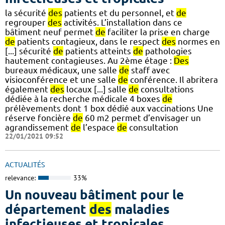
la sécurité
des
patients et du personnel, et
de
regrouper
des
activités. L’installation dans ce
bâtiment neuf permet
de
faciliter la prise en charge
de
patients contagieux, dans le respect
des
normes en
[...] sécurité
de
patients atteints
de
pathologies
hautement contagieuses. Au 2ème étage :
Des
bureaux médicaux, une salle
de
staff avec
visioconférence et une salle
de
conférence. Il abritera
également
des
locaux [...] salle
de
consultations
dédiée à la recherche médicale 4 boxes
de
prélèvements dont 1 box dédié aux vaccinations Une
réserve foncière
de
60 m2 permet d’envisager un
agrandissement
de
l’espace
de
consultation
22/01/2021 09:52
ACTUALITÉS
relevance:
33%
Un nouveau bâtiment pour le
département
des
maladies
infectieuses et tropicales