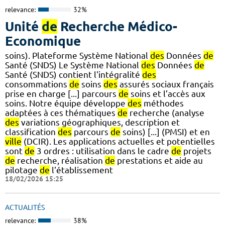
relevance:
32%
Unité
de
Recherche Médico-
Economique
soins). Plateforme Système National
des
Données
de
Santé (SNDS) Le Système National
des
Données
de
Santé (SNDS) contient l'intégralité
des
consommations
de
soins
des
assurés sociaux français
prise en charge [...] parcours
de
soins et l’accès aux
soins. Notre équipe développe
des
méthodes
adaptées à ces thématiques
de
recherche (analyse
des
variations géographiques, description et
classification
des
parcours
de
soins) [...] (PMSI) et en
ville
(DCIR). Les applications actuelles et potentielles
sont
de
3 ordres : utilisation dans le cadre
de
projets
de
recherche, réalisation
de
prestations et aide au
pilotage
de
l'établissement
18/02/2026 15:25
ACTUALITÉS
relevance:
38%