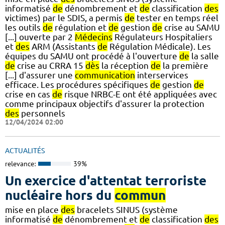
informatisé
de
dénombrement et
de
classification
des
victimes) par le SDIS, a permis
de
tester en temps réel
les outils
de
régulation et
de
gestion
de
crise au SAMU
[...] ouverte par 2
Médecins
Régulateurs Hospitaliers
et
des
ARM (Assistants
de
Régulation Médicale). Les
équipes du SAMU ont procédé à l'ouverture
de
la salle
de
crise au CRRA 15
dès
la réception
de
la première
[...] d'assurer une
communication
interservices
efficace. Les procédures spécifiques
de
gestion
de
crise en cas
de
risque NRBC-E ont été appliquées avec
comme principaux objectifs d'assurer la protection
des
personnels
12/04/2024 02:00
ACTUALITÉS
relevance:
39%
Un exercice d'attentat terroriste
nucléaire hors du
commun
mise en place
des
bracelets SINUS (système
informatisé
de
dénombrement et
de
classification
des