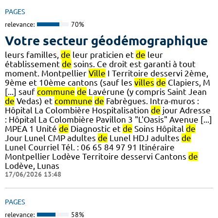
PAGES
relevance:
70%
Votre secteur géodémographique
leurs familles,
de
leur praticien et
de
leur
établissement
de
soins. Ce droit est garanti à tout
moment. Montpellier
Ville
I Territoire desservi 2ème,
9ème et 10ème cantons (sauf les
villes
de
Clapiers, M
[...] sauf
commune
de
Lavérune (y compris Saint Jean
de
Vedas) et
commune
de
Fabrègues. Intra-muros :
Hôpital La Colombière Hospitalisation
de
jour Adresse
: Hôpital La Colombière Pavillon 3 "L'Oasis" Avenue [...]
MPEA 1 Unité
de
Diagnostic et
de
Soins Hôpital
de
Jour Lunel CMP adultes
de
Lunel HDJ adultes
de
Lunel Courriel Tél. : 06 65 84 97 91 Itinéraire
Montpellier Lodève Territoire desservi Cantons
de
Lodève, Lunas
17/06/2026 13:48
PAGES
relevance:
58%