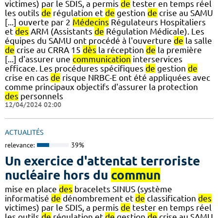
victimes) par le SDIS, a permis
de
tester en temps réel
les outils
de
régulation et
de
gestion
de
crise au SAMU
[...] ouverte par 2
Médecins
Régulateurs Hospitaliers
et
des
ARM (Assistants
de
Régulation Médicale). Les
équipes du SAMU ont procédé à l'ouverture
de
la salle
de
crise au CRRA 15
dès
la réception
de
la première
[...] d'assurer une
communication
interservices
efficace. Les procédures spécifiques
de
gestion
de
crise en cas
de
risque NRBC-E ont été appliquées avec
comme principaux objectifs d'assurer la protection
des
personnels
12/04/2024 02:00
ACTUALITÉS
relevance:
39%
Un exercice d'attentat terroriste
nucléaire hors du
commun
mise en place
des
bracelets SINUS (système
informatisé
de
dénombrement et
de
classification
des
victimes) par le SDIS, a permis
de
tester en temps réel
les outils
de
régulation et
de
gestion
de
crise au SAMU