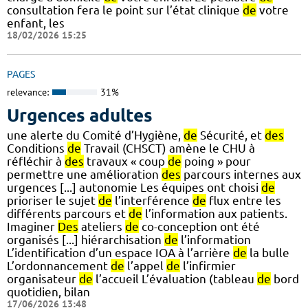
consultation fera le point sur l’état clinique
de
votre
enfant, les
18/02/2026 15:25
PAGES
relevance:
31%
Urgences adultes
une alerte du Comité d’Hygiène,
de
Sécurité, et
des
Conditions
de
Travail (CHSCT) amène le CHU à
réfléchir à
des
travaux « coup
de
poing » pour
permettre une amélioration
des
parcours internes aux
urgences [...] autonomie Les équipes ont choisi
de
prioriser le sujet
de
l’interférence
de
flux entre les
différents parcours et
de
l’information aux patients.
Imaginer
Des
ateliers
de
co-conception ont été
organisés [...] hiérarchisation
de
l’information
L’identification d’un espace IOA à l’arrière
de
la bulle
L’ordonnancement
de
l’appel
de
l’infirmier
organisateur
de
l’accueil L’évaluation (tableau
de
bord
quotidien, bilan
17/06/2026 13:48