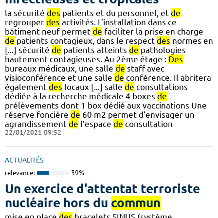
la sécurité
des
patients et du personnel, et
de
regrouper
des
activités. L’installation dans ce
bâtiment neuf permet
de
faciliter la prise en charge
de
patients contagieux, dans le respect
des
normes en
[...] sécurité
de
patients atteints
de
pathologies
hautement contagieuses. Au 2ème étage :
Des
bureaux médicaux, une salle
de
staff avec
visioconférence et une salle
de
conférence. Il abritera
également
des
locaux [...] salle
de
consultations
dédiée à la recherche médicale 4 boxes
de
prélèvements dont 1 box dédié aux vaccinations Une
réserve foncière
de
60 m2 permet d’envisager un
agrandissement
de
l’espace
de
consultation
22/01/2021 09:52
ACTUALITÉS
relevance:
39%
Un exercice d'attentat terroriste
nucléaire hors du
commun
mise en place
des
bracelets SINUS (système