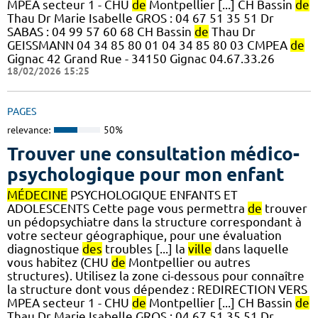
MPEA secteur 1 - CHU
de
Montpellier [...] CH Bassin
de
Thau Dr Marie Isabelle GROS : 04 67 51 35 51 Dr
SABAS : 04 99 57 60 68 CH Bassin
de
Thau Dr
GEISSMANN 04 34 85 80 01 04 34 85 80 03 CMPEA
de
Gignac 42 Grand Rue - 34150 Gignac 04.67.33.26
18/02/2026 15:25
PAGES
relevance:
50%
Trouver une consultation médico-
psychologique pour mon enfant
MÉDECINE
PSYCHOLOGIQUE ENFANTS ET
ADOLESCENTS Cette page vous permettra
de
trouver
un pédopsychiatre dans la structure correspondant à
votre secteur géographique, pour une évaluation
diagnostique
des
troubles [...] la
ville
dans laquelle
vous habitez (CHU
de
Montpellier ou autres
structures). Utilisez la zone ci-dessous pour connaître
la structure dont vous dépendez : REDIRECTION VERS
MPEA secteur 1 - CHU
de
Montpellier [...] CH Bassin
de
Thau Dr Marie Isabelle GROS : 04 67 51 35 51 Dr