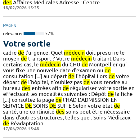
des
Affaires Médicales Adresse : Centre
18/02/2026 15:25
PAGES
relevance:
57%
Votre sortie
cadre
de
l'urgence. Quel
médecin
doit prescrire le
moyen
de
transport ? Votre
médecin
traitant Dans
certains cas, le
médecin
du CHU
de
Montpellier qui
vous fixe une nouvelle date d'examen ou
de
consultation [...] au départ
de
l'hôpital Lors
de
votre
départ
de
l'hôpital, n’oubliez pas
de
vous rendre au
bureau
des
entrées afin
de
régulariser votre sortie en
effectuant les modalités suivantes : Dépôt
de
la fiche
[...] consultez la page
de
l'HAD L’ADMISSION EN
SERVICE
DE
SOINS
DE
SUITE Selon votre état
de
santé, une continuité
des
soins peut être nécessaire
dans d’autres structures, telles que : Soins Médicaux
de
Réadaptation
17/06/2026 13:48