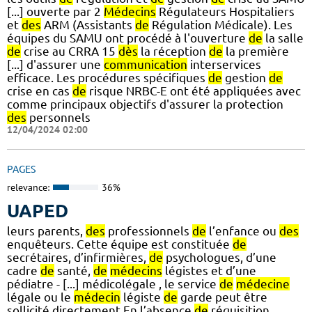
[...] ouverte par 2
Médecins
Régulateurs Hospitaliers
et
des
ARM (Assistants
de
Régulation Médicale). Les
équipes du SAMU ont procédé à l'ouverture
de
la salle
de
crise au CRRA 15
dès
la réception
de
la première
[...] d'assurer une
communication
interservices
efficace. Les procédures spécifiques
de
gestion
de
crise en cas
de
risque NRBC-E ont été appliquées avec
comme principaux objectifs d'assurer la protection
des
personnels
12/04/2024 02:00
PAGES
relevance:
36%
UAPED
leurs parents,
des
professionnels
de
l’enfance ou
des
enquêteurs. Cette équipe est constituée
de
secrétaires, d’infirmières,
de
psychologues, d’une
cadre
de
santé,
de
médecins
légistes et d’une
pédiatre - [...] médicolégale , le service
de
médecine
légale ou le
médecin
légiste
de
garde peut être
sollicité directement En l’absence
de
réquisition,