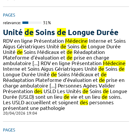
PAGES
relevance:
31%
Unité
de
Soins
de
Longue Durée
RDV en ligne Présentation
Médecine
Interne et Soins
Aigus Gériatriques Unité
de
Soins
de
Longue Durée
Unité
de
Soins Médicaux et
de
Réadaptation
Plateforme d’évaluation et
de
prise en charge
ambulatoire [...] RDV en ligne Présentation
Médecine
Interne et Soins Aigus Gériatriques Unité
de
Soins
de
Longue Durée Unité
de
Soins Médicaux et
de
Réadaptation Plateforme d’évaluation et
de
prise en
charge ambulatoire [...] Personnes Agées Valider
Présentation
des
USLD Les Unités
de
Soins
de
Longue
Durée (USLD) sont un lieu
de
vie et un lieu
de
soins.
Les USLD accueillent et soignent
des
personnes
présentant une pathologie
20/04/2026 19:04
PAGES