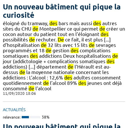
Un nouveau bâtiment qui pique la
curiosité
éloigné du tramway,
des
bars mais aussi
des
autres
sites du CHU
de
Montpellier ce qui permet
de
créer un
cocon autour du patient tout en l’éloignant
des
possibilités
de
rechuter.
De
ce fait, il est plus [...]
d’hospitalisation
de
32 lits avec 15 lits
de
sevrages
programmés et 18
de
gestion
des
complications
somatiques
des
addictions Deux hospitalisations
de
jour (addictologie + complications somatiques
des
addictions) [...] département
de
l’Hérault est au-
dessus
de
la moyenne nationale concernant les
addictions : L’alcool : 12,6%
des
adultes consomment
quotidiennement
de
l’alcool 89%
des
jeunes ont déjà
consommé
de
l’alcool
11/09/2020 18:06
ACTUALITÉS
relevance:
38%
Un nouveau bâtiment qui pique la