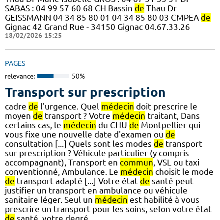
SABAS : 04 99 57 60 68 CH Bassin
de
Thau Dr
GEISSMANN 04 34 85 80 01 04 34 85 80 03 CMPEA
de
Gignac 42 Grand Rue - 34150 Gignac 04.67.33.26
18/02/2026 15:25
PAGES
relevance:
50%
Transport sur prescription
cadre
de
l'urgence. Quel
médecin
doit prescrire le
moyen
de
transport ? Votre
médecin
traitant, Dans
certains cas, le
médecin
du CHU
de
Montpellier qui
vous fixe une nouvelle date d'examen ou
de
consultation [...] Quels sont les modes
de
transport
sur prescription ? Véhicule particulier (y compris
accompagnant), Transport en
commun
, VSL ou taxi
conventionné, Ambulance. Le
médecin
choisit le mode
de
transport adapté [...] Votre état
de
santé peut
justifier un transport en ambulance ou véhicule
sanitaire léger. Seul un
médecin
est habilité à vous
prescrire un transport pour les soins, selon votre état
de
santé, votre degré