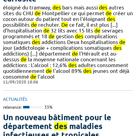
éloigné du tramway,
des
bars mais aussi
des
autres
sites du CHU
de
Montpellier ce qui permet
de
créer un
cocon autour du patient tout en l’éloignant
des
possibilités
de
rechuter.
De
ce fait, il est plus [...]
d’hospitalisation
de
32 lits avec 15 lits
de
sevrages
programmés et 18
de
gestion
des
complications
somatiques
des
addictions Deux hospitalisations
de
jour (addictologie + complications somatiques
des
addictions) [...] département
de
l’Hérault est au-
dessus
de
la moyenne nationale concernant les
addictions : L’alcool : 12,6%
des
adultes consomment
quotidiennement
de
l’alcool 89%
des
jeunes ont déjà
consommé
de
l’alcool
11/09/2020 18:06
ACTUALITÉS
relevance:
33%
Un nouveau bâtiment pour le
département
des
maladies
infectieuses et tropicales