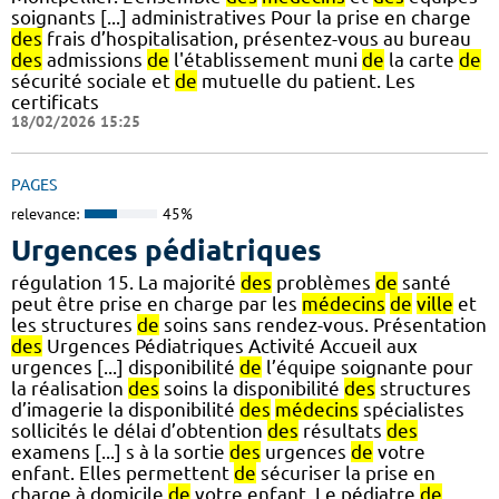
soignants [...] administratives Pour la prise en charge
des
frais d’hospitalisation, présentez-vous au bureau
des
admissions
de
l'établissement muni
de
la carte
de
sécurité sociale et
de
mutuelle du patient. Les
certificats
18/02/2026 15:25
PAGES
relevance:
45%
Urgences pédiatriques
régulation 15. La majorité
des
problèmes
de
santé
peut être prise en charge par les
médecins
de
ville
et
les structures
de
soins sans rendez-vous. Présentation
des
Urgences Pédiatriques Activité Accueil aux
urgences [...] disponibilité
de
l’équipe soignante pour
la réalisation
des
soins la disponibilité
des
structures
d’imagerie la disponibilité
des
médecins
spécialistes
sollicités le délai d’obtention
des
résultats
des
examens [...] s à la sortie
des
urgences
de
votre
enfant. Elles permettent
de
sécuriser la prise en
charge à domicile
de
votre enfant. Le pédiatre
de