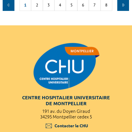
1
2
3
4
5
6
7
8
CENTRE HOSPITALIER UNIVERSITAIRE
DE MONTPELLIER
191 av. du Doyen Giraud
34295 Montpellier cedex 5
Contacter le CHU