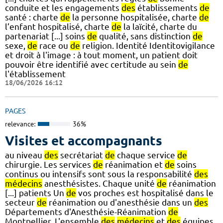
conduite et les engagements
des
établissements
de
santé : charte
de
la personne hospitalisée, charte
de
l’enfant hospitalisé, charte
de
la laïcité, charte du
partenariat [...] soins
de
qualité, sans distinction
de
sexe,
de
race ou
de
religion. Identité Identitovigilance
et droit à l'image : à tout moment, un patient doit
pouvoir être identifié avec certitude au sein
de
l'établissement
18/06/2026 16:12
PAGES
relevance:
36%
Visites et accompagnants
au niveau
des
secrétariat
de
chaque service
de
chirurgie. Les services
de
réanimation et
de
soins
continus ou intensifs sont sous la responsabilité
des
médecins
anesthésistes. Chaque unité
de
réanimation
[...] patients Un
de
vos proches est hospitalisé dans le
secteur
de
réanimation ou d'anesthésie dans un
des
Départements d'Anesthésie-Réanimation
de
Montpellier. L'ensemble
des
médecins
et
des
équipes