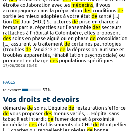
étroite collaboration avec les
médecins
, il vous
accompagnera dans la préparation
des
conditions
de
sortie les mieux adaptées à votre état
de
santé [...]
tion
De
Jour (HDJ) Structures
de
prise en charge à
temps partiel réparties sur l'ensemble
des
secteurs
rattachés à l'hôpital la Colombière, elles proposent
des
soins en phase aiguë ou en phase
de
consolidation
[...] assurent le traitement
de
certaines pathologies
(troubles
de
l'anxiété et
de
la dépression, autisme et
troubles apparentés, réhabilitation psychosociale) ou
prennent en charge
des
populations spécifiques
17/06/2026 13:48
PAGES
relevance:
33%
Vos droits et devoirs
démarche
de
soins. L’équipe
de
restauration s’efforce
de
vous proposer
des
menus variés,… Hôpital sans
tabac Il est interdit
de
fumer dans et à proximité
immédiate
des
établissements du CHU
de
Montpellier
[...] chartes qui rappellent les règles
de
bonne