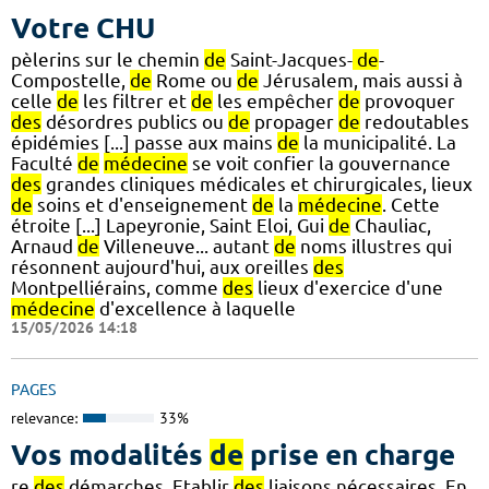
Votre CHU
pèlerins sur le chemin
de
Saint-Jacques-
de
-
Compostelle,
de
Rome ou
de
Jérusalem, mais aussi à
celle
de
les filtrer et
de
les empêcher
de
provoquer
des
désordres publics ou
de
propager
de
redoutables
épidémies [...] passe aux mains
de
la municipalité. La
Faculté
de
médecine
se voit confier la gouvernance
des
grandes cliniques médicales et chirurgicales, lieux
de
soins et d'enseignement
de
la
médecine
. Cette
étroite [...] Lapeyronie, Saint Eloi, Gui
de
Chauliac,
Arnaud
de
Villeneuve... autant
de
noms illustres qui
résonnent aujourd'hui, aux oreilles
des
Montpelliérains, comme
des
lieux d'exercice d'une
médecine
d'excellence à laquelle
15/05/2026 14:18
PAGES
relevance:
33%
Vos modalités
de
prise en charge
re
des
démarches, Etablir
des
liaisons nécessaires. En