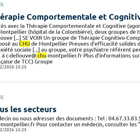
ES
érapie Comportementale et Cogniti
ités avec la Thérapie Comportementale et Cognitive (agora
Montpellier (hôpital de la Colombière), deux groupes de
louve [...] SE VOIR Un groupe de Thérapie Cognitivo-Comp
posé au
CHU
de Montpellier Preuves d’efficacité solides 
nxiété sociale [...] au groupe, votre psychiatre référent
l à c-dellouve@
chu
-montpellier.fr Plus d’informations su
nçaise de TCC) Groupe
2/2026 15:25
ES
us les secteurs
ecin ou nous adresser des documents : Tel : 04.67.33.83.
-montpellier.fr Pour contacter un médecin, consulter les 
2/2026 15:25