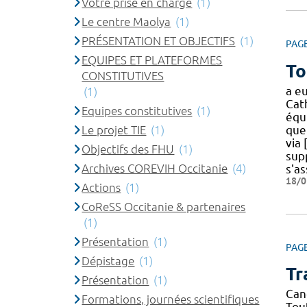
Votre prise en charge
(1)
Le centre Maolya
(1)
PRÉSENTATION ET OBJECTIFS
(1)
PAG
EQUIPES ET PLATEFORMES
To
CONSTITUTIVES
a eu
(1)
Cat
Equipes constitutives
(1)
équ
Le projet TIE
(1)
que
via 
Objectifs des FHU
(1)
sup
Archives COREVIH Occitanie
(4)
s'as
18/0
Actions
(1)
CoReSS Occitanie & partenaires
(1)
Présentation
(1)
PAG
Dépistage
(1)
Tr
Présentation
(1)
Can
Formations, journées scientifiques
Tou