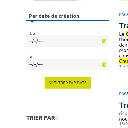
PAG
Par date de création
Tr
Du
Le
thér
dan
Mon
con
à
Chu
18/0
FILTRER PAR DATE
PAG
Tr
risq
TRIER PAR :
nou
18/0