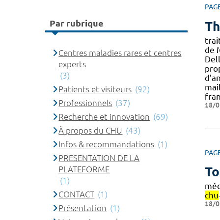
PAG
Par rubrique
Th
tra
de 
Centres maladies rares et centres
Del
experts
pro
(3)
d’a
mai
Patients et visiteurs
(92)
fra
Professionnels
(37)
18/0
Recherche et innovation
(69)
À propos du CHU
(43)
Infos & recommandations
(1)
PAG
PRESENTATION DE LA
PLATEFORME
To
(1)
méd
CONTACT
(1)
chu
18/0
Présentation
(1)