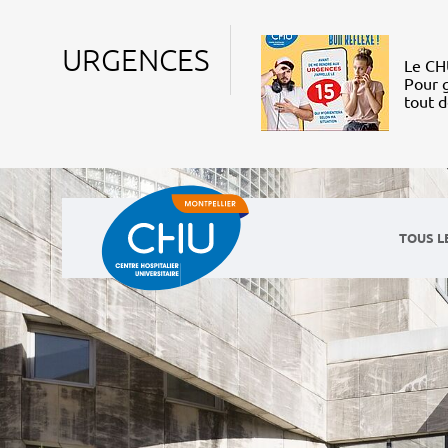
URGENCES
Le CHU
Pour g
tout 
TOUS L