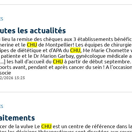
ES
utes les actualités
 lieu la remise des chèques aux 3 établissements bénéfici
herine et le
CHU
de Montpellier! Les équipes de chirurgie
ipes de diététique et d'APA du
CHU
, Me Marie Chomette 
 patiente et le Dr Marion Garbay, gynécologue médicale 
[...] les hall d'accueil du
CHU
à partir de début septembre. 
ports avant, pendant et après cancer du sein ! A l'occasio
socie
2/2026 15:25
ES
aitements
cer de la vulve Le
CHU
est un centre de référence dans la
tes les décisions thérapeutiques sont discutées aux cour