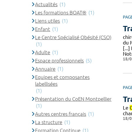
Actualités
(1)
Les formations BOAT®
(1)
PAG
Liens utiles
(1)
Tr
Enfant
(1)
chi
Le Centre Spécialisé Obésité (CSO)
du 
(1)
[...
Adulte
(1)
Not
18/0
Espace professionnels
(5)
Annuaire
(1)
Equipes et composantes
labellisées
PAG
(1)
Tr
Présentation du CoEN Montpellier
(1)
Le
cha
Autres centres français
(1)
18/0
La structure
(1)
Formation Continue
(1)