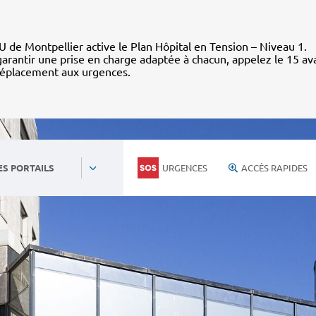
 de Montpellier active le Plan Hôpital en Tension – Niveau 1.
arantir une prise en charge adaptée à chacun, appelez le 15 av
déplacement aux urgences.
URGENCES
ACCÈS RAPIDES
ES PORTAILS