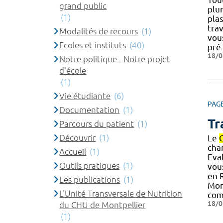
grand public
plur
(1)
plas
trav
Modalités de recours
(1)
vou
Ecoles et instituts
(40)
pré
18/0
Notre politique - Notre projet
d'école
(1)
Vie étudiante
(6)
PAG
Documentation
(1)
Tr
Parcours du patient
(1)
Découvrir
(1)
Le
char
Accueil
(1)
Eval
Outils pratiques
(1)
vous
en 
Les publications
(1)
Mon
L'Unité Transversale de Nutrition
com
18/0
du CHU de Montpellier
(1)