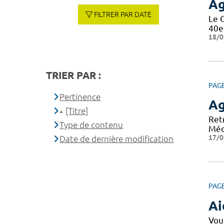
A
FILTRER PAR DATE
Le 
40e
18/0
TRIER PAR :
PAG
Pertinence
A
[Titre]
Ret
Type de contenu
Méd
17/0
Date de dernière modification
PAG
Ai
Vou