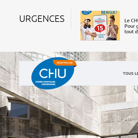
URGENCES
Le CHU
Pour g
tout 
TOUS L