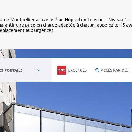
 de Montpellier active le Plan Hôpital en Tension – Niveau 1.
arantir une prise en charge adaptée à chacun, appelez le 15 av
déplacement aux urgences.
URGENCES
ACCÈS RAPIDES
ES PORTAILS