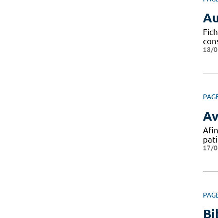
Au
Fich
con
18/0
PAG
Av
Afin
pat
17/0
PAG
Bi