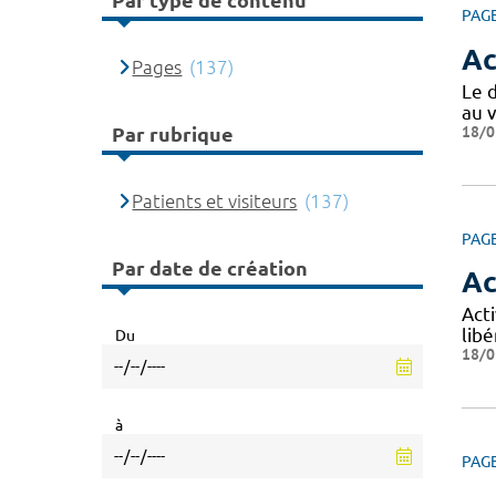
Par type de contenu
PAG
Ac
Pages
(137)
Le 
au v
18/0
Par rubrique
Patients et visiteurs
(137)
PAG
Par date de création
Ac
Acti
libé
Du
18/0
à
PAG