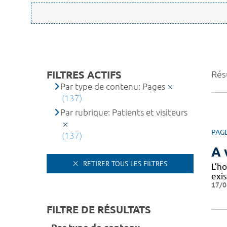
FILTRES ACTIFS
Résu
Par type de contenu: Pages
(137)
Par rubrique: Patients et visiteurs
PAG
(137)
A 
RETIRER TOUS LES FILTRES
L’ho
exi
17/0
FILTRE DE RÉSULTATS