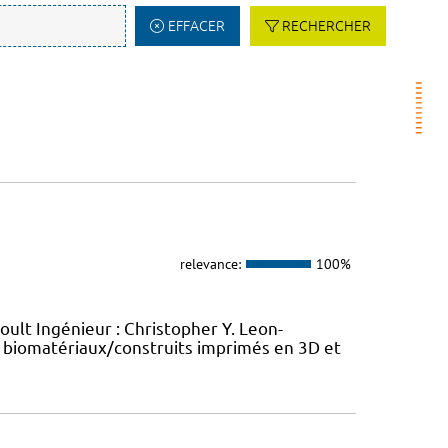
EFFACER
RECHERCHER
relevance:
100%
oult Ingénieur : Christopher Y. Leon-
 biomatériaux/construits imprimés en 3D et