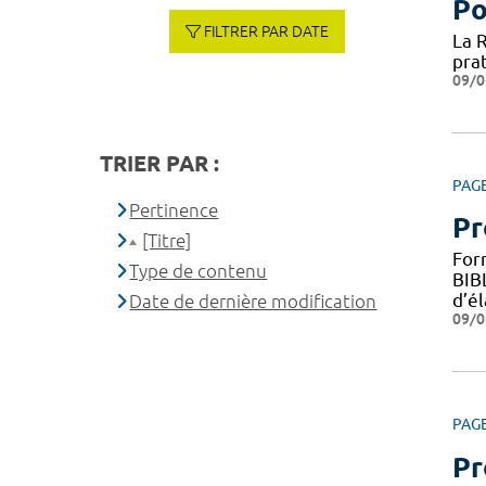
Po
FILTRER PAR DATE
La 
prat
09/0
TRIER PAR :
PAG
Pertinence
Pr
[Titre]
For
Type de contenu
BIB
d’é
Date de dernière modification
09/0
PAG
Pr