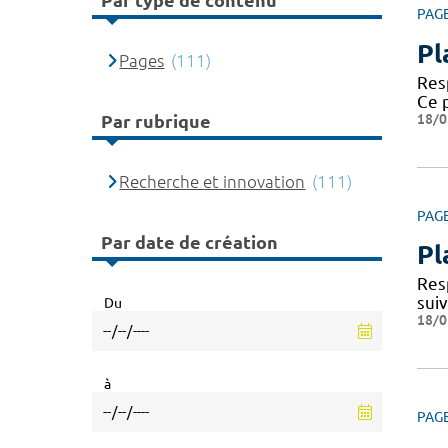
Par type de contenu
PAG
Pl
Pages
(111)
Resp
Ce 
18/0
Par rubrique
Recherche et innovation
(111)
PAG
Par date de création
Pl
Res
sui
Du
18/0
à
PAG