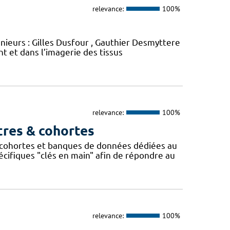
relevance:
100%
énieurs : Gilles Dusfour , Gauthier Desmyttere
 et dans l’imagerie des tissus
relevance:
100%
tres & cohortes
cohortes et banques de données dédiées au
ifiques "clés en main" afin de répondre au
relevance:
100%