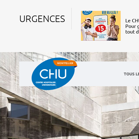
URGENCES
Le CHU
Pour g
tout 
TOUS L