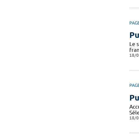
PAG
Pu
Le 
fra
18/0
PAG
Pu
Acc
Sél
18/0