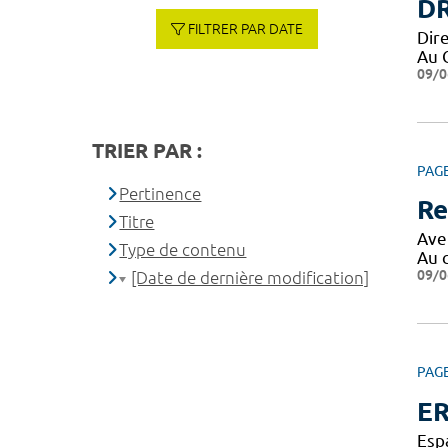
DR
FILTRER PAR DATE
Dir
Au 
09/0
TRIER PAR :
PAG
Pertinence
Re
Titre
Ave
Type de contenu
Au 
09/0
[Date de dernière modification]
PAG
ER
Esp