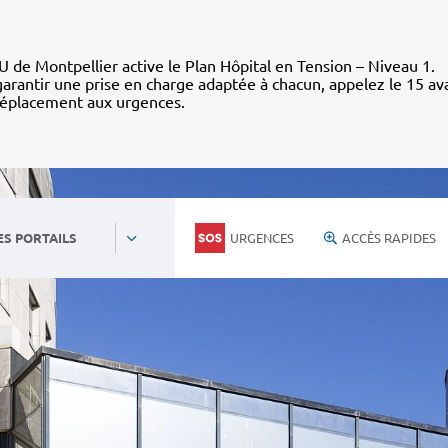
 de Montpellier active le Plan Hôpital en Tension – Niveau 1.
arantir une prise en charge adaptée à chacun, appelez le 15 av
déplacement aux urgences.
URGENCES
ACCÈS RAPIDES
ES PORTAILS