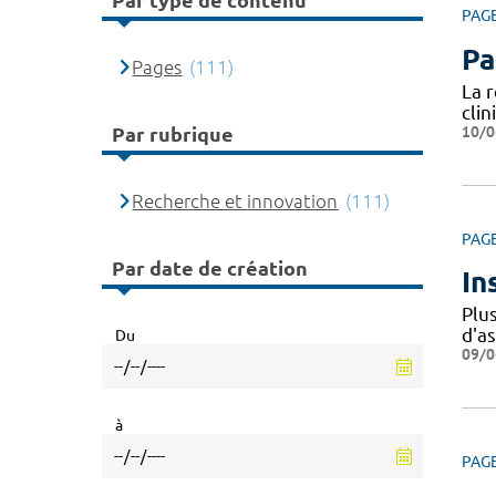
Par type de contenu
PAG
Pa
Pages
(111)
La 
cli
10/0
Par rubrique
Recherche et innovation
(111)
PAG
Par date de création
In
Plu
d'a
Du
09/0
à
PAG