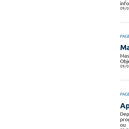
inf
09/0
PAG
Ma
Mas
Obje
09/0
PAG
Ap
Dep
pro
ou