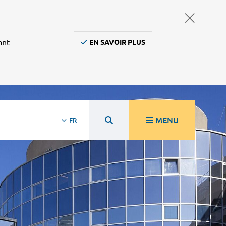
ant
EN SAVOIR PLUS
MENU
FR