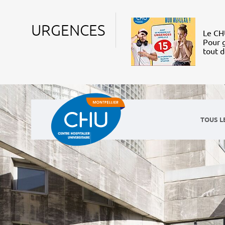
URGENCES
Le CHU
Pour g
tout 
TOUS L