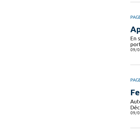
PAG
Ap
En 
por
09/0
PAG
Fe
Aut
Déco
09/0