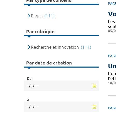
Par type de contenu
PAG
Vo
Pages
(111)
Les
son
05/0
Par rubrique
Recherche et innovation
(111)
PAG
Par date de création
Un
L’o
l’ef
Du
18/0
à
PAG