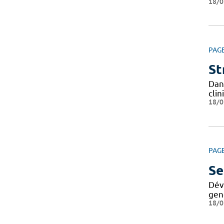
18/0
PAG
St
Dan
cli
18/0
PAG
Se
Dév
geno
18/0