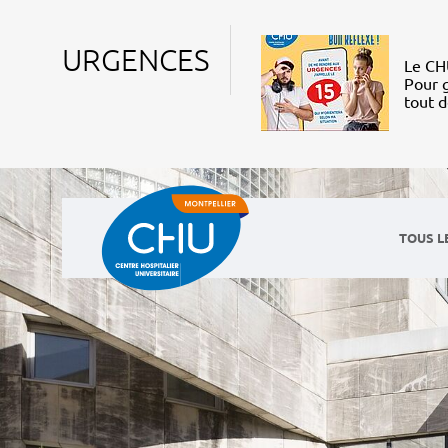
URGENCES
Le CHU
Pour g
tout 
TOUS L