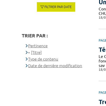
Un
FILTRER PAR DATE
Con
CHU 
18/0
TRIER PAR :
PAG
Pertinence
Té
[Titre]
Le C
Type de contenu
fond
sav
Date de dernière modification
18/0
PAG
Tr