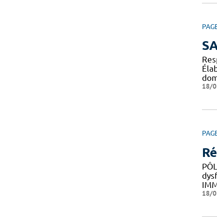
PAG
SA
Res
Éla
do
18/0
PAG
Ré
PÔL
dys
IM
18/0