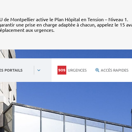
 de Montpellier active le Plan Hôpital en Tension – Niveau 1.
arantir une prise en charge adaptée à chacun, appelez le 15 av
déplacement aux urgences.
URGENCES
ACCÈS RAPIDES
ES PORTAILS