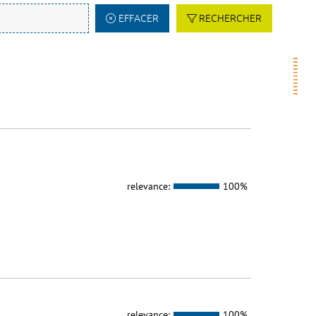
EFFACER
RECHERCHER
relevance:
100%
relevance:
100%