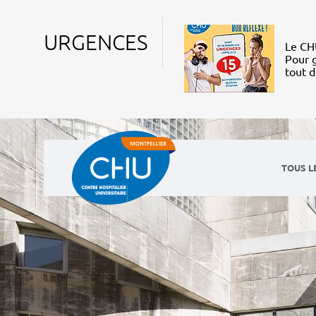
URGENCES
Le CHU
Pour g
tout 
TOUS L