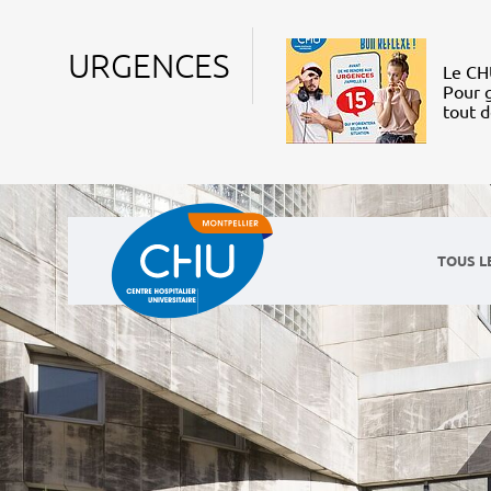
URGENCES
Le CHU
Pour g
tout 
TOUS L