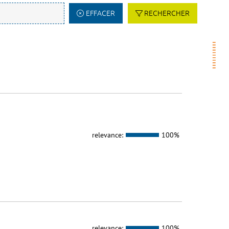
EFFACER
RECHERCHER
relevance:
100%
relevance:
100%