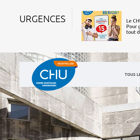
URGENCES
Le CHU
Pour g
tout 
TOUS L