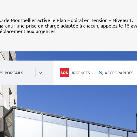
 de Montpellier active le Plan Hôpital en Tension – Niveau 1.
arantir une prise en charge adaptée à chacun, appelez le 15 av
déplacement aux urgences.
URGENCES
ACCÈS RAPIDES
ES PORTAILS