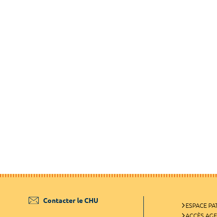
Contacter le CHU
ESPACE PA
ACCÈS AG