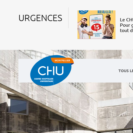
URGENCES
Le CHU
Pour g
tout 
TOUS L