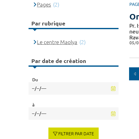
Pages
(2)
PAG
Or
Par rubrique
Pr.
neu
Rav
Le centre Maolya
(2)
05/0
Par date de création
Du
à
FILTRER PAR DATE