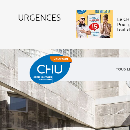
URGENCES
Le CHU
Pour g
tout 
TOUS L