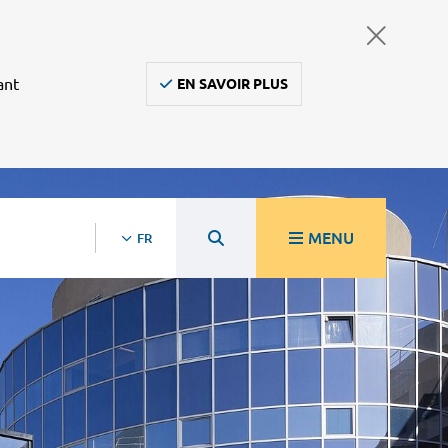
ant
EN SAVOIR PLUS
MENU
FR