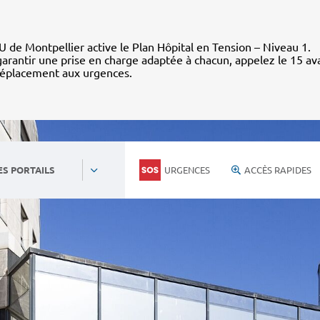
 de Montpellier active le Plan Hôpital en Tension – Niveau 1.
arantir une prise en charge adaptée à chacun, appelez le 15 av
déplacement aux urgences.
URGENCES
ACCÈS RAPIDES
ES PORTAILS