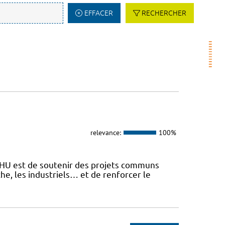
EFFACER
RECHERCHER
relevance:
100%
 FHU est de soutenir des projets communs
he, les industriels… et de renforcer le