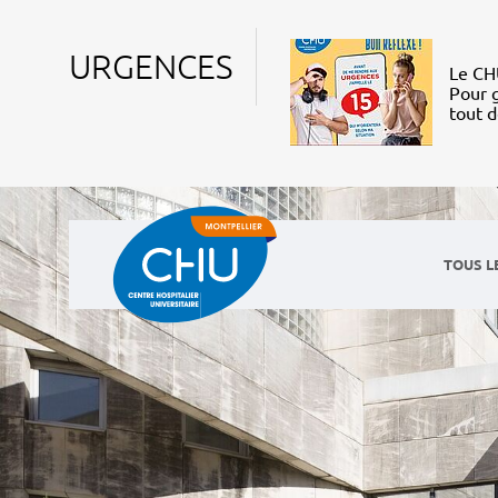
URGENCES
Le CHU
Pour g
tout 
TOUS L