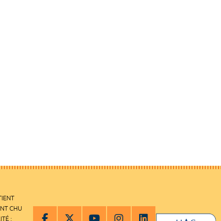
TIENT
ENT CHU
ITÉ :