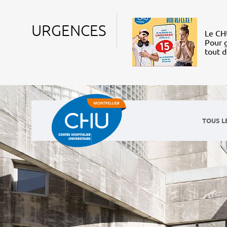
URGENCES
Le CHU
Pour g
tout 
TOUS L