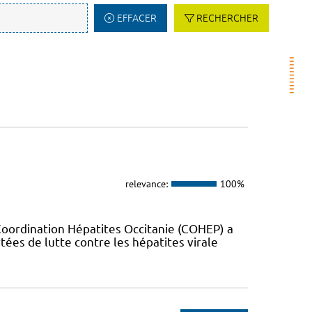
EFFACER
RECHERCHER
relevance:
100%
Coordination Hépatites Occitanie (COHEP) a
es de lutte contre les hépatites virale