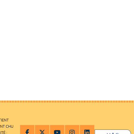
TIENT
ENT CHU
ITÉ :