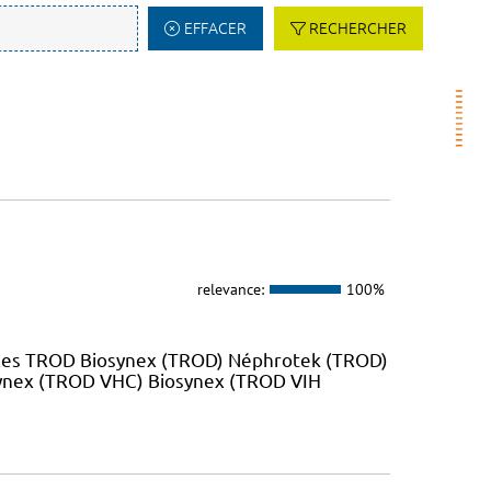
EFFACER
RECHERCHER
relevance:
100%
 les TROD Biosynex (TROD) Néphrotek (TROD)
ynex (TROD VHC) Biosynex (TROD VIH