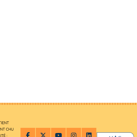
TIENT
ENT CHU
ITÉ :