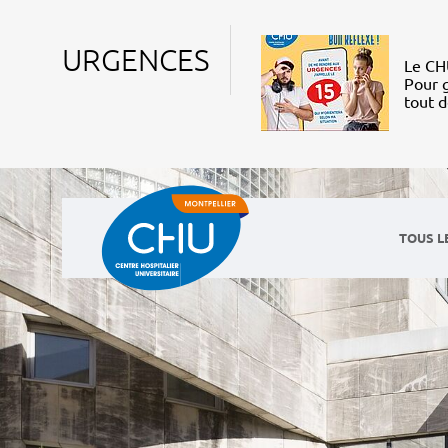
URGENCES
Le CHU
Pour g
tout 
TOUS L