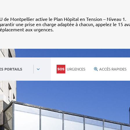
 de Montpellier active le Plan Hôpital en Tension – Niveau 1.
arantir une prise en charge adaptée à chacun, appelez le 15 av
déplacement aux urgences.
URGENCES
ACCÈS RAPIDES
ES PORTAILS