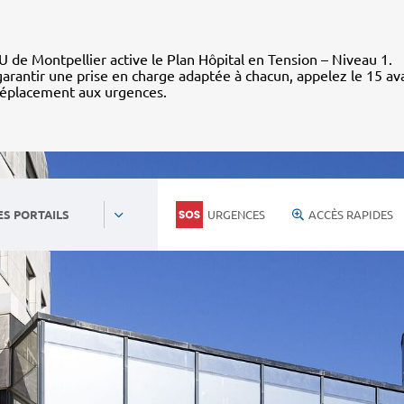
 de Montpellier active le Plan Hôpital en Tension – Niveau 1.
arantir une prise en charge adaptée à chacun, appelez le 15 av
déplacement aux urgences.
URGENCES
ACCÈS RAPIDES
ES PORTAILS