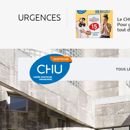
URGENCES
Le CHU
Pour g
tout 
TOUS L