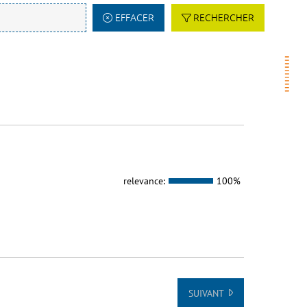
EFFACER
RECHERCHER
relevance:
100%
SUIVANT