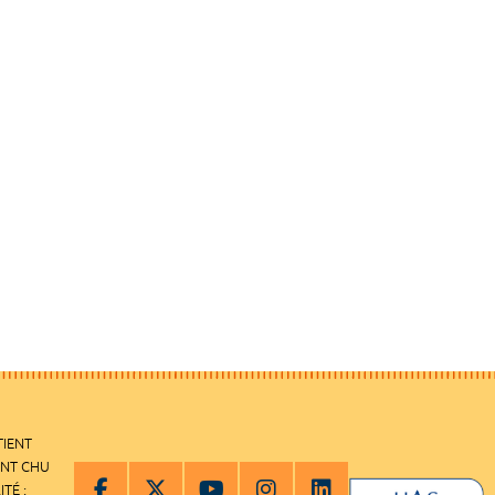
TIENT
ENT CHU
ITÉ :