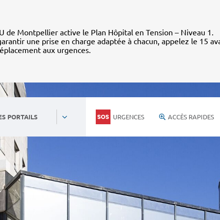
 de Montpellier active le Plan Hôpital en Tension – Niveau 1.
arantir une prise en charge adaptée à chacun, appelez le 15 av
déplacement aux urgences.
URGENCES
ACCÈS RAPIDES
ES PORTAILS