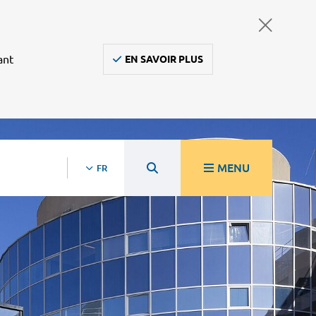
ant
EN SAVOIR PLUS
MENU
FR