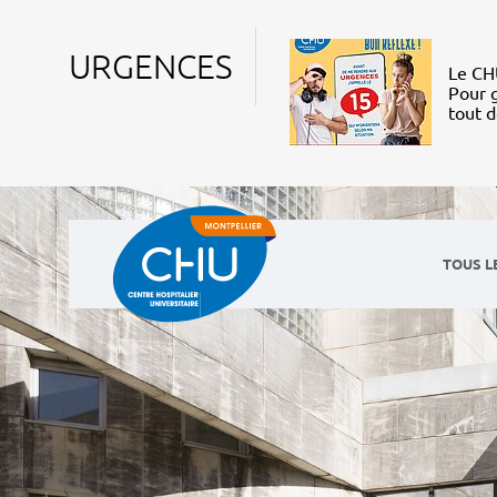
URGENCES
Le CHU
Pour g
tout 
TOUS L