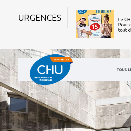
URGENCES
Le CHU
Pour g
tout 
TOUS L