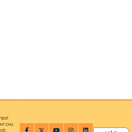
TIENT
ENT CHU
ITÉ :