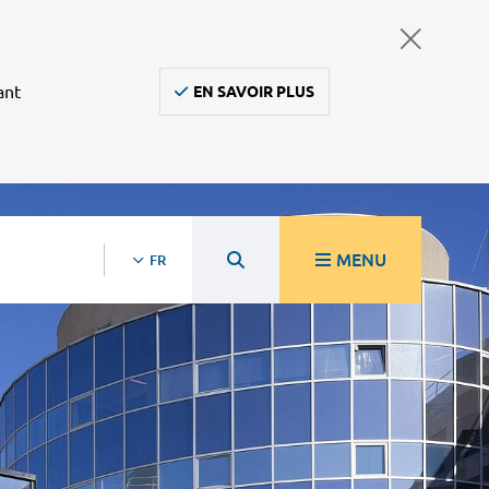
ant
EN SAVOIR PLUS
MENU
FR