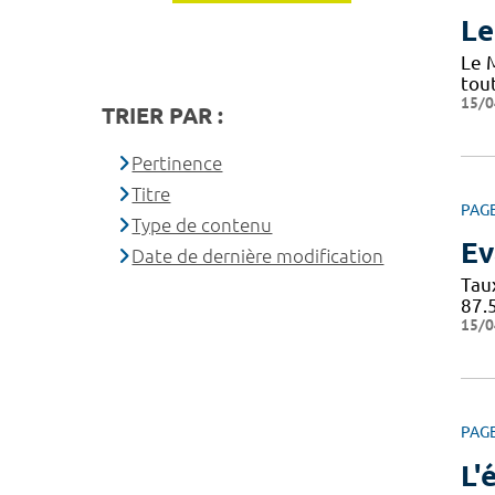
Le
Le 
tou
15/0
TRIER PAR :
Pertinence
Titre
PAG
Type de contenu
Ev
Date de dernière modification
Tau
87.
15/0
PAG
L'