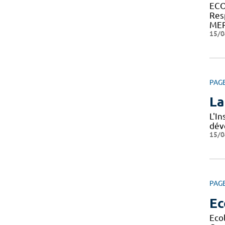
ECO
Res
MER
15/0
PAG
La
L'I
dév
15/0
PAG
Ec
Eco