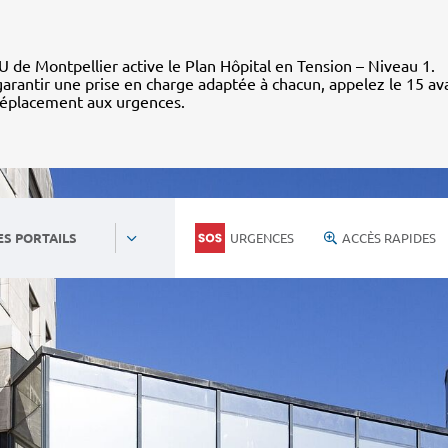
 de Montpellier active le Plan Hôpital en Tension – Niveau 1.
arantir une prise en charge adaptée à chacun, appelez le 15 av
déplacement aux urgences.
URGENCES
ACCÈS RAPIDES
ES PORTAILS