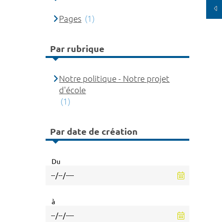
Pages
(1)
Par rubrique
Notre politique - Notre projet
d'école
(1)
Par date de création
Du
à