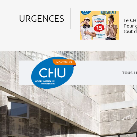
URGENCES
Le CHU
Pour g
tout 
TOUS L