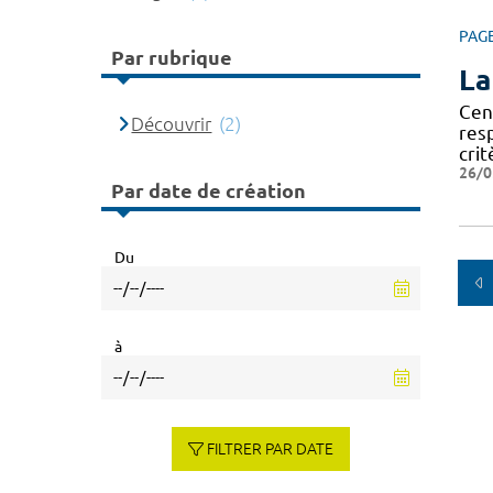
PAG
Par rubrique
La
Cen
Découvrir
(2)
res
crit
26/0
Par date de création
Du
à
FILTRER PAR DATE