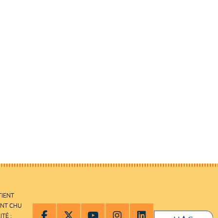
TIENT
ENT CHU
ITÉ :