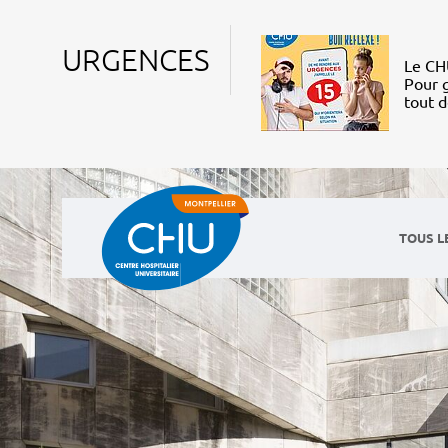
URGENCES
Le CHU
Pour g
tout 
TOUS L