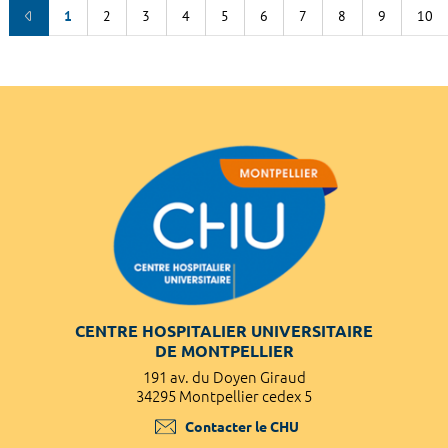
1
2
3
4
5
6
7
8
9
10
CENTRE HOSPITALIER UNIVERSITAIRE
DE MONTPELLIER
191 av. du Doyen Giraud
34295 Montpellier cedex 5
Contacter le CHU