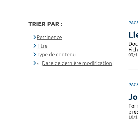
TRIER PAR :
PAG
Li
Pertinence
Docu
Titre
Fic
Type de contenu
03/1
[Date de dernière modification]
PAG
Jo
For
pré
10/1