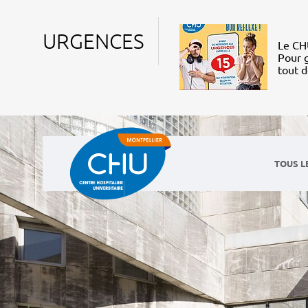
URGENCES
Le CHU
Pour g
tout 
TOUS L