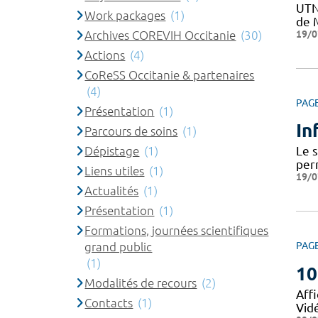
UTN
Work packages
(1)
de M
19/0
Archives COREVIH Occitanie
(30)
Actions
(4)
CoReSS Occitanie & partenaires
(4)
PAG
Présentation
(1)
In
Parcours de soins
(1)
Dépistage
(1)
Le 
per
Liens utiles
(1)
19/0
Actualités
(1)
Présentation
(1)
Formations, journées scientifiques
grand public
PAG
(1)
10
Modalités de recours
(2)
Affi
Contacts
(1)
Vid