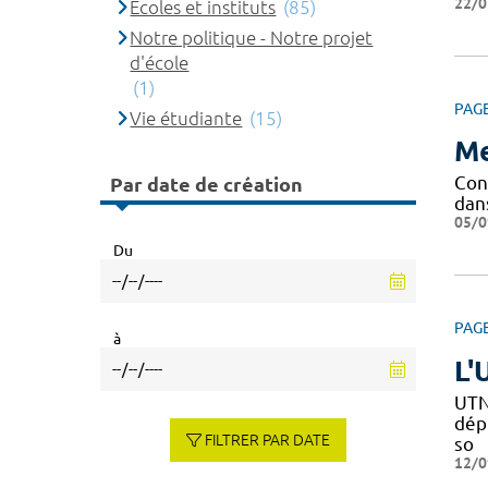
22/0
Ecoles et instituts
(85)
Notre politique - Notre projet
d'école
(1)
PAG
Vie étudiante
(15)
Me
Conf
Par date de création
dan
05/0
Du
PAG
à
L'
UTN
dépi
FILTRER PAR DATE
so
12/0