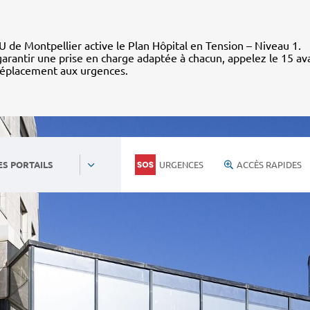
 de Montpellier active le Plan Hôpital en Tension – Niveau 1.
arantir une prise en charge adaptée à chacun, appelez le 15 av
déplacement aux urgences.
URGENCES
ACCÈS RAPIDES
ES PORTAILS