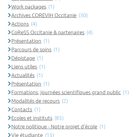
Work packages
(1)
Archives COREVIH Occitanie
(30)
Actions
(4)
CoReSS Occitanie & partenaires
(4)
Présentation
(1)
Parcours de soins
(1)
Dépistage
(1)
Liens utiles
(1)
Actualités
(1)
Présentation
(1)
Formations, journées scientifiques grand public
(1)
Modalités de recours
(2)
Contacts
(1)
Ecoles et instituts
(85)
Notre politique - Notre projet d'école
(1)
Vie étudiante
(15)