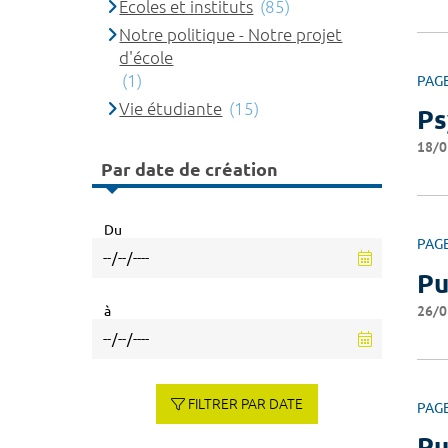
Ecoles et instituts
(85)
Notre politique - Notre projet
d'école
(1)
PAG
Vie étudiante
(15)
Ps
18/0
Par date de création
Du
PAG
Pu
26/0
à
FILTRER PAR DATE
PAG
Pu