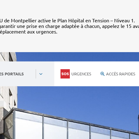
 de Montpellier active le Plan Hôpital en Tension – Niveau 1.
arantir une prise en charge adaptée à chacun, appelez le 15 av
déplacement aux urgences.
URGENCES
ACCÈS RAPIDES
ES PORTAILS