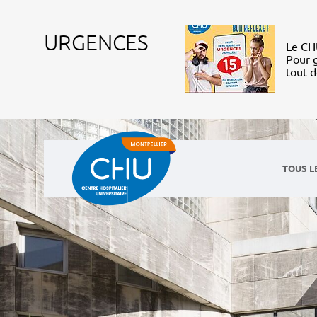
URGENCES
Le CHU
Pour g
tout 
TOUS L