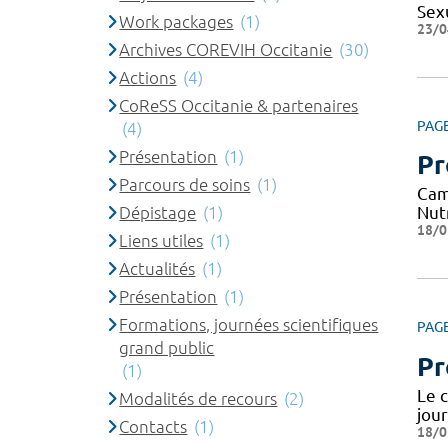
Sexu
Work packages
(1)
23/0
Archives COREVIH Occitanie
(30)
Actions
(4)
CoReSS Occitanie & partenaires
PAG
(4)
Présentation
(1)
Pr
Parcours de soins
(1)
Cam
Dépistage
(1)
Nut
18/0
Liens utiles
(1)
Actualités
(1)
Présentation
(1)
Formations, journées scientifiques
PAG
grand public
Pr
(1)
Le 
Modalités de recours
(2)
jou
Contacts
(1)
18/0