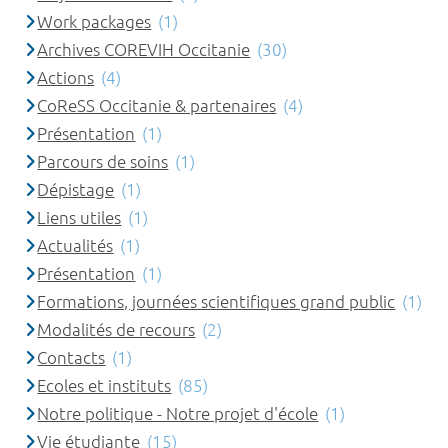
Work packages
(1)
Archives COREVIH Occitanie
(30)
Actions
(4)
CoReSS Occitanie & partenaires
(4)
Présentation
(1)
Parcours de soins
(1)
Dépistage
(1)
Liens utiles
(1)
Actualités
(1)
Présentation
(1)
Formations, journées scientifiques grand public
(1)
Modalités de recours
(2)
Contacts
(1)
Ecoles et instituts
(85)
Notre politique - Notre projet d'école
(1)
Vie étudiante
(15)