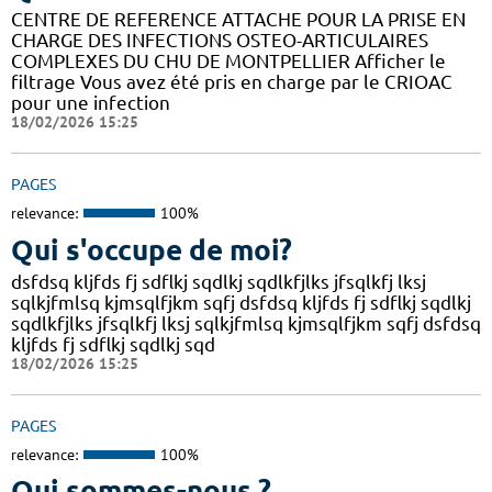
CENTRE DE REFERENCE ATTACHE POUR LA PRISE EN
CHARGE DES INFECTIONS OSTEO-ARTICULAIRES
COMPLEXES DU CHU DE MONTPELLIER Afficher le
filtrage Vous avez été pris en charge par le CRIOAC
pour une infection
18/02/2026 15:25
PAGES
relevance:
100%
Qui s'occupe de moi?
dsfdsq kljfds fj sdflkj sqdlkj sqdlkfjlks jfsqlkfj lksj
sqlkjfmlsq kjmsqlfjkm sqfj dsfdsq kljfds fj sdflkj sqdlkj
sqdlkfjlks jfsqlkfj lksj sqlkjfmlsq kjmsqlfjkm sqfj dsfdsq
kljfds fj sdflkj sqdlkj sqd
18/02/2026 15:25
PAGES
relevance:
100%
Qui sommes-nous ?