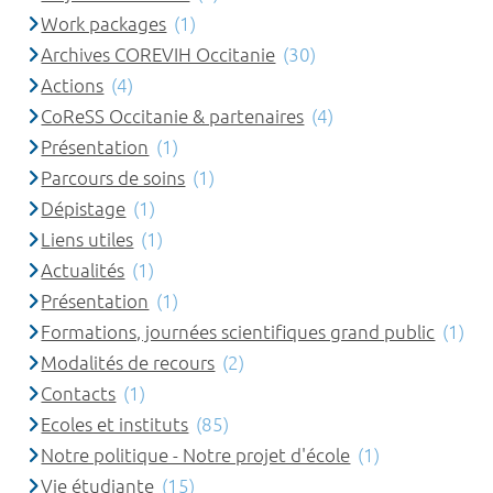
Work packages
(1)
Archives COREVIH Occitanie
(30)
Actions
(4)
CoReSS Occitanie & partenaires
(4)
Présentation
(1)
Parcours de soins
(1)
Dépistage
(1)
Liens utiles
(1)
Actualités
(1)
Présentation
(1)
Formations, journées scientifiques grand public
(1)
Modalités de recours
(2)
Contacts
(1)
Ecoles et instituts
(85)
Notre politique - Notre projet d'école
(1)
Vie étudiante
(15)