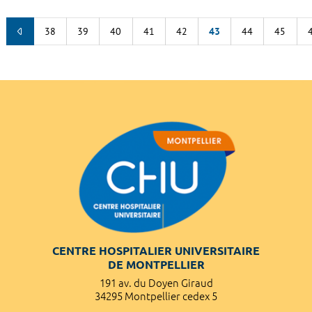
38
39
40
41
42
43
44
45
CENTRE HOSPITALIER UNIVERSITAIRE
DE MONTPELLIER
191 av. du Doyen Giraud
34295 Montpellier cedex 5