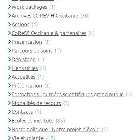
Work packages
(1)
Archives COREVIH Occitanie
(30)
Actions
(4)
CoReSS Occitanie & partenaires
(4)
Présentation
(1)
Parcours de soins
(1)
Dépistage
(1)
Liens utiles
(1)
Actualités
(1)
Présentation
(1)
Formations, journées scientifiques grand public
(1)
Modalités de recours
(2)
Contacts
(1)
Ecoles et instituts
(85)
Notre politique - Notre projet d'école
(1)
Vie étudiante
(15)