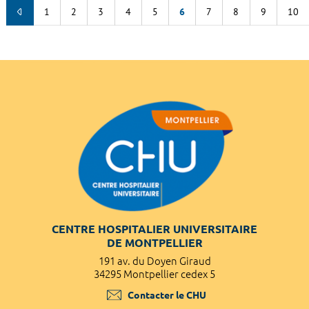
1
2
3
4
5
6
7
8
9
10
CENTRE HOSPITALIER UNIVERSITAIRE
DE MONTPELLIER
191 av. du Doyen Giraud
34295 Montpellier cedex 5
Contacter le CHU