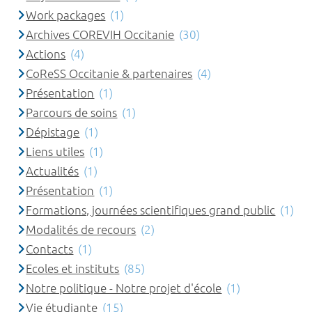
Work packages
(1)
Archives COREVIH Occitanie
(30)
Actions
(4)
CoReSS Occitanie & partenaires
(4)
Présentation
(1)
Parcours de soins
(1)
Dépistage
(1)
Liens utiles
(1)
Actualités
(1)
Présentation
(1)
Formations, journées scientifiques grand public
(1)
Modalités de recours
(2)
Contacts
(1)
Ecoles et instituts
(85)
Notre politique - Notre projet d'école
(1)
Vie étudiante
(15)